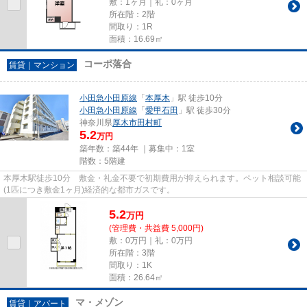
敷：1ヶ月｜礼：0ヶ月
所在階：2階
間取り：1R
面積：16.69㎡
コーポ落合
賃貸｜マンション
小田急小田原線
「
本厚木
」駅 徒歩10分
小田急小田原線
「
愛甲石田
」駅 徒歩30分
神奈川県
厚木市
田村町
5.2
万円
築年数：築44年 ｜募集中：
1室
階数：5階建
本厚木駅徒歩10分 敷金・礼金不要で初期費用が抑えられます。ペット相談可能
(1匹につき敷金1ヶ月)経済的な都市ガスです。
5.2
万
円
(管理費・共益費 5,000円)
敷：0万円｜礼：0万円
所在階：3階
間取り：1K
面積：26.64㎡
マ・メゾン
賃貸｜アパート