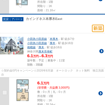
所在階：1階
間取り：1K
面積：21.16㎡
カインドネス本厚木East
賃貸｜アパート
小田急小田原線
「
本厚木
」駅 徒歩7分
小田急小田原線
「
厚木
」駅 徒歩16分
相模線
「
厚木
」駅 徒歩16分
神奈川県
厚木市
幸町
6.1
6.3
万円～
万円
築年数：予定 ｜募集中：
11室
階数：3階建
☆契約金0円キャンペーン☆2026年8月築 オートロック ネット無料 独立洗面
台
6.1
万
円
(管理費・共益費 3,000円)
敷：0ヶ月｜礼：0ヶ月
所在階：1階
間取り：1K
面積：20.24㎡