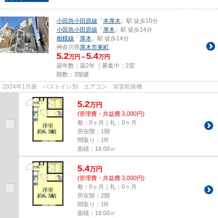
小田急小田原線
「
本厚木
」駅 徒歩10分
小田急小田原線
「
厚木
」駅 徒歩14分
相模線
「
厚木
」駅 徒歩14分
神奈川県
厚木市
東町
5.2
5.4
万円～
万円
築年数：築2年 ｜募集中：
2室
階数：3階建
2024年1月築 バストイレ別 エアコン 浴室乾燥機
5.2
万
円
(管理費・共益費 3,000円)
敷：0ヶ月｜礼：0ヶ月
所在階：1階
間取り：1R
面積：18.00㎡
5.4
万
円
(管理費・共益費 3,000円)
敷：0ヶ月｜礼：0ヶ月
所在階：2階
間取り：1R
面積：18.00㎡