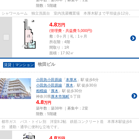
階数：5階建
シャワールーム 独立洗面台 室内洗濯機置場 本厚木駅まで平坦徒歩12分。
4.8
万
円
(管理費・共益費 5,000円)
敷：0ヶ月｜礼：1ヶ月
所在階：4階
間取り：1R
面積：17.92㎡
牧田ビル
賃貸｜マンション
小田急小田原線
「
本厚木
」駅 徒歩6分
小田急小田原線
「
厚木
」駅 徒歩30分
相模線
「
厚木
」駅 徒歩30分
神奈川県
厚木市
旭町
５丁目
4.8
万円
築年数：築38年 ｜募集中：
2室
階数：5階建
都市ガス バス・トイレ別 洋室8.2帖 鉄筋コンクリート造 本厚木駅徒歩6
分 通勤・通学に便利な立地です。
4.8
万
円