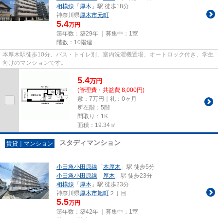
相模線
「
厚木
」駅 徒歩18分
神奈川県
厚木市
元町
5.4
万円
築年数：築29年 ｜募集中：
1室
階数：10階建
本厚木駅徒歩10分、バス・トイレ別、室内洗濯機置場、オートロック付き、学生
向けのマンションです。
5.4
万
円
(管理費・共益費 8,000円)
敷：7万円｜礼：0ヶ月
所在階：5階
間取り：1K
面積：19.34㎡
スタディマンション
賃貸｜マンション
小田急小田原線
「
本厚木
」駅 徒歩5分
小田急小田原線
「
厚木
」駅 徒歩23分
相模線
「
厚木
」駅 徒歩23分
神奈川県
厚木市
旭町
２丁目
5.5
万円
築年数：築42年 ｜募集中：
1室