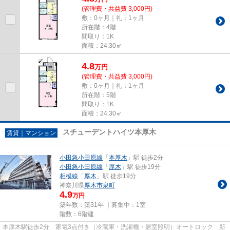
(管理費・共益費 3,000円)
敷：0ヶ月｜礼：1ヶ月
所在階：4階
間取り：1K
面積：24.30㎡
4.8
万
円
(管理費・共益費 3,000円)
敷：0ヶ月｜礼：1ヶ月
所在階：5階
間取り：1K
面積：24.30㎡
スチューデントハイツ本厚木
賃貸｜マンション
小田急小田原線
「
本厚木
」駅 徒歩2分
小田急小田原線
「
厚木
」駅 徒歩19分
相模線
「
厚木
」駅 徒歩19分
神奈川県
厚木市
泉町
4.9
万円
築年数：築31年 ｜募集中：
1室
階数：6階建
本厚木駅徒歩2分 家電3点付き（冷蔵庫・洗濯機・居室照明）オートロック 新