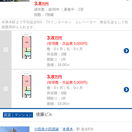
3.8
万円
築年数：築38年 ｜募集中：
2室
階数：7階建
本厚木駅まで平坦徒歩9分 TVインターホン エレベーター 敷金礼金なしで初
期費用抑えられます。
3.8
万
円
(管理費・共益費 5,000円)
敷：0ヶ月｜礼：0ヶ月
所在階：2階
間取り：1R
面積：16.00㎡
3.8
万
円
(管理費・共益費 5,000円)
敷：0ヶ月｜礼：0ヶ月
所在階：6階
間取り：1R
面積：16.00㎡
後藤ビル
賃貸｜マンション
小田急小田原線
「
本厚木
」駅 徒歩6分