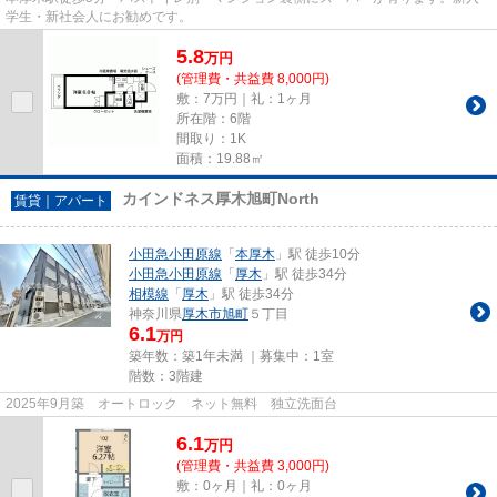
学生・新社会人にお勧めです。
5.8
万
円
(管理費・共益費 8,000円)
敷：7万円｜礼：1ヶ月
所在階：6階
間取り：1K
面積：19.88㎡
カインドネス厚木旭町North
賃貸｜アパート
小田急小田原線
「
本厚木
」駅 徒歩10分
小田急小田原線
「
厚木
」駅 徒歩34分
相模線
「
厚木
」駅 徒歩34分
神奈川県
厚木市
旭町
５丁目
6.1
万円
築年数：築1年未満 ｜募集中：
1室
階数：3階建
2025年9月築 オートロック ネット無料 独立洗面台
6.1
万
円
(管理費・共益費 3,000円)
敷：0ヶ月｜礼：0ヶ月