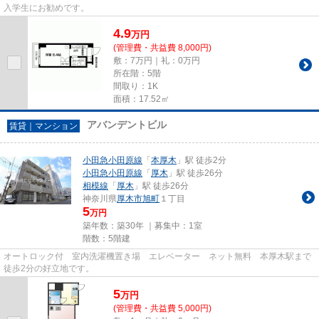
入学生にお勧めです。
4.9
万
円
(管理費・共益費 8,000円)
敷：7万円｜礼：0万円
所在階：5階
間取り：1K
面積：17.52㎡
アバンデントビル
賃貸｜マンション
小田急小田原線
「
本厚木
」駅 徒歩2分
小田急小田原線
「
厚木
」駅 徒歩26分
相模線
「
厚木
」駅 徒歩26分
神奈川県
厚木市
旭町
１丁目
5
万円
築年数：築30年 ｜募集中：
1室
階数：5階建
オートロック付 室内洗濯機置き場 エレベーター ネット無料 本厚木駅まで
徒歩2分の好立地です。
5
万
円
(管理費・共益費 5,000円)