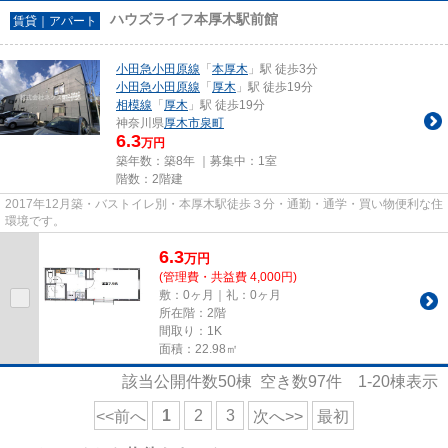
ハウズライフ本厚木駅前館
賃貸｜アパート
小田急小田原線
「
本厚木
」駅 徒歩3分
小田急小田原線
「
厚木
」駅 徒歩19分
相模線
「
厚木
」駅 徒歩19分
神奈川県
厚木市
泉町
6.3
万円
築年数：築8年 ｜募集中：
1室
階数：2階建
2017年12月築・バストイレ別・本厚木駅徒歩３分・通勤・通学・買い物便利な住
環境です。
6.3
万
円
(管理費・共益費 4,000円)
敷：0ヶ月｜礼：0ヶ月
所在階：2階
間取り：1K
面積：22.98㎡
該当公開件数
50
棟 空き数
97
件
1-20
棟表示
1
2
3
<<前へ
次へ>>
最初