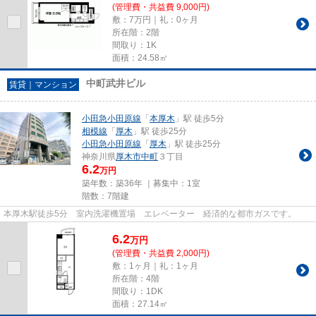
(管理費・共益費 9,000円)
敷：7万円｜礼：0ヶ月
所在階：2階
間取り：1K
面積：24.58㎡
中町武井ビル
賃貸｜マンション
小田急小田原線
「
本厚木
」駅 徒歩5分
相模線
「
厚木
」駅 徒歩25分
小田急小田原線
「
厚木
」駅 徒歩25分
神奈川県
厚木市
中町
３丁目
6.2
万円
築年数：築36年 ｜募集中：
1室
階数：7階建
本厚木駅徒歩5分 室内洗濯機置場 エレベーター 経済的な都市ガスです。
6.2
万
円
(管理費・共益費 2,000円)
敷：1ヶ月｜礼：1ヶ月
所在階：4階
間取り：1DK
面積：27.14㎡