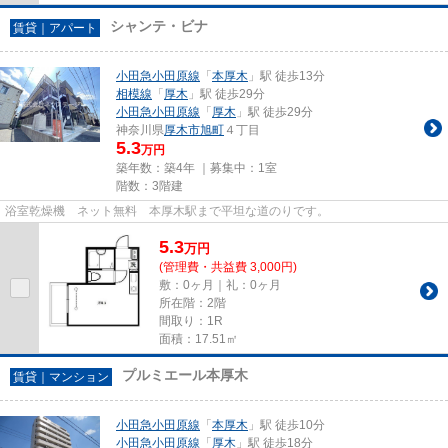
シャンテ・ビナ
賃貸｜アパート
小田急小田原線
「
本厚木
」駅 徒歩13分
相模線
「
厚木
」駅 徒歩29分
小田急小田原線
「
厚木
」駅 徒歩29分
神奈川県
厚木市
旭町
４丁目
5.3
万円
築年数：築4年 ｜募集中：
1室
階数：3階建
浴室乾燥機 ネット無料 本厚木駅まで平坦な道のりです。
5.3
万
円
(管理費・共益費 3,000円)
敷：0ヶ月｜礼：0ヶ月
所在階：2階
間取り：1R
面積：17.51㎡
プルミエール本厚木
賃貸｜マンション
小田急小田原線
「
本厚木
」駅 徒歩10分
小田急小田原線
「
厚木
」駅 徒歩18分