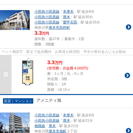
小田急小田原線
「
本厚木
」駅 徒歩9分
小田急小田原線
「
厚木
」駅 徒歩30分
小田急小田原線
「
愛甲石田
」駅 徒歩35分
神奈川県
厚木市
田村町
3.3
万円
築年数：築37年 ｜募集中：
1室
階数：3階建
ペット相談可 駅まで徒歩圏内 お家賃が経済的 学生や新社会人にもお勧め
3.3
万
円
(管理費・共益費 4,000円)
敷：1ヶ月｜礼：0ヶ月
所在階：3階
間取り：1R
面積：18.15㎡
アメニティ旭
賃貸｜マンション
小田急小田原線
「
本厚木
」駅 徒歩9分
小田急小田原線
「
厚木
」駅 徒歩21分
相模線
「
厚木
」駅 徒歩21分
神奈川県
厚木市
旭町
３丁目