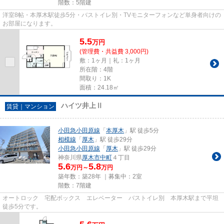
階数：5階建
洋室8帖・本厚木駅徒歩5分・バストイレ別・TVモニターフォンなど単身者向けの
お部屋になります。
5.5
万
円
(管理費・共益費 3,000円)
敷：1ヶ月｜礼：1ヶ月
所在階：4階
間取り：1K
面積：24.18㎡
ハイツ井上Ⅱ
賃貸｜マンション
小田急小田原線
「
本厚木
」駅 徒歩5分
相模線
「
厚木
」駅 徒歩29分
小田急小田原線
「
厚木
」駅 徒歩29分
神奈川県
厚木市
中町
４丁目
5.6
5.8
万円～
万円
築年数：築28年 ｜募集中：
2室
階数：7階建
オートロック 宅配ボックス エレベーター バストイレ別 本厚木駅まで平坦
徒歩5分です。