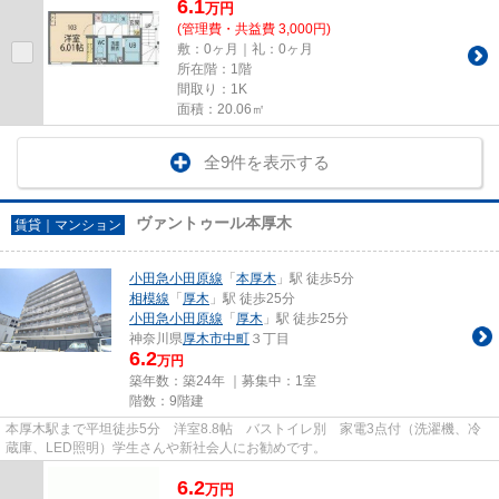
6.1
万
円
(管理費・共益費 3,000円)
敷：0ヶ月｜礼：0ヶ月
所在階：1階
間取り：1K
面積：20.06㎡
全9件を表示する
ヴァントゥール本厚木
賃貸｜マンション
小田急小田原線
「
本厚木
」駅 徒歩5分
相模線
「
厚木
」駅 徒歩25分
小田急小田原線
「
厚木
」駅 徒歩25分
神奈川県
厚木市
中町
３丁目
6.2
万円
築年数：築24年 ｜募集中：
1室
階数：9階建
本厚木駅まで平坦徒歩5分 洋室8.8帖 バストイレ別 家電3点付（洗濯機、冷
蔵庫、LED照明）学生さんや新社会人にお勧めです。
6.2
万
円