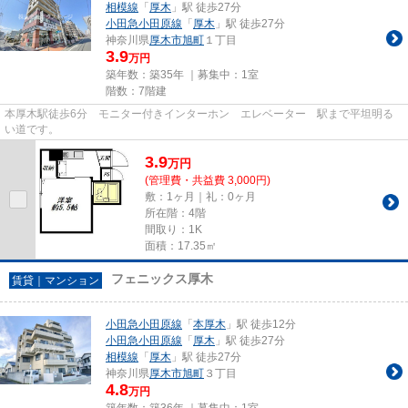
相模線
「
厚木
」駅 徒歩27分
小田急小田原線
「
厚木
」駅 徒歩27分
神奈川県
厚木市
旭町
１丁目
3.9
万円
築年数：築35年 ｜募集中：
1室
階数：7階建
本厚木駅徒歩6分 モニター付きインターホン エレベーター 駅まで平坦明る
い道です。
3.9
万
円
(管理費・共益費 3,000円)
敷：1ヶ月｜礼：0ヶ月
所在階：4階
間取り：1K
面積：17.35㎡
フェニックス厚木
賃貸｜マンション
小田急小田原線
「
本厚木
」駅 徒歩12分
小田急小田原線
「
厚木
」駅 徒歩27分
相模線
「
厚木
」駅 徒歩27分
神奈川県
厚木市
旭町
３丁目
4.8
万円
築年数：築36年 ｜募集中：
1室