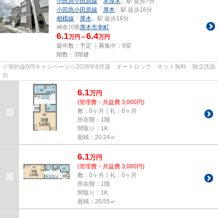
小田急小田原線
「
本厚木
」駅 徒歩7分
小田急小田原線
「
厚木
」駅 徒歩16分
相模線
「
厚木
」駅 徒歩16分
神奈川県
厚木市
幸町
6.1
6.4
万円～
万円
築年数：予定 ｜募集中：
9室
階数：3階建
☆契約金0円キャンペーン☆2026年8月築 オートロック ネット無料 独立洗面
台
6.1
万
円
(管理費・共益費 3,000円)
敷：0ヶ月｜礼：0ヶ月
所在階：1階
間取り：1K
面積：20.24㎡
6.1
万
円
(管理費・共益費 3,000円)
敷：0ヶ月｜礼：0ヶ月
所在階：1階
間取り：1K
面積：20.55㎡