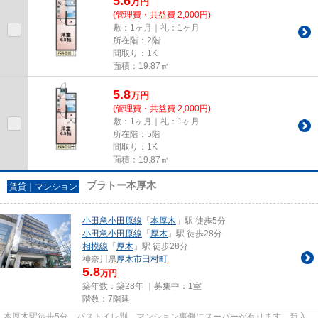
5.6
万
円
(管理費・共益費 2,000円)
敷：1ヶ月｜礼：1ヶ月
所在階：2階
間取り：1K
面積：19.87㎡
5.8
万
円
(管理費・共益費 2,000円)
敷：1ヶ月｜礼：1ヶ月
所在階：5階
間取り：1K
面積：19.87㎡
プラトー本厚木
賃貸｜マンション
小田急小田原線
「
本厚木
」駅 徒歩5分
小田急小田原線
「
厚木
」駅 徒歩28分
相模線
「
厚木
」駅 徒歩28分
神奈川県
厚木市
田村町
5.8
万円
築年数：築28年 ｜募集中：
1室
階数：7階建
本厚木駅徒歩5分 バストイレ別 マンション裏側にスーパーが有ります。新入