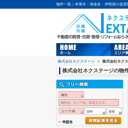
株式会社ネクステージ
>
株式会社ネク
株式会社ネクステージの物
種別
エリア| 駅
賃料
面積
-
件該当