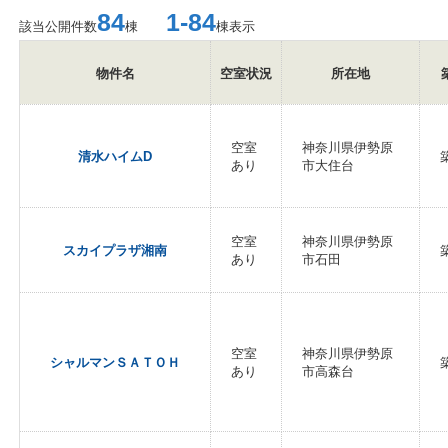
84
1-84
該当公開件数
棟
棟表示
物件名
空室状況
所在地
空室
神奈川県伊勢原
清水ハイムD
あり
市大住台
空室
神奈川県伊勢原
スカイプラザ湘南
あり
市石田
空室
神奈川県伊勢原
シャルマンＳＡＴＯＨ
あり
市高森台