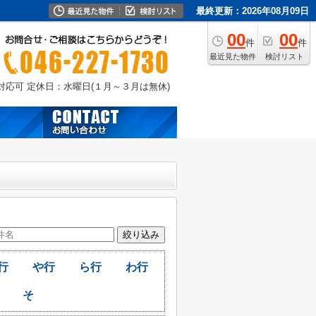
最終更新：2026年08月09日
00
00
件
件
最近見た物件
検討リスト
外対応可
定休日：水曜日(１月～３月は無休)
行
や行
ら行
わ行
そ