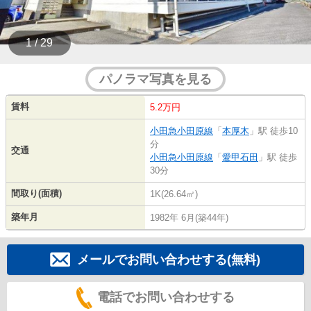
1 / 29
パノラマ写真を見る
賃料
5.2万円
小田急小田原線
「
本厚木
」駅 徒歩10
分
交通
小田急小田原線
「
愛甲石田
」駅 徒歩
30分
間取り(面積)
1K(26.64㎡)
築年月
1982年 6月(築44年)
メールでお問い合わせする(無料)
電話でお問い合わせする