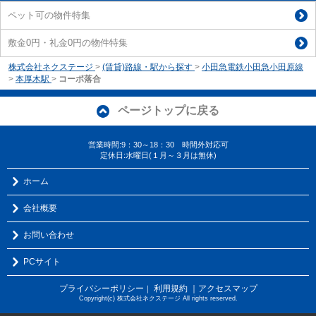
ペット可の物件特集
敷金0円・礼金0円の物件特集
株式会社ネクステージ
>
(賃貸)路線・駅から探す
>
小田急電鉄小田急小田原線
>
本厚木駅
>
コーポ落合
ページトップに戻る
営業時間:9：30～18：30 時間外対応可
定休日:水曜日(１月～３月は無休)
ホーム
会社概要
お問い合わせ
PCサイト
プライバシーポリシー
利用規約
｜アクセスマップ
｜
Copyright(c) 株式会社ネクステージ All rights reserved.