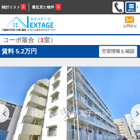
0
0
検討リスト
最近見た物件
お問合せ
コーポ落合（
1
室）
賃料
5.2万円
空室情報を確認