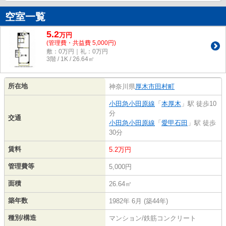
空室一覧
5.2
万
円
(管理費・共益費 5,000円)
敷：0万円｜礼：0万円
3階 / 1K / 26.64㎡
所在地
神奈川県
厚木市
田村町
小田急小田原線
「
本厚木
」駅 徒歩10
分
交通
小田急小田原線
「
愛甲石田
」駅 徒歩
30分
賃料
5.2万円
管理費等
5,000円
面積
26.64㎡
築年数
1982年 6月 (築44年)
種別/構造
マンション/鉄筋コンクリート