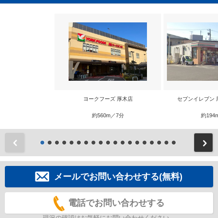
ヨークフーズ 厚木店
セブンイレブン 
約560m／7分
約194
前
メールでお問い合わせする(無料)
電話でお問い合わせする
現況の確認はお気軽にお問い合わせください。