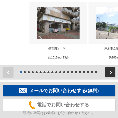
保育園ＶｉＶｉ
厚木市立
約1017m／13分
約288
前
メールでお問い合わせする(無料)
電話でお問い合わせする
現況の確認はお気軽にお問い合わせください。