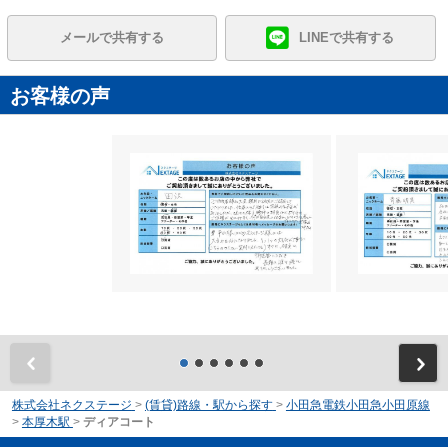
メールで共有する
LINEで共有する
お客様の声
前
株式会社ネクステージ
>
(賃貸)路線・駅から探す
>
小田急電鉄小田急小田原線
>
本厚木駅
>
ディアコート