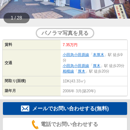
1 / 28
パノラマ写真を見る
賃料
7.35万円
小田急小田原線
「
本厚木
」駅 徒歩9
分
交通
小田急小田原線
「
厚木
」駅 徒歩20分
相模線
「
厚木
」駅 徒歩20分
間取り(面積)
1DK(43.33㎡)
築年月
2006年 3月(築20年)
メールでお問い合わせする(無料)
電話でお問い合わせする