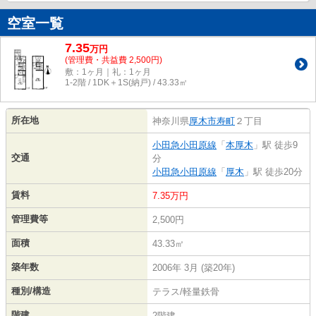
空室一覧
7.35
万
円
(管理費・共益費 2,500円)
敷：1ヶ月｜礼：1ヶ月
1-2階 / 1DK＋1S(納戸) / 43.33㎡
所在地
神奈川県
厚木市
寿町
２丁目
小田急小田原線
「
本厚木
」駅 徒歩9
交通
分
小田急小田原線
「
厚木
」駅 徒歩20分
賃料
7.35万円
管理費等
2,500円
面積
43.33㎡
築年数
2006年 3月 (築20年)
種別/構造
テラス/軽量鉄骨
階建
2階建