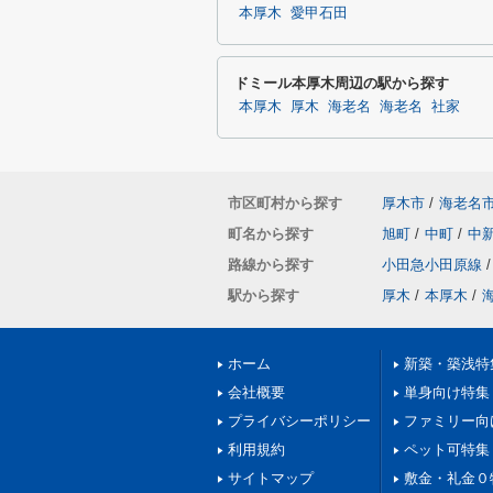
本厚木
愛甲石田
ドミール本厚木周辺の駅から探す
本厚木
厚木
海老名
海老名
社家
市区町村から探す
厚木市
/
海老名
町名から探す
旭町
/
中町
/
中
路線から探す
小田急小田原線
/
駅から探す
厚木
/
本厚木
/
ホーム
新築・築浅特
会社概要
単身向け特集
プライバシーポリシー
ファミリー向
利用規約
ペット可特集
サイトマップ
敷金・礼金０