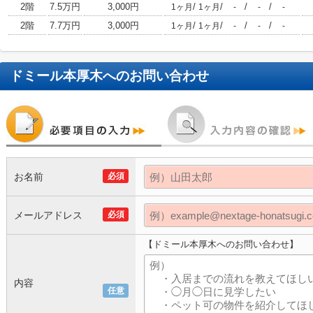
2階
7.5万円
3,000円
/
/
/
/
1ヶ月
1ヶ月
-
-
-
2階
7.7万円
3,000円
/
/
/
/
1ヶ月
1ヶ月
-
-
-
ドミール本厚木
へのお問い合わせ
お名前
必須
メールアドレス
必須
【ドミール本厚木へのお問い合わせ】
内容
任意