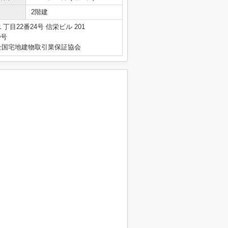
2階建
目22番24号 信栄ビル 201
9号
全国宅地建物取引業保証協会