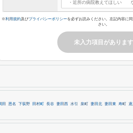
※
利用規約
及び
プライバシーポリシー
を必ずお読みください。左記内容に同
さい。
未入力項目がありま
岡田
恩名
下荻野
田村町
長谷
妻田西
水引
泉町
妻田北
妻田東
寿町
鳶