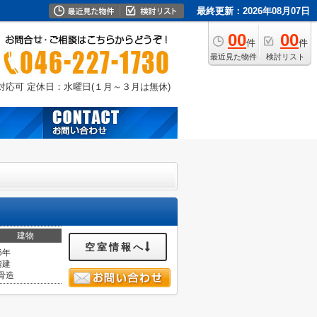
最終更新：2026年08月07日
00
00
件
件
最近見た物件
検討リスト
外対応可
定休日：水曜日(１月～３月は無休)
建物
空室情報へ
6年
階建
骨造