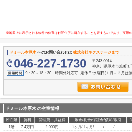
※地図上に表示される物件の位置は付近住所に所在することを表すものであり、実際
ドミール本厚木
へのお問い合わせは
株式会社ネクステージまで
046-227-1730
〒243-0014
神奈川県厚木市旭町１丁目
9：30～18：30 時間外対応可 定休日:水曜日(１月～３月は無
ドミール本厚木
の空室情報
所在階
賃料
管理費・共益費
敷金/礼金/保証金/償却/敷引
1階
7.4万円
2,000円
/
/
/
/
1ヶ月
1ヶ月
-
-
-