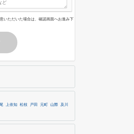
意いただいた場合は、確認画面へお進み下
す
尾
上依知
松枝
戸田
元町
山際
及川