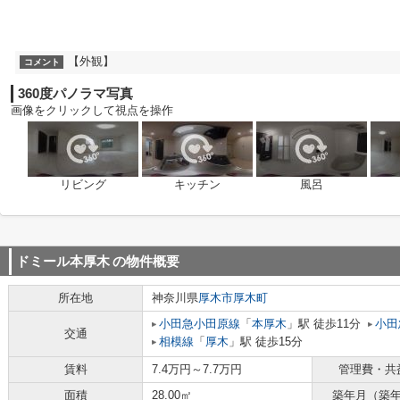
【外観】
コメント
360度パノラマ写真
画像をクリックして視点を操作
リビング
キッチン
風呂
ドミール本厚木
の物件概要
所在地
神奈川県
厚木市
厚木町
小田急小田原線
「
本厚木
」駅 徒歩11分
小田
交通
相模線
「
厚木
」駅 徒歩15分
賃料
7.4万円～7.7万円
管理費・共
面積
28.00㎡
築年月（築