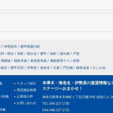
市
/
伊勢原市
/
愛甲郡愛川町
新田
/
桜台
/
幸町
/
国分北
/
愛甲
/
栄町
/
国分南
/
戸室
相模線
/
相鉄本線
/
東海道本線
/
湘南新宿ライン高海
海老名
/
愛甲石田
/
伊勢原
/
海老名
/
社家
/
門沢橋
/
鶴巻温泉
/
かしわ台
本厚木・海老名・伊勢原の賃貸情報な
集
スタッフ紹介
ステージへおまかせ！
周辺施設検索
け特集
お客様の声
神奈川県厚木市旭町１丁目22番24号 信栄ビル 2
お問い合わせ
TEL:046-227-1730
特集
FAX:046-227-1731