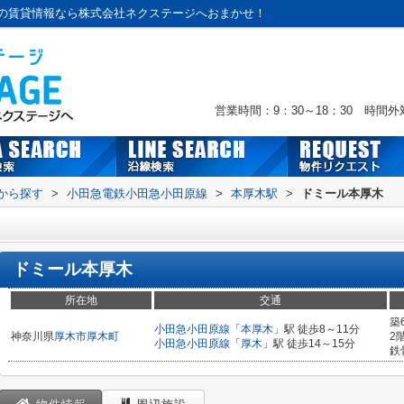
の賃貸情報なら株式会社ネクステージへおまかせ！
営業時間：9：30～18：30 時間
駅から探す
>
小田急電鉄小田急小田原線
>
本厚木駅
>
ドミール本厚木
ドミール本厚木
所在地
交通
築
小田急小田原線
「
本厚木
」駅 徒歩8～11分
神奈川県
厚木市
厚木町
2
小田急小田原線
「
厚木
」駅 徒歩14～15分
鉄