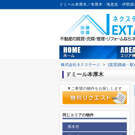
ドミール本厚木／本厚木・海老名・伊勢原
株式会社ネクステージ
>
(賃貸)路線・
ドミール本厚木
▼ご希望の物件をお探しします
同じエリアの物件
厚木市