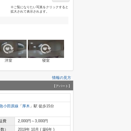
※ご覧になりたい写真をクリックすると
拡大されて表示されます。
洋室
寝室
情報の見方
【アパート】
急小田原線
「
厚木
」駅 徒歩15分
益費
2,000円～3,000円
年数）
2019年 10月 ( 築6年 )