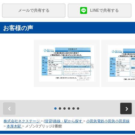
メールで共有する
LINEで共有する
お客様の声
前
株式会社ネクステージ
>
(賃貸)路線・駅から探す
>
小田急電鉄小田急小田原線
>
本厚木駅
>
メゾン3ブリッジ2番館