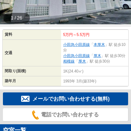
1 / 26
賃料
5万円～5.5万円
小田急小田原線
「
本厚木
」駅 徒歩10
分
交通
小田急小田原線
「
厚木
」駅 徒歩30分
相模線
「
厚木
」駅 徒歩30分
間取り(面積)
1K(24.40㎡)
築年月
1993年 3月(築33年)
メールでお問い合わせする(無料)
電話でお問い合わせする
空室一覧