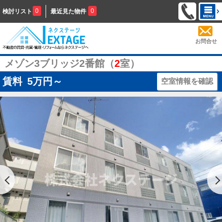
0
0
検討リスト
最近見た物件
お問合せ
メゾン3ブリッジ2番館（
2
室）
賃料
5
万円～
空室情報を確認