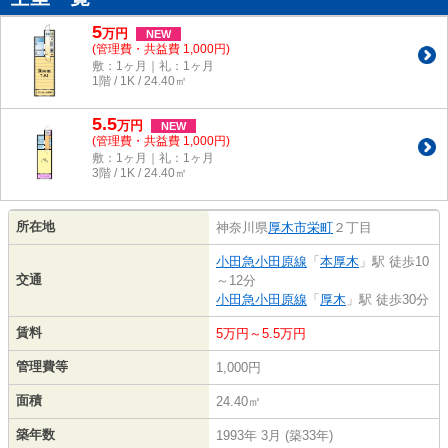
5
万
円
NEW
(管理費・共益費 1,000円)
敷：1ヶ月｜礼：1ヶ月
1階 / 1K / 24.40㎡
5.5
万
円
NEW
(管理費・共益費 1,000円)
敷：1ヶ月｜礼：1ヶ月
3階 / 1K / 24.40㎡
所在地
神奈川県
厚木市
栄町
２丁目
小田急小田原線
「
本厚木
」駅 徒歩10
交通
～12分
小田急小田原線
「
厚木
」駅 徒歩30分
賃料
5万円～5.5万円
管理費等
1,000円
面積
24.40㎡
築年数
1993年 3月 (築33年)