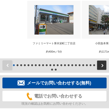
ファミリーマート厚木栄町二丁目店
小田急本厚
約400m／5分
約1171
前
メールでお問い合わせする(無料)
電話でお問い合わせする
現況の確認はお気軽にお問い合わせください。