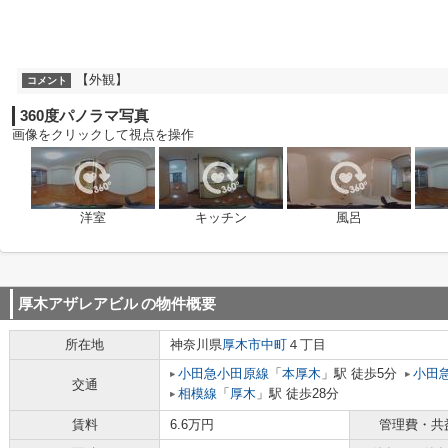
【外観】
コメント
360度パノラマ写真
画像をクリックして視点を操作
洋室
キッチン
風呂
厚木アザレアビル
の物件概要
所在地
神奈川県
厚木市
中町
４丁目
小田急小田原線
「
本厚木
」駅 徒歩5分
小田
交通
相模線
「
厚木
」駅 徒歩28分
賃料
6.6万円
管理費・共