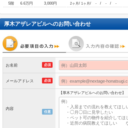
5階
6.6万円
3,000円
/
/
/
/
2ヶ月
1ヶ月
-
-
-
厚木アザレアビル
へのお問い合わせ
お名前
必須
メールアドレス
必須
【厚木アザレアビルへのお問い合わせ】
内容
任意