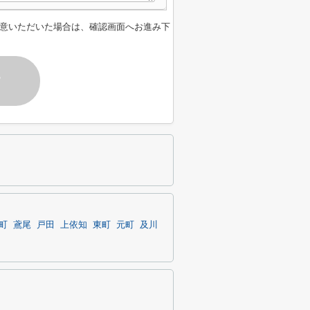
意いただいた場合は、確認画面へお進み下
す
町
鳶尾
戸田
上依知
東町
元町
及川