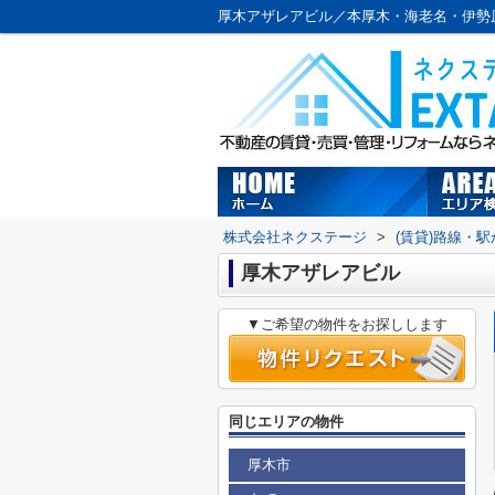
厚木アザレアビル／本厚木・海老名・伊勢
株式会社ネクステージ
>
(賃貸)路線・
厚木アザレアビル
▼ご希望の物件をお探しします
同じエリアの物件
厚木市