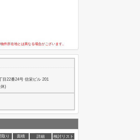
の物件所在地とは異なる場合がございます。
22番24号 信栄ビル 201
休)
間取り
面積
詳細
検討リスト