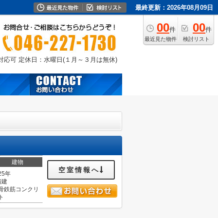
最終更新：2026年08月09日
00
00
件
件
最近見た物件
検討リスト
外対応可
定休日：水曜日(１月～３月は無休)
建物
空室情報へ
25年
階建
骨鉄筋コンクリ
ト