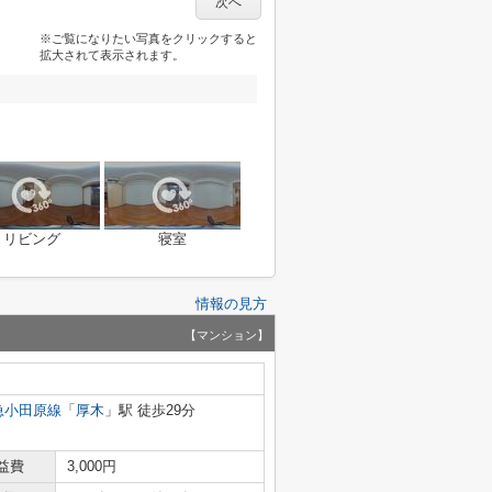
次へ
※ご覧になりたい写真をクリックすると
拡大されて表示されます。
リビング
寝室
情報の見方
【マンション】
急小田原線
「
厚木
」駅 徒歩29分
益費
3,000円