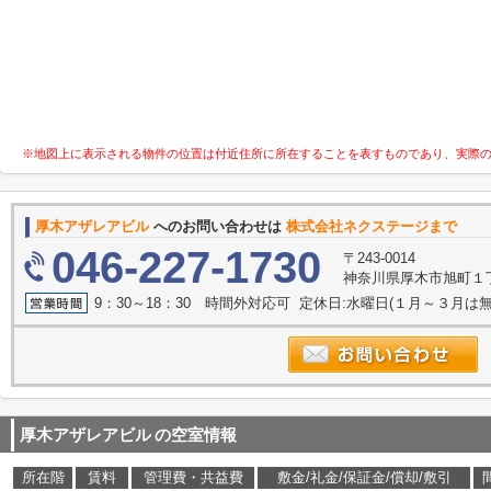
※地図上に表示される物件の位置は付近住所に所在することを表すものであり、実際
厚木アザレアビル
へのお問い合わせは
株式会社ネクステージまで
046-227-1730
〒243-0014
神奈川県厚木市旭町１丁目
9：30～18：30 時間外対応可 定休日:水曜日(１月～３月は無
厚木アザレアビル
の空室情報
所在階
賃料
管理費・共益費
敷金/礼金/保証金/償却/敷引