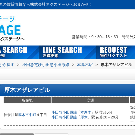
原の賃貸情報なら株式会社ネクステージへおまかせ！
営業時間：9：30～18：30 時間
駅から探す
>
小田急電鉄小田急小田原線
>
本厚木駅
>
厚木アザレアビル
厚木アザレアビル
所在地
交通
築
小田急小田原線
「
本厚木
」駅 徒歩5分
7
神奈川県
厚木市
中町
４丁目
小田急小田原線
「
厚木
」駅 徒歩28～29分
鉄
ー