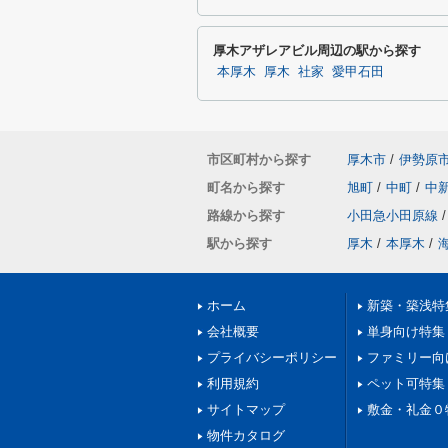
厚木アザレアビル周辺の駅から探す
本厚木
厚木
社家
愛甲石田
市区町村から探す
厚木市
/
伊勢原
町名から探す
旭町
/
中町
/
中
路線から探す
小田急小田原線
/
駅から探す
厚木
/
本厚木
/
ホーム
新築・築浅特
会社概要
単身向け特集
プライバシーポリシー
ファミリー向
利用規約
ペット可特集
サイトマップ
敷金・礼金０
物件カタログ