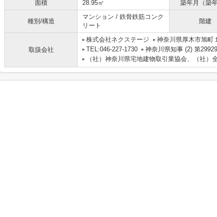
面積
28.95㎡
築年月（築
マンション / 鉄骨鉄筋コンク
種別/構造
階建
リート
株式会社ネクステージ
神奈川県厚木市旭町１丁
TEL:046-227-1730
神奈川県知事 (2) 第2992
取扱会社
（社）神奈川県宅地建物取引業協会、（社）