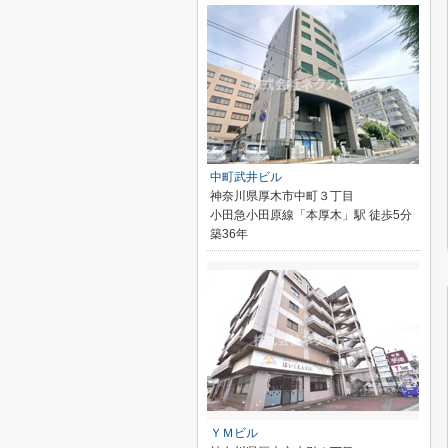
中町武井ビル
神奈川県厚木市中町３丁目
小田急小田原線「本厚木」駅 徒歩5分
築36年
ＹＭビル