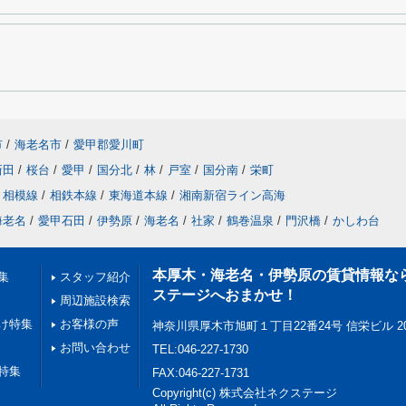
市
/
海老名市
/
愛甲郡愛川町
新田
/
桜台
/
愛甲
/
国分北
/
林
/
戸室
/
国分南
/
栄町
相模線
/
相鉄本線
/
東海道本線
/
湘南新宿ライン高海
海老名
/
愛甲石田
/
伊勢原
/
海老名
/
社家
/
鶴巻温泉
/
門沢橋
/
かしわ台
本厚木・海老名・伊勢原の賃貸情報な
集
スタッフ紹介
ステージへおまかせ！
周辺施設検索
け特集
お客様の声
神奈川県厚木市旭町１丁目22番24号 信栄ビル 2
お問い合わせ
TEL:046-227-1730
特集
FAX:046-227-1731
Copyright(c) 株式会社ネクステージ