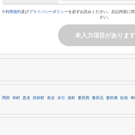
※
利用規約
及び
プライバシーポリシー
を必ずお読みください。左記内容に同
さい。
未入力項目がありま
岡田
幸町
恩名
田村町
長谷
水引
泉町
妻田西
妻田北
妻田東
松枝
寿