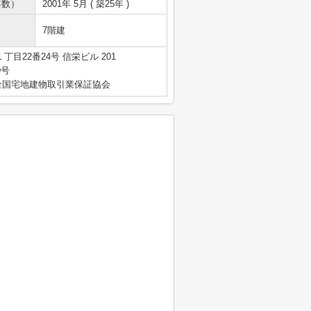
年数）
2001年 5月 ( 築25年 )
7階建
目22番24号 信栄ビル 201
9号
全国宅地建物取引業保証協会