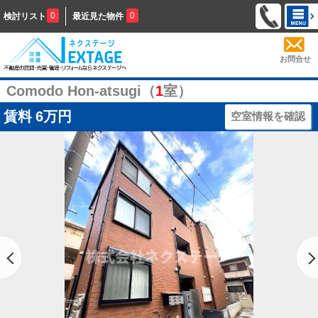
0
0
検討リスト
最近見た物件
お問合せ
Comodo Hon-atsugi（
1
室）
賃料
6万円
空室情報を確認