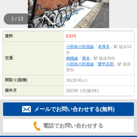
1 / 13
賃料
6万円
小田急小田原線
「
本厚木
」駅 徒歩13
分
交通
相模線
「
厚木
」駅 徒歩34分
小田急小田原線
「
愛甲石田
」駅 徒歩
30分
間取り(面積)
1K(18.42㎡)
築年月
2023年 1月(築3年)
メールでお問い合わせする(無料)
電話でお問い合わせする