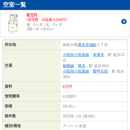
空室一覧
6
万
円
(管理費・共益費 4,000円)
敷：0ヶ月｜礼：0ヶ月
2階 / 1K / 18.42㎡
所在地
神奈川県
厚木市
旭町
５丁目
小田急小田原線
「
本厚木
」駅 徒歩13
分
交通
相模線
「
厚木
」駅 徒歩34分
小田急小田原線
「
愛甲石田
」駅 徒歩
30分
賃料
6万円
管理費等
4,000円
面積
18.42㎡
築年数
2023年 1月 (築3年)
種別/構造
アパート/木造