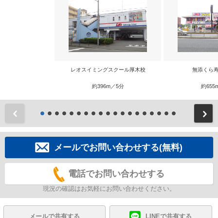
レオスイミングスクール厚木校
無添くら寿
約396m／5分
約655
前
メールでお問い合わせする(無料)
電話でお問い合わせする
現況の確認はお気軽にお問い合わせください。
メールで共有する
LINEで共有する