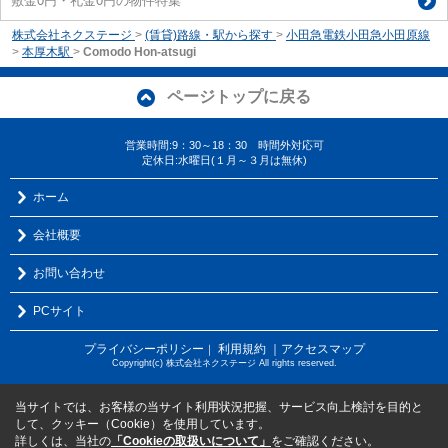
敷金0円・礼金0円の物件特集
株式会社ネクステージ
>
(賃貸)路線・駅から探す
>
小田急電鉄小田急小田原線
>
本厚木駅
>
Comodo Hon-atsugi
ページトップに戻る
営業時間:9：30～18：30 時間外対応可
定休日:水曜日(１月～３月は無休)
ホーム
会社概要
お問い合わせ
PCサイト
プライバシーポリシー
利用規約
｜アクセスマップ
｜
Copyright(c) 株式会社ネクステージ All rights reserved.
当サイトでは、お客様の当サイト利用状況把握、サービス向上検討を目的と
して、クッキー（Cookie）を使用しています。
詳しくは、当社の
「Cookieの取扱いについて」
をご確認ください。