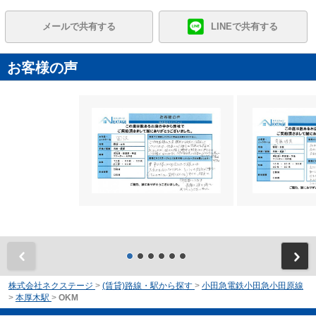
メールで共有する
LINEで共有する
お客様の声
前
株式会社ネクステージ
>
(賃貸)路線・駅から探す
>
小田急電鉄小田急小田原線
>
本厚木駅
>
OKM