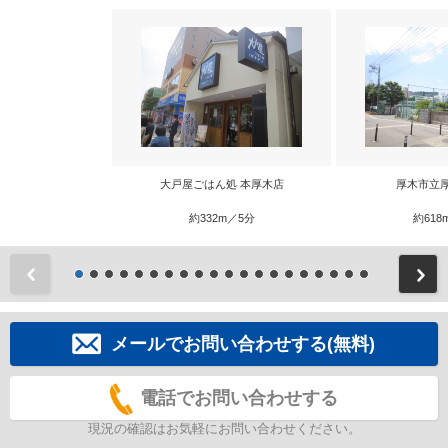
大戸屋ごはん処 本厚木店
厚木市立
約332m／5分
約618
前
メールでお問い合わせする(無料)
電話でお問い合わせする
現況の確認はお気軽にお問い合わせください。