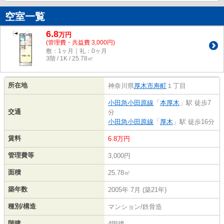
空室一覧
6.8
万
円
(管理費・共益費 3,000円)
敷：1ヶ月｜礼：0ヶ月
3階 / 1K / 25.78㎡
所在地
神奈川県
厚木市
寿町
１丁目
小田急小田原線
「
本厚木
」駅 徒歩7
交通
分
小田急小田原線
「
厚木
」駅 徒歩16分
賃料
6.8万円
管理費等
3,000円
面積
25.78㎡
築年数
2005年 7月 (築21年)
種別/構造
マンション/鉄骨造
階建
4階建