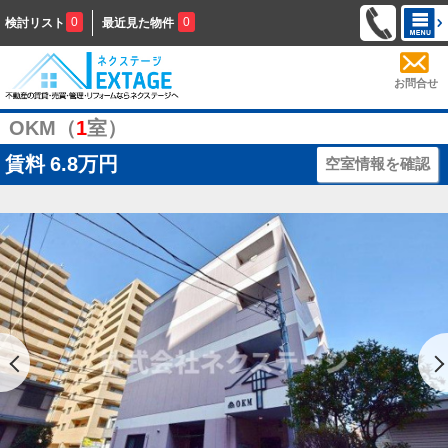
0
0
検討リスト
最近見た物件
お問合せ
OKM（
1
室）
賃料
6.8万円
空室情報を確認