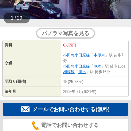
1 / 29
パノラマ写真を見る
賃料
6.8万円
小田急小田原線
「
本厚木
」駅 徒歩7
分
交通
小田急小田原線
「
厚木
」駅 徒歩16分
相模線
「
厚木
」駅 徒歩16分
間取り(面積)
1K(25.78㎡)
築年月
2005年 7月(築21年)
メールでお問い合わせする(無料)
電話でお問い合わせする