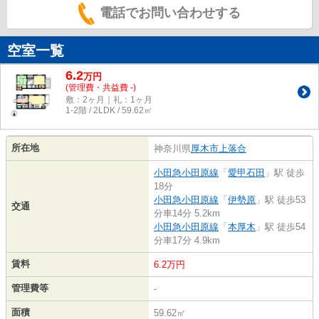
電話でお問い合わせする
空室一覧
6.2
万
円
(管理費・共益費 -)
敷：2ヶ月｜礼：1ヶ月
1-2階 / 2LDK / 59.62㎡
所在地
神奈川県
厚木市
上落合
小田急小田原線
「
愛甲石田
」駅 徒歩
18分
小田急小田原線
「
伊勢原
」駅 徒歩53
交通
分車14分 5.2km
小田急小田原線
「
本厚木
」駅 徒歩54
分車17分 4.9km
賃料
6.2万円
管理費等
-
面積
59.62㎡