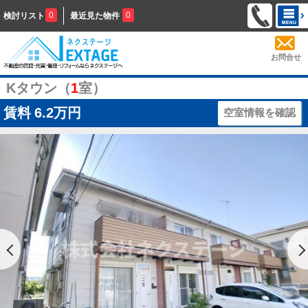
0
0
検討リスト
最近見た物件
お問合せ
Kタウン（
1
室）
賃料
6.2万円
空室情報を確認