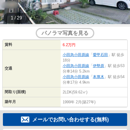
1 / 29
パノラマ写真を見る
賃料
6.2万円
小田急小田原線
「
愛甲石田
」駅 徒歩
18分
小田急小田原線
「
伊勢原
」駅 徒歩53
交通
分車14分 5.2km
小田急小田原線
「
本厚木
」駅 徒歩54
分車17分 4.9km
間取り(面積)
2LDK(59.62㎡)
築年月
1999年 2月(築27年)
メールでお問い合わせする(無料)