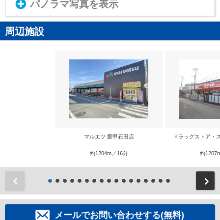
パノラマ写真を表示
周辺施設
マルエツ 愛甲石田店
ドラッグストア・
約1204m／16分
約1207
前
メールでお問い合わせする(無料)