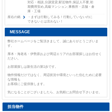
対応・相談,分譲賃貸,駅近物件,保証人不要,初
期費用安め,高級マンション,事務所・店舗・倉
庫・工場
座右の銘
・まずは行動してみる！行動していないのに
できないとは言わない！
MESSAGE
弊社ホームページをご覧頂きまして、誠にありがとうございま
す。
厚木・海老名・伊勢原および周辺エリアのお部屋探しはお任せく
ださい。
お部屋探しは新生活の第1歩です。
物件情報だけではなく、周辺状況や環境といった住むために必要
な情報も
お客様にご提供致します。
気になることがございましたら、お気軽にお問合せ下さいませ。
担当物件