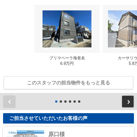
プリマベーラ海老名
カーサリ
6.9万円
5.8
このスタッフの担当物件をもっと見る
前
ご担当させていただいたお客様の声
原口様