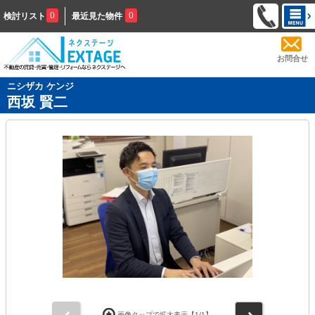
0
0
検討リスト
最近見た物件
お問合せ
ニシザカ ケンジ
西坂 賢二
前
次
画像タップで拡大表示【
1
/1】