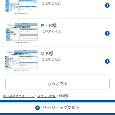
ご職業:会社員
E・K様
ご職業:その他
M.S様
ご職業:会社員
もっと見る
株式会社ネクステージ
>
スタッフ紹介
>
西坂賢二
ページトップに戻る