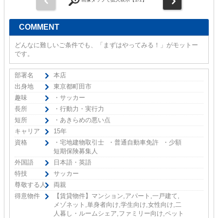
COMMENT
どんなに難しいご条件でも、「まずはやってみる！」がモットー
です。
部署名
本店
出身地
東京都町田市
趣味
・サッカー
長所
・行動力・実行力
短所
・あきらめの悪い点
キャリア
15年
資格
・宅地建物取引士 ・普通自動車免許 ・少額
短期保険募集人
外国語
日本語・英語
特技
サッカー
尊敬する人
両親
得意物件
【賃貸物件】マンション,アパート,一戸建て,
メゾネット,単身者向け,学生向け,女性向け,二
人暮し・ルームシェア,ファミリー向け,ペット