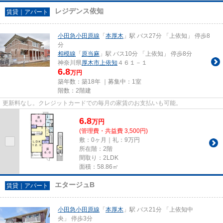
レジデンス依知
賃貸｜アパート
小田急小田原線
「
本厚木
」駅 バス27分 「上依知」 停歩8
分
相模線
「
原当麻
」駅 バス10分 「上依知」 停歩8分
神奈川県
厚木市
上依知
４６１－１
6.8
万円
築年数：築18年 ｜募集中：
1室
階数：2階建
更新料なし。クレジットカードでの毎月の家賃のお支払いも可能。
6.8
万
円
(管理費・共益費 3,500円)
敷：0ヶ月｜礼：9万円
所在階：2階
間取り：2LDK
面積：58.86㎡
エタージュB
賃貸｜アパート
小田急小田原線
「
本厚木
」駅 バス21分 「上依知中
央」 停歩3分