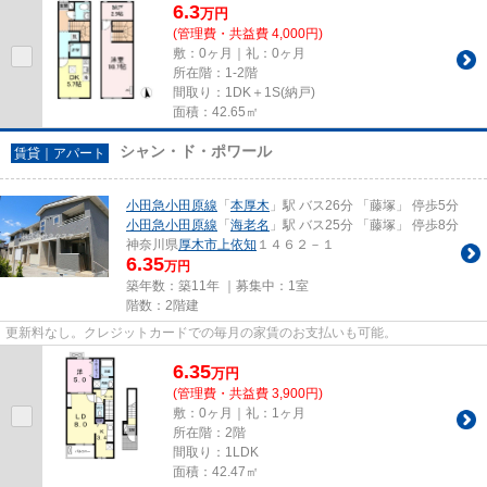
6.3
万
円
(管理費・共益費 4,000円)
敷：0ヶ月｜礼：0ヶ月
所在階：1-2階
間取り：1DK＋1S(納戸)
面積：42.65㎡
シャン・ド・ポワール
賃貸｜アパート
小田急小田原線
「
本厚木
」駅 バス26分 「藤塚」 停歩5分
小田急小田原線
「
海老名
」駅 バス25分 「藤塚」 停歩8分
神奈川県
厚木市
上依知
１４６２－１
6.35
万円
築年数：築11年 ｜募集中：
1室
階数：2階建
更新料なし。クレジットカードでの毎月の家賃のお支払いも可能。
6.35
万
円
(管理費・共益費 3,900円)
敷：0ヶ月｜礼：1ヶ月
所在階：2階
間取り：1LDK
面積：42.47㎡