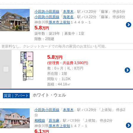
小田急小田原線
「
本厚木
」駅 バス20分 「藤塚」 停歩5分
小田急小田原線
「
海老名
」駅 バス22分 「藤塚」 停歩8分
神奈川県
厚木市
上依知
１４４９－１
5.8
万円
築年数：築19年 ｜募集中：
1室
階数：2階建
更新料なし。クレジットカードでの毎月の家賃のお支払いも可能。
5.8
万
円
(管理費・共益費 3,500円)
敷：0ヶ月｜礼：8万円
所在階：1階
間取り：1LDK
面積：44.18㎡
ホワイト・ウェル
賃貸｜アパート
小田急小田原線
「
本厚木
」駅 バス29分 「上依知」 停歩2
分
相模線
「
原当麻
」駅 バス9分 「上依知」 停歩2分
神奈川県
厚木市
上依知
１４７－１
6.1
万円