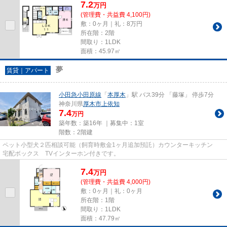
7.2
万
円
(管理費・共益費 4,100円)
敷：0ヶ月｜礼：8万円
所在階：2階
間取り：1LDK
面積：45.97㎡
夢
賃貸｜アパート
小田急小田原線
「
本厚木
」駅 バス39分 「藤塚」 停歩7分
神奈川県
厚木市
上依知
7.4
万円
築年数：築16年 ｜募集中：
1室
階数：2階建
ペット小型犬２匹相談可能（飼育時敷金1ヶ月追加預託）カウンターキッチン
宅配ボックス TVインターホン付きです。
7.4
万
円
(管理費・共益費 4,000円)
敷：0ヶ月｜礼：0ヶ月
所在階：1階
間取り：1LDK
面積：47.79㎡