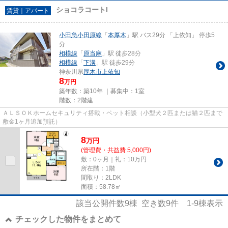
ショコラコートI
賃貸｜アパート
小田急小田原線
「
本厚木
」駅 バス29分 「上依知」 停歩5
分
相模線
「
原当麻
」駅 徒歩28分
相模線
「
下溝
」駅 徒歩29分
神奈川県
厚木市
上依知
8
万円
築年数：築10年 ｜募集中：
1室
階数：2階建
ＡＬＳＯＫホームセキュリティ搭載・ペット相談（小型犬２匹または猫２匹まで
敷金1ヶ月追加預託）
8
万
円
(管理費・共益費 5,000円)
敷：0ヶ月｜礼：10万円
所在階：1階
間取り：2LDK
面積：58.78㎡
該当公開件数
9
棟 空き数
9
件
1-9
棟表示
チェックした物件をまとめて