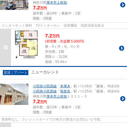
神奈川県
厚木市
上依知
7.2
万円
築年数：築19年 ｜募集中：
1室
階数：2階建
インターネット無料 TVインターホン 追焚機能 洗髪洗面化粧台
7.2
万
円
(管理費・共益費 5,000円)
敷：0ヶ月｜礼：0ヶ月
所在階：1階
間取り：2LDK
面積：55.44㎡
ニューカレント
賃貸｜アパート
小田急小田原線
「
本厚木
」駅 バス26分 「藤塚」 停歩3分
小田急小田原線
「
海老名
」駅 バス25分 「藤塚」 停歩4分
神奈川県
厚木市
上依知
１２１１－２
7.2
万円
築年数：築12年 ｜募集中：
1室
階数：2階建
更新料なし。クレジットカードでの毎月の家賃のお支払いも可能。