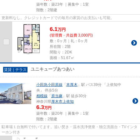
築年数：築23年 ｜募集中：
1室
階数：2階建
更新料なし。クレジットカードでの毎月の家賃のお支払いも可能。
6.1
万
円
(管理費・共益費 3,000円)
敷：0ヶ月｜礼：0ヶ月
所在階：2階
間取り：2DK
面積：51.67㎡
ユニキューブあつあい
賃貸｜テラス
小田急小田原線
「
本厚木
」駅 バス39分 「上依知中
央」 停歩5分
相模線
「
原当麻
」駅 徒歩30分
神奈川県
厚木市
上依知
6.3
万円
築年数：築20年 ｜募集中：
1室
階数：2階建
駐車場１台無料で付いてます。追い焚き・温水洗浄便座・独立洗面台・TVインタ
ーホン付き