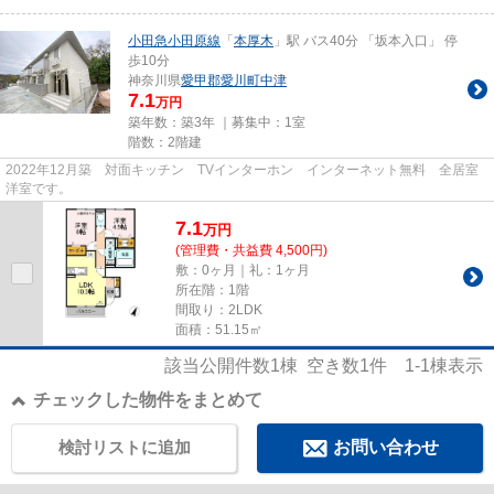
小田急小田原線
「
本厚木
」駅 バス40分 「坂本入口」 停
歩10分
神奈川県
愛甲郡愛川町
中津
7.1
万円
築年数：築3年 ｜募集中：
1室
階数：2階建
2022年12月築 対面キッチン TVインターホン インターネット無料 全居室
洋室です。
7.1
万
円
(管理費・共益費 4,500円)
敷：0ヶ月｜礼：1ヶ月
所在階：1階
間取り：2LDK
面積：51.15㎡
該当公開件数
1
棟 空き数
1
件
1-1
棟表示
チェックした物件をまとめて
検討リストに追加
お問い合わせ