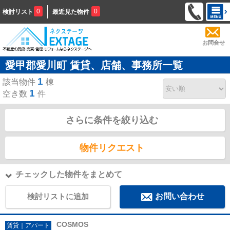
0
0
検討リスト
最近見た物件
お問合せ
愛甲郡愛川町 賃貸、店舗、事務所一覧
1
該当物件
棟
1
空き数
件
さらに条件を絞り込む
物件リクエスト
チェックした物件をまとめて
検討リストに追加
お問い合わせ
COSMOS
賃貸｜アパート