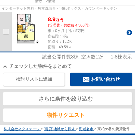
階数：2階建
インターネット無料・独立洗面台・宅配ボックス・カウンターキッチン
8.9
万
円
(管理費・共益費 4,500円)
敷：0ヶ月｜礼：5万円
所在階：2階
間取り：1LDK
面積：49.59㎡
該当公開件数
8
棟 空き数
12
件
1-8
棟表示
チェックした物件をまとめて
検討リストに追加
お問い合わせ
さらに条件を絞り込む
物件リクエスト
株式会社ネクステージ
>
(賃貸)地域から探す
>
海老名市
>
東柏ケ谷の賃貸物件