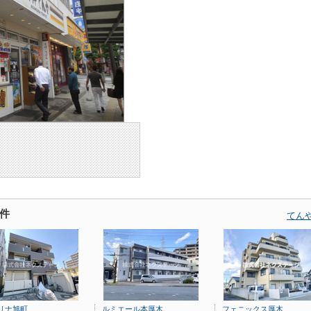
件
てん
リナ旭町
ルミエール本厚木
フェニックス厚木