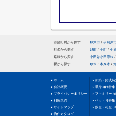
市区町村から探す
厚木市
/
伊勢原
町名から探す
旭町
/
中町
/
中
路線から探す
小田急小田原線
/
駅から探す
厚木
/
本厚木
/
ホーム
新築・築浅特
会社概要
単身向け特集
プライバシーポリシー
ファミリー向
利用規約
ペット可特集
サイトマップ
敷金・礼金０
物件カタログ