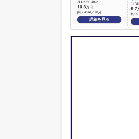
2LDK/60.48㎡
1LDK
10.3
万円
9.7
約5545m／70分
約55
詳細を見る