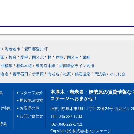
市
/
海老名市
/
愛甲郡愛川町
新田
/
桜台
/
愛甲
/
国分北
/
林
/
戸室
/
国分南
/
栄町
相模線
/
相鉄本線
/
東海道本線
/
湘南新宿ライン高海
海老名
/
愛甲石田
/
伊勢原
/
海老名
/
社家
/
鶴巻温泉
/
門沢橋
/
かしわ台
本厚木・海老名・伊勢原の賃貸情報な
集
スタッフ紹介
ステージへおまかせ！
周辺施設検索
け特集
お客様の声
神奈川県厚木市旭町１丁目22番24号 信栄ビル 2
お問い合わせ
TEL:046-227-1730
特集
FAX:046-227-1731
Copyright(c) 株式会社ネクステージ