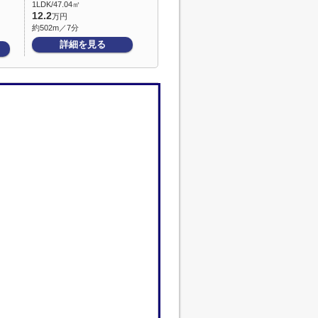
1LDK/47.04㎡
12.2
万円
約502m／7分
詳細を見る