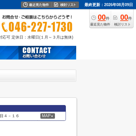
最終更新：2026年08月09日
00
00
件
件
最近見た物件
検討リスト
外対応可
定休日：水曜日(１月～３月は無休)
目４－１６
MAP
▼