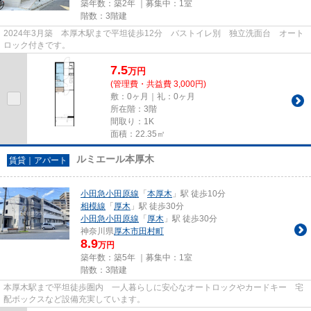
築年数：築2年 ｜募集中：
1室
階数：3階建
2024年3月築 本厚木駅まで平坦徒歩12分 バストイレ別 独立洗面台 オート
ロック付きです。
7.5
万
円
(管理費・共益費 3,000円)
敷：0ヶ月｜礼：0ヶ月
所在階：3階
間取り：1K
面積：22.35㎡
ルミエール本厚木
賃貸｜アパート
小田急小田原線
「
本厚木
」駅 徒歩10分
相模線
「
厚木
」駅 徒歩30分
小田急小田原線
「
厚木
」駅 徒歩30分
神奈川県
厚木市
田村町
8.9
万円
築年数：築5年 ｜募集中：
1室
階数：3階建
本厚木駅まで平坦徒歩圏内 一人暮らしに安心なオートロックやカードキー 宅
配ボックスなど設備充実しています。