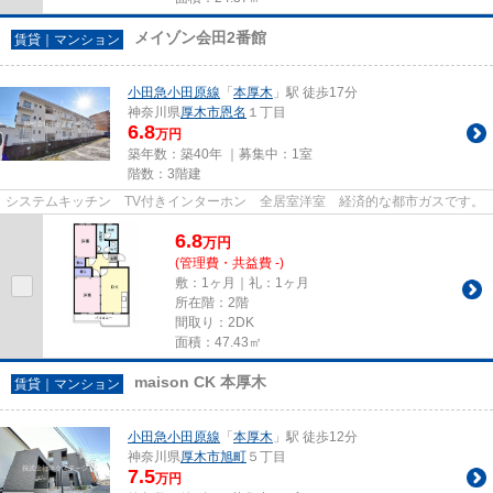
メイゾン会田2番館
賃貸｜マンション
小田急小田原線
「
本厚木
」駅 徒歩17分
神奈川県
厚木市
恩名
１丁目
6.8
万円
築年数：築40年 ｜募集中：
1室
階数：3階建
システムキッチン TV付きインターホン 全居室洋室 経済的な都市ガスです。
6.8
万
円
(管理費・共益費 -)
敷：1ヶ月｜礼：1ヶ月
所在階：2階
間取り：2DK
面積：47.43㎡
maison CK 本厚木
賃貸｜マンション
小田急小田原線
「
本厚木
」駅 徒歩12分
神奈川県
厚木市
旭町
５丁目
7.5
万円