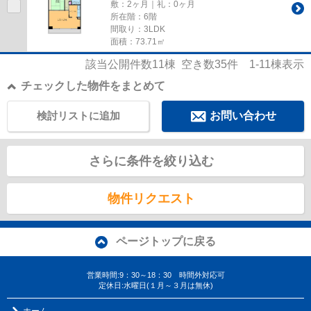
敷：2ヶ月｜礼：0ヶ月
所在階：6階
間取り：3LDK
面積：73.71㎡
該当公開件数
11
棟 空き数
35
件
1-11
棟表示
チェックした物件をまとめて
検討リストに追加
お問い合わせ
さらに条件を絞り込む
物件リクエスト
ページトップに戻る
営業時間:9：30～18：30 時間外対応可
定休日:水曜日(１月～３月は無休)
ホーム