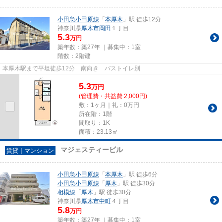
小田急小田原線
「
本厚木
」駅 徒歩12分
神奈川県
厚木市
岡田
１丁目
5.3
万円
築年数：築27年 ｜募集中：
1室
階数：2階建
本厚木駅まで平坦徒歩12分 南向き バストイレ別
5.3
万
円
(管理費・共益費 2,000円)
敷：1ヶ月｜礼：0万円
所在階：1階
間取り：1K
面積：23.13㎡
マジェスティービル
賃貸｜マンション
小田急小田原線
「
本厚木
」駅 徒歩6分
小田急小田原線
「
厚木
」駅 徒歩30分
相模線
「
厚木
」駅 徒歩30分
神奈川県
厚木市
中町
４丁目
5.8
万円
築年数：築27年 ｜募集中：
1室