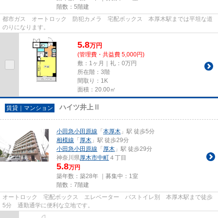
階数：5階建
都市ガス オートロック 防犯カメラ 宅配ボックス 本厚木駅までは平坦な道
のりになります。
5.8
万
円
(管理費・共益費 5,000円)
敷：1ヶ月｜礼：0万円
所在階：3階
間取り：1K
面積：20.00㎡
ハイツ井上Ⅱ
賃貸｜マンション
小田急小田原線
「
本厚木
」駅 徒歩5分
相模線
「
厚木
」駅 徒歩29分
小田急小田原線
「
厚木
」駅 徒歩29分
神奈川県
厚木市
中町
４丁目
5.8
万円
築年数：築28年 ｜募集中：
1室
階数：7階建
オートロック 宅配ボックス エレベーター バストイレ別 本厚木駅まで徒歩
5分 通勤通学に便利な立地です。