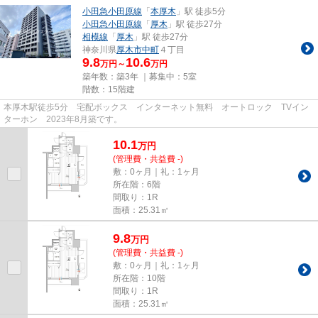
小田急小田原線
「
本厚木
」駅 徒歩5分
小田急小田原線
「
厚木
」駅 徒歩27分
相模線
「
厚木
」駅 徒歩27分
神奈川県
厚木市
中町
４丁目
9.8
10.6
万円～
万円
築年数：築3年 ｜募集中：
5室
階数：15階建
本厚木駅徒歩5分 宅配ボックス インターネット無料 オートロック TVイン
ターホン 2023年8月築です。
10.1
万
円
(管理費・共益費 -)
敷：0ヶ月｜礼：1ヶ月
所在階：6階
間取り：1R
面積：25.31㎡
9.8
万
円
(管理費・共益費 -)
敷：0ヶ月｜礼：1ヶ月
所在階：10階
間取り：1R
面積：25.31㎡