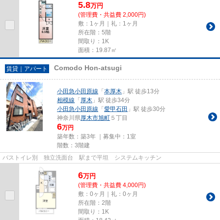
5.8
万
円
(管理費・共益費 2,000円)
敷：1ヶ月｜礼：1ヶ月
所在階：5階
間取り：1K
面積：19.87㎡
Comodo Hon-atsugi
賃貸｜アパート
小田急小田原線
「
本厚木
」駅 徒歩13分
相模線
「
厚木
」駅 徒歩34分
小田急小田原線
「
愛甲石田
」駅 徒歩30分
神奈川県
厚木市
旭町
５丁目
6
万円
築年数：築3年 ｜募集中：
1室
階数：3階建
バストイレ別 独立洗面台 駅まで平坦 システムキッチン
6
万
円
(管理費・共益費 4,000円)
敷：0ヶ月｜礼：0ヶ月
所在階：2階
間取り：1K