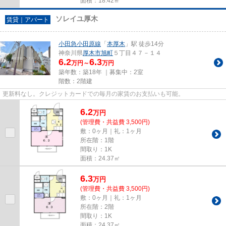
面積：18.42㎡
ソレイユ厚木
賃貸｜アパート
小田急小田原線
「
本厚木
」駅 徒歩14分
神奈川県
厚木市
旭町
５丁目４７－１４
6.2
6.3
万円～
万円
築年数：築18年 ｜募集中：
2室
階数：2階建
更新料なし。クレジットカードでの毎月の家賃のお支払いも可能。
6.2
万
円
(管理費・共益費 3,500円)
敷：0ヶ月｜礼：1ヶ月
所在階：1階
間取り：1K
面積：24.37㎡
6.3
万
円
(管理費・共益費 3,500円)
敷：0ヶ月｜礼：1ヶ月
所在階：2階
間取り：1K
面積：24.37㎡