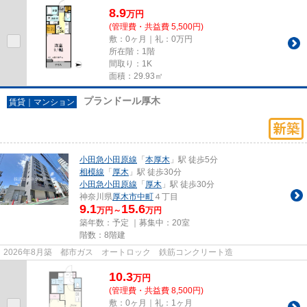
8.9
万
円
(管理費・共益費 5,500円)
敷：0ヶ月｜礼：0万円
所在階：1階
間取り：1K
面積：29.93㎡
プランドール厚木
賃貸｜マンション
小田急小田原線
「
本厚木
」駅 徒歩5分
相模線
「
厚木
」駅 徒歩30分
小田急小田原線
「
厚木
」駅 徒歩30分
神奈川県
厚木市
中町
４丁目
9.1
15.6
万円～
万円
築年数：予定 ｜募集中：
20室
階数：8階建
2026年8月築 都市ガス オートロック 鉄筋コンクリート造
10.3
万
円
(管理費・共益費 8,500円)
敷：0ヶ月｜礼：1ヶ月