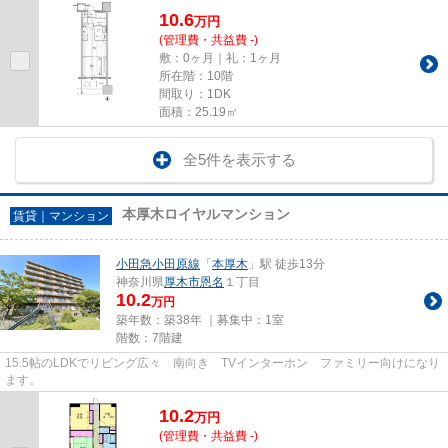
10.6
万
円
(管理費・共益費 -)
敷：0ヶ月｜礼：1ヶ月
所在階：10階
間取り：1DK
面積：25.19㎡
全5件を表示する
本厚木ロイヤルマンション
賃貸｜マンション
小田急小田原線
「
本厚木
」駅 徒歩13分
神奈川県
厚木市
恩名
１丁目
10.2
万円
築年数：築38年 ｜募集中：
1室
階数：7階建
15.5帖のLDKでリビング広々 南向き TVインターホン ファミリー向けになり
ます。
10.2
万
円
(管理費・共益費 -)