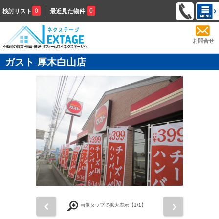
0
0
検討リスト
最近見た物件
お問合せ
ガスト 厚木白山店
前
次
画像タップで拡大表示【
1
/1】