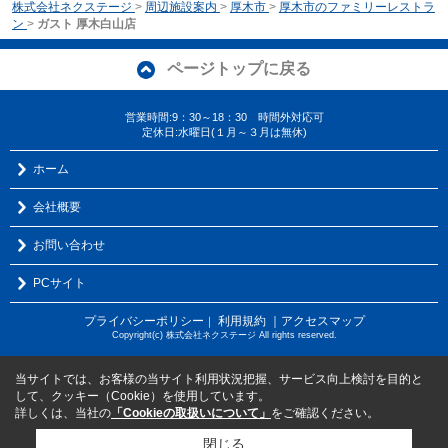
株式会社ネクステージ
>
周辺施設案内
>
厚木市
>
厚木市のファミリーレストラ
ン
>
ガスト 厚木白山店
ページトップに戻る
営業時間:9：30～18：30 時間外対応可
定休日:水曜日(１月～３月は無休)
ホーム
会社概要
お問い合わせ
PCサイト
プライバシーポリシー
利用規約
｜アクセスマップ
｜
Copyright(c) 株式会社ネクステージ All rights reserved.
当サイトでは、お客様の当サイト利用状況把握、サービス向上検討を目的と
して、クッキー（Cookie）を使用しています。
詳しくは、当社の
「Cookieの取扱いについて」
をご確認ください。
閉じる