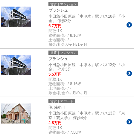
賃貸｜マンション
ブランシュ
小田急小田原線「本厚木」駅 バス18分 「小
金」 停歩3分
5.7万円
間取:
1K
建物面積:
- / 8.16坪
土地面積:
- / -
敷金/礼金:
0ヶ月/1ヶ月
賃貸｜マンション
ブランシュ
小田急小田原線「本厚木」駅 バス13分 「小
金」 停歩3分
5.5万円
間取:
1K
建物面積:
- / 8.16坪
土地面積:
- / -
敷金/礼金:
0ヶ月/0ヶ月
賃貸｜アパート
Rupiah Ⅰ
小田急小田原線「本厚木」駅 バス13分 「東
京工芸大学」 停歩4分
4.8万円
間取:
1K
建物面積:
- / 7.58坪