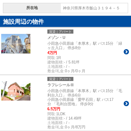
所在地
神奈川県厚木市飯山３１９４－５
施設周辺の物件
賃貸｜アパート
メゾン・U
小田急小田原線「本厚木」駅 バス15分 「緑
ヶ丘入口」 停歩8分
4万円
間取:
1R
建物面積:
- / 5.81坪
土地面積:
- / -
敷金/礼金:
0ヶ月/0ヶ月
賃貸｜アパート
ラフレシールⅢ
小田急小田原線「本厚木」駅 バス15分 「毛
利台入口」 停歩6分
小田急小田原線「愛甲石田」駅 バス17
分 「毛利台団地」 停歩9分
6.5万円
間取:
1LDK
建物面積:
- / 14.49坪
土地面積:
- / -
敷金/礼金:
0ヶ月/8万円