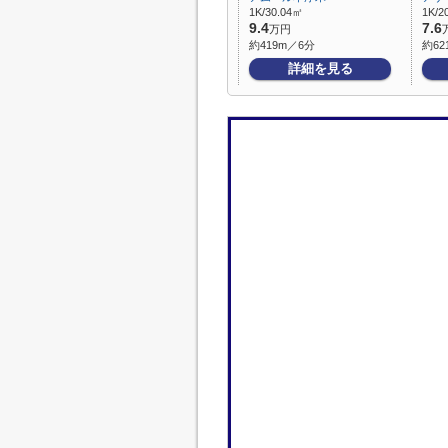
1K/30.04㎡
1K/2
9.4
7.6
万円
約419m／6分
約62
詳細を見る