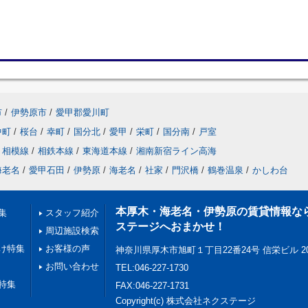
市
/
伊勢原市
/
愛甲郡愛川町
中町
/
桜台
/
幸町
/
国分北
/
愛甲
/
栄町
/
国分南
/
戸室
相模線
/
相鉄本線
/
東海道本線
/
湘南新宿ライン高海
海老名
/
愛甲石田
/
伊勢原
/
海老名
/
社家
/
門沢橋
/
鶴巻温泉
/
かしわ台
本厚木・海老名・伊勢原の賃貸情報な
集
スタッフ紹介
ステージへおまかせ！
周辺施設検索
け特集
お客様の声
神奈川県厚木市旭町１丁目22番24号 信栄ビル 2
お問い合わせ
TEL:046-227-1730
特集
FAX:046-227-1731
Copyright(c) 株式会社ネクステージ