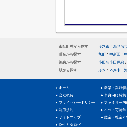
市区町村から探す
厚木市
/
海老名
町名から探す
旭町
/
中新田
/
路線から探す
小田急小田原線
/
駅から探す
厚木
/
本厚木
/
ホーム
新築・築浅特
会社概要
単身向け特集
プライバシーポリシー
ファミリー向
利用規約
ペット可特集
サイトマップ
敷金・礼金０
物件カタログ