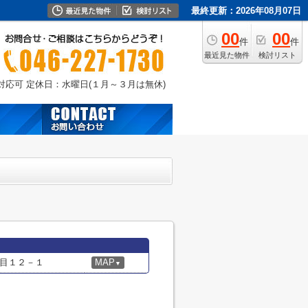
最終更新：2026年08月07日
00
00
件
件
最近見た物件
検討リスト
外対応可
定休日：水曜日(１月～３月は無休)
目１２－１
MAP
▼