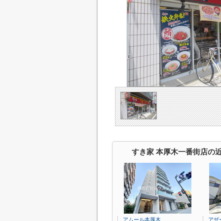
すき家 本厚木一番街店の
アムール本厚木
アザ