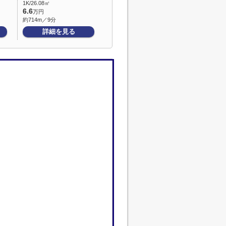
1K/26.08㎡
6.6
万円
約714m／9分
詳細を見る