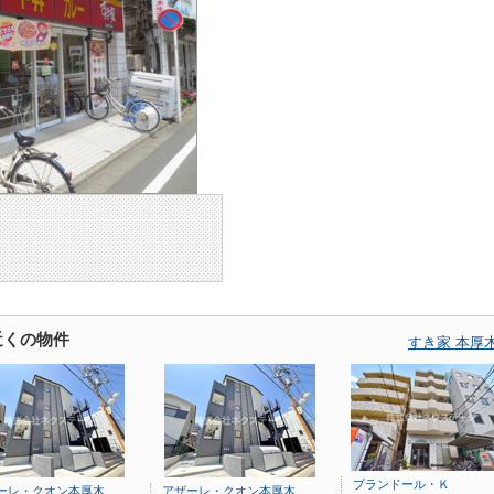
近くの物件
すき家 本厚
プランドール・Ｋ
ーレ・クオン本厚木
アザーレ・クオン本厚木