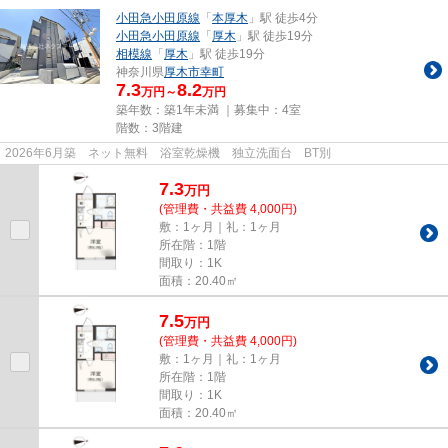
小田急小田原線
「
本厚木
」駅 徒歩4分
小田急小田原線
「
厚木
」駅 徒歩19分
相模線
「
厚木
」駅 徒歩19分
神奈川県
厚木市
幸町
7.3
8.2
万円～
万円
築年数：築1年未満 ｜募集中：
4室
階数：3階建
2026年6月築 ネット無料 浴室乾燥機 独立洗面台 BT別
7.3
万
円
(管理費・共益費 4,000円)
敷：1ヶ月｜礼：1ヶ月
所在階：1階
間取り：1K
面積：20.40㎡
7.5
万
円
(管理費・共益費 4,000円)
敷：1ヶ月｜礼：1ヶ月
所在階：1階
間取り：1K
面積：20.40㎡