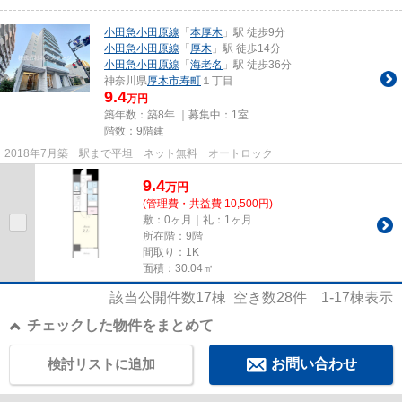
小田急小田原線
「
本厚木
」駅 徒歩9分
小田急小田原線
「
厚木
」駅 徒歩14分
小田急小田原線
「
海老名
」駅 徒歩36分
神奈川県
厚木市
寿町
１丁目
9.4
万円
築年数：築8年 ｜募集中：
1室
階数：9階建
2018年7月築 駅まで平坦 ネット無料 オートロック
9.4
万
円
(管理費・共益費 10,500円)
敷：0ヶ月｜礼：1ヶ月
所在階：9階
間取り：1K
面積：30.04㎡
該当公開件数
17
棟 空き数
28
件
1-17
棟表示
チェックした物件をまとめて
検討リストに追加
お問い合わせ