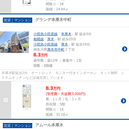
間取り：1K
面積：24.84㎡
グランデ本厚木中町
賃貸｜マンション
小田急小田原線
「
本厚木
」駅 徒歩3分
相模線
「
厚木
」駅 徒歩20分
小田急小田原線
「
厚木
」駅 徒歩19分
神奈川県
厚木市
中町
２丁目
8.3
万円
築年数：築12年 ｜募集中：
1室
階数：8階建
本厚木駅徒歩3分 オートロック モニター付きインターホン ネット無料 シ
ステムキッチンなど設備充実しています。
8.3
万
円
(管理費・共益費 5,000円)
敷：1ヶ月｜礼：1ヶ月
所在階：5階
間取り：1K
面積：31.18㎡
アムール本厚木
賃貸｜マンション