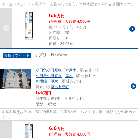
ホームセキュリティ完備で一人暮らしに安心。本厚木駅まで平坦徒歩圏内です。
6.6
万
円
(管理費・共益費 4,000円)
敷：0ヶ月｜礼：0ヶ月
所在階：2階
間取り：1K
面積：26.08㎡
リブリ・NeoVita
賃貸｜アパート
小田急小田原線
「
本厚木
」駅 徒歩13分
小田急小田原線
「
厚木
」駅 徒歩14分
相模線
「
厚木
」駅 徒歩14分
神奈川県
厚木市
東町
6.6
万円
築年数：築8年 ｜募集中：
1室
階数：3階建
本厚木駅徒歩圏内 2018年5月築 洋室8.4帖 バストイレ別 経済的な都市ガス
です。
6.6
万
円
(管理費・共益費 4,000円)