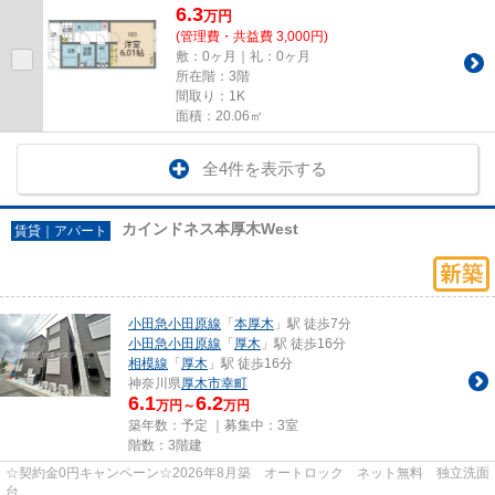
6.3
万
円
(管理費・共益費 3,000円)
敷：0ヶ月｜礼：0ヶ月
所在階：3階
間取り：1K
面積：20.06㎡
全4件を表示する
カインドネス本厚木West
賃貸｜アパート
小田急小田原線
「
本厚木
」駅 徒歩7分
小田急小田原線
「
厚木
」駅 徒歩16分
相模線
「
厚木
」駅 徒歩16分
神奈川県
厚木市
幸町
6.1
6.2
万円～
万円
築年数：予定 ｜募集中：
3室
階数：3階建
☆契約金0円キャンペーン☆2026年8月築 オートロック ネット無料 独立洗面
台