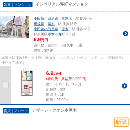
インペリアル寿町マンション
賃貸｜マンション
小田急小田原線
「
本厚木
」駅 徒歩4分
相模線
「
厚木
」駅 徒歩18分
小田急小田原線
「
厚木
」駅 徒歩18分
神奈川県
厚木市
寿町
２丁目
6.9
万円
築年数：築22年 ｜募集中：
1室
階数：3階建
本厚木駅徒歩4分 最上階 南向き システムキッチン エアコン 通勤通学に
便利な立地です。
6.9
万
円
(管理費・共益費 3,000円)
敷：1ヶ月｜礼：1ヶ月
所在階：3階
間取り：1K
面積：26.00㎡
アザーレ・クオン本厚木
賃貸｜アパート