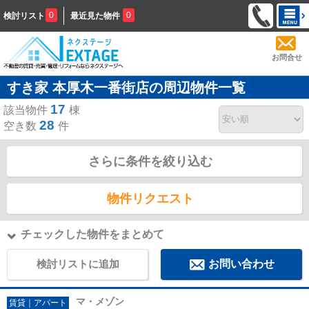
0
0
検討リスト
最近見た物件
お問合せ
すき家 本厚木一番街店の周辺物件一覧
17
該当物件
棟
28
空き数
件
さらに条件を絞り込む
物件リクエスト
チェックした物件をまとめて
検討リストに追加
お問い合わせ
マ・メゾン
賃貸｜アパート