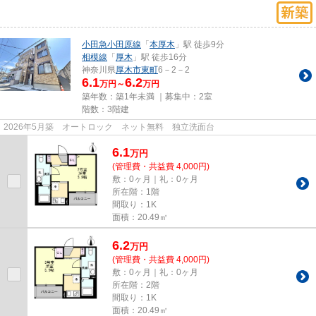
小田急小田原線
「
本厚木
」駅 徒歩9分
相模線
「
厚木
」駅 徒歩16分
神奈川県
厚木市
東町
6－2－2
6.1
6.2
万円～
万円
築年数：築1年未満 ｜募集中：
2室
階数：3階建
2026年5月築 オートロック ネット無料 独立洗面台
6.1
万
円
(管理費・共益費 4,000円)
敷：0ヶ月｜礼：0ヶ月
所在階：1階
間取り：1K
面積：20.49㎡
6.2
万
円
(管理費・共益費 4,000円)
敷：0ヶ月｜礼：0ヶ月
所在階：2階
間取り：1K
面積：20.49㎡