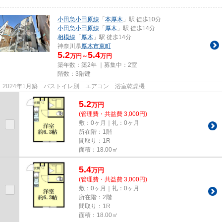
小田急小田原線
「
本厚木
」駅 徒歩10分
小田急小田原線
「
厚木
」駅 徒歩14分
相模線
「
厚木
」駅 徒歩14分
神奈川県
厚木市
東町
5.2
5.4
万円～
万円
築年数：築2年 ｜募集中：
2室
階数：3階建
2024年1月築 バストイレ別 エアコン 浴室乾燥機
5.2
万
円
(管理費・共益費 3,000円)
敷：0ヶ月｜礼：0ヶ月
所在階：1階
間取り：1R
面積：18.00㎡
5.4
万
円
(管理費・共益費 3,000円)
敷：0ヶ月｜礼：0ヶ月
所在階：2階
間取り：1R
面積：18.00㎡