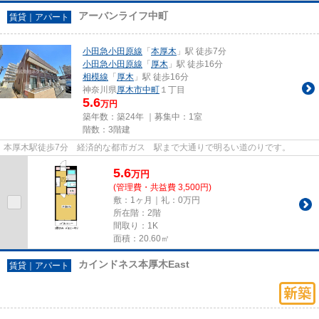
アーバンライフ中町
賃貸｜アパート
小田急小田原線
「
本厚木
」駅 徒歩7分
小田急小田原線
「
厚木
」駅 徒歩16分
相模線
「
厚木
」駅 徒歩16分
神奈川県
厚木市
中町
１丁目
5.6
万円
築年数：築24年 ｜募集中：
1室
階数：3階建
本厚木駅徒歩7分 経済的な都市ガス 駅まで大通りで明るい道のりです。
5.6
万
円
(管理費・共益費 3,500円)
敷：1ヶ月｜礼：0万円
所在階：2階
間取り：1K
面積：20.60㎡
カインドネス本厚木East
賃貸｜アパート