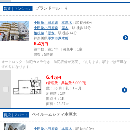
プランドール・Ｋ
賃貸｜マンション
小田急小田原線
「
本厚木
」駅 徒歩8分
小田急小田原線
「
厚木
」駅 徒歩14分
相模線
「
厚木
」駅 徒歩14分
神奈川県
厚木市
厚木町
6.4
万円
築年数：築17年 ｜募集中：
1室
階数：5階建
オートロック・防犯カメラ付き 防犯設備が充実しております。駅までは平坦な
道のりになります。
6.4
万
円
(管理費・共益費 5,000円)
敷：1ヶ月｜礼：1ヶ月
所在階：1階
間取り：1K
面積：23.37㎡
ベイルームシティ本厚木
賃貸｜アパート
小田急小田原線
「
本厚木
」駅 徒歩10分