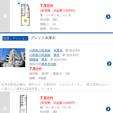
7.5
万
円
(管理費・共益費 3,000円)
敷：1ヶ月｜礼：1ヶ月
所在階：2階
間取り：1K
面積：28.00㎡
グレイス本厚木
賃貸｜マンション
小田急小田原線
「
本厚木
」駅 徒歩9分
小田急小田原線
「
厚木
」駅 徒歩19分
相模線
「
厚木
」駅 徒歩19分
神奈川県
厚木市
元町
7.5
万円
築年数：築4年 ｜募集中：
1室
階数：4階建
本厚木駅徒歩圏内 都市ガス 宅配BOX システムキッチン 独立洗面台など一
人暮らしに便利な設備充実しています。
7.5
万
円
(管理費・共益費 3,000円)
敷：0ヶ月｜礼：0ヶ月
所在階：3階