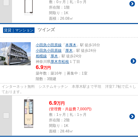
敷：0ヶ月｜礼：0ヶ月
所在階：1階
間取り：1K
面積：26.08㎡
ツインズ
賃貸｜マンション
小田急小田原線
「
本厚木
」駅 徒歩16分
小田急小田原線
「
厚木
」駅 徒歩24分
相模線
「
厚木
」駅 徒歩24分
神奈川県
厚木市
松枝
１丁目
6.9
万円
築年数：築16年 ｜募集中：
1室
階数：3階建
インターネット無料 システムキッチン 本厚木駅まで平坦 洋室7.7帖で広々し
ております。
6.9
万
円
(管理費・共益費 7,000円)
敷：1ヶ月｜礼：1ヶ月
所在階：2階
間取り：1K
面積：28.48㎡