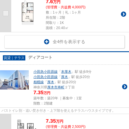
7.6
万
円
(管理費・共益費 4,000円)
敷：1ヶ月｜礼：1ヶ月
所在階：2階
間取り：1K
面積：20.40㎡
全4件を表示する
ディアコート
賃貸｜テラス
小田急小田原線
「
本厚木
」駅 徒歩9分
小田急小田原線
「
厚木
」駅 徒歩20分
相模線
「
厚木
」駅 徒歩20分
神奈川県
厚木市
寿町
２丁目
7.35
万円
築年数：築20年 ｜募集中：
1室
階数：2階建
バストイレ別・追い焚き付き・上下階を使えるテラスハウスタイプです。
7.35
万
円
(管理費・共益費 2,500円)