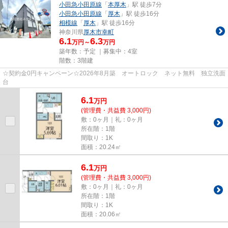
小田急小田原線
「
本厚木
」駅 徒歩7分
小田急小田原線
「
厚木
」駅 徒歩16分
相模線
「
厚木
」駅 徒歩16分
神奈川県
厚木市
幸町
6.1
6.3
万円～
万円
築年数：予定 ｜募集中：
4室
階数：3階建
☆契約金0円キャンペーン☆2026年8月築 オートロック ネット無料 独立洗面
台
6.1
万
円
(管理費・共益費 3,000円)
敷：0ヶ月｜礼：0ヶ月
所在階：1階
間取り：1K
面積：20.24㎡
6.1
万
円
(管理費・共益費 3,000円)
敷：0ヶ月｜礼：0ヶ月
所在階：1階
間取り：1K
面積：20.06㎡