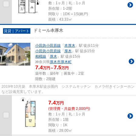
敷：1ヶ月｜礼：1ヶ月
所在階：1-2階
間取り：1DK＋1S(納戸)
面積：43.33㎡
ドミール本厚木
賃貸｜アパート
小田急小田原線
「
本厚木
」駅 徒歩11分
小田急小田原線
「
厚木
」駅 徒歩15分
相模線
「
厚木
」駅 徒歩15分
神奈川県
厚木市
厚木町
7.4
7.5
万円～
万円
築年数：築6年 ｜募集中：
2室
階数：2階建
2019年10月築 本厚木駅徒歩圏内 システムキッチン カメラ付きインターホン
など設備充実しています。
7.4
万
円
(管理費・共益費 2,000円)
敷：1ヶ月｜礼：1ヶ月
所在階：1階
間取り：1K
面積：28.00㎡