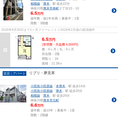
相模線
「
厚木
」駅 徒歩22分
神奈川県
厚木市
寿町
２丁目10－10
6.5
万円
築年数：築1年未満 ｜募集中：
1室
階数：3階建
2026年9月30日まで1ヶ月フリーレント☆2026年2月築の築浅物件
6.5
万
円
(管理費・共益費 4,000円)
敷：0ヶ月｜礼：0ヶ月
所在階：2階
間取り：1K
面積：21.39㎡
リブリ・夢見草
賃貸｜アパート
小田急小田原線
「
本厚木
」駅 徒歩14分
小田急小田原線
「
厚木
」駅 徒歩20分
相模線
「
厚木
」駅 徒歩20分
神奈川県
厚木市
元町
6.6
万円
築年数：築10年 ｜募集中：
1室
階数：2階建