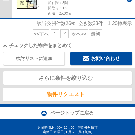
所在階：3階
間取り：1K
面積：25.03㎡
該当公開件数
26
棟 空き数
33
件
1-20
棟表示
1
2
<<前へ
次へ>>
最初
チェックした物件をまとめて
検討リストに追加
お問い合わせ
さらに条件を絞り込む
物件リクエスト
ページトップに戻る
営業時間:9：30～18：30 時間外対応可
定休日:水曜日(１月～３月は無休)