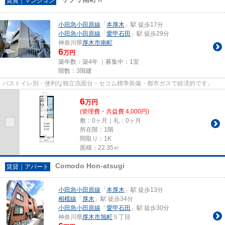
賃貸｜マンション
小田急小田原線
「
本厚木
」駅 徒歩17分
小田急小田原線
「
愛甲石田
」駅 徒歩29分
神奈川県
厚木市
南町
6
万円
築年数：築4年 ｜募集中：
1室
階数：3階建
バストイレ別・便利な独立洗面台・セコム標準装備・都市ガスで経済的です。
6
万
円
(管理費・共益費 4,000円)
敷：0ヶ月｜礼：0ヶ月
所在階：1階
間取り：1K
面積：22.35㎡
Comodo Hon-atsugi
賃貸｜アパート
小田急小田原線
「
本厚木
」駅 徒歩13分
相模線
「
厚木
」駅 徒歩34分
小田急小田原線
「
愛甲石田
」駅 徒歩30分
神奈川県
厚木市
旭町
５丁目