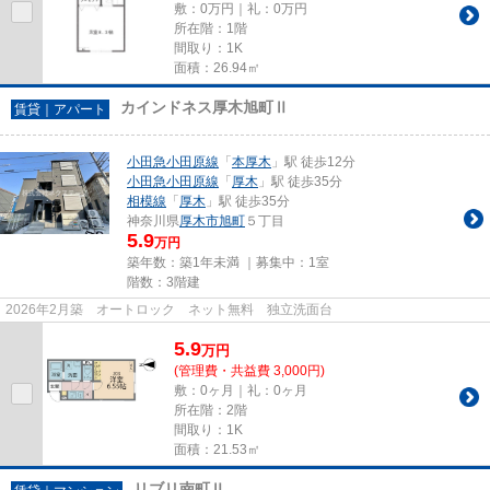
敷：0万円｜礼：0万円
所在階：1階
間取り：1K
面積：26.94㎡
カインドネス厚木旭町Ⅱ
賃貸｜アパート
小田急小田原線
「
本厚木
」駅 徒歩12分
小田急小田原線
「
厚木
」駅 徒歩35分
相模線
「
厚木
」駅 徒歩35分
神奈川県
厚木市
旭町
５丁目
5.9
万円
築年数：築1年未満 ｜募集中：
1室
階数：3階建
2026年2月築 オートロック ネット無料 独立洗面台
5.9
万
円
(管理費・共益費 3,000円)
敷：0ヶ月｜礼：0ヶ月
所在階：2階
間取り：1K
面積：21.53㎡
リブリ南町Ⅱ