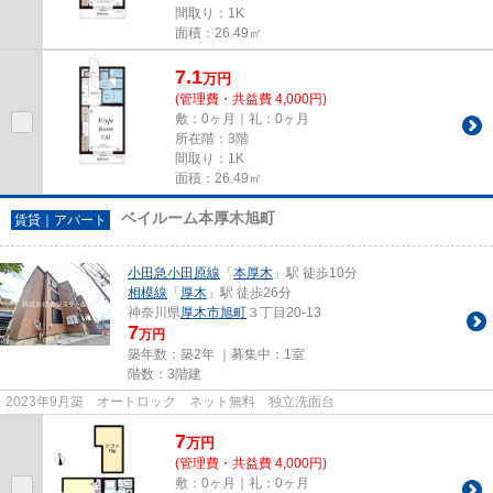
間取り：1K
面積：26.49㎡
7.1
万
円
(管理費・共益費 4,000円)
敷：0ヶ月｜礼：0ヶ月
所在階：3階
間取り：1K
面積：26.49㎡
ベイルーム本厚木旭町
賃貸｜アパート
小田急小田原線
「
本厚木
」駅 徒歩10分
相模線
「
厚木
」駅 徒歩26分
神奈川県
厚木市
旭町
３丁目20-13
7
万円
築年数：築2年 ｜募集中：
1室
階数：3階建
2023年9月築 オートロック ネット無料 独立洗面台
7
万
円
(管理費・共益費 4,000円)
敷：0ヶ月｜礼：0ヶ月