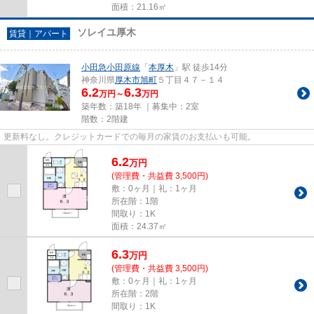
面積：21.16㎡
ソレイユ厚木
賃貸｜アパート
小田急小田原線
「
本厚木
」駅 徒歩14分
神奈川県
厚木市
旭町
５丁目４７－１４
6.2
6.3
万円～
万円
築年数：築18年 ｜募集中：
2室
階数：2階建
更新料なし。クレジットカードでの毎月の家賃のお支払いも可能。
6.2
万
円
(管理費・共益費 3,500円)
敷：0ヶ月｜礼：1ヶ月
所在階：1階
間取り：1K
面積：24.37㎡
6.3
万
円
(管理費・共益費 3,500円)
敷：0ヶ月｜礼：1ヶ月
所在階：2階
間取り：1K