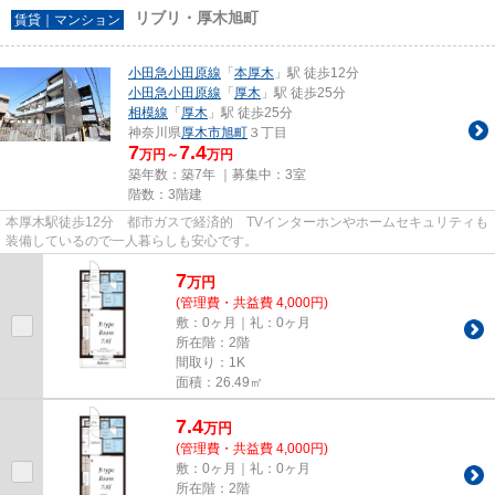
リブリ・厚木旭町
賃貸｜マンション
小田急小田原線
「
本厚木
」駅 徒歩12分
小田急小田原線
「
厚木
」駅 徒歩25分
相模線
「
厚木
」駅 徒歩25分
神奈川県
厚木市
旭町
３丁目
7
7.4
万円～
万円
築年数：築7年 ｜募集中：
3室
階数：3階建
本厚木駅徒歩12分 都市ガスで経済的 TVインターホンやホームセキュリティも
装備しているので一人暮らしも安心です。
7
万
円
(管理費・共益費 4,000円)
敷：0ヶ月｜礼：0ヶ月
所在階：2階
間取り：1K
面積：26.49㎡
7.4
万
円
(管理費・共益費 4,000円)
敷：0ヶ月｜礼：0ヶ月
所在階：2階