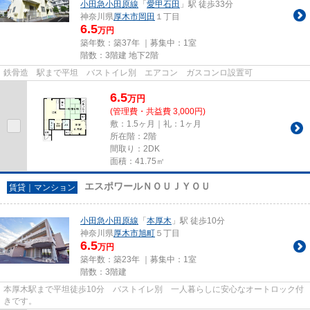
小田急小田原線
「
愛甲石田
」駅 徒歩33分
神奈川県
厚木市
岡田
１丁目
6.5
万円
築年数：築37年 ｜募集中：
1室
階数：3階建 地下2階
鉄骨造 駅まで平坦 バストイレ別 エアコン ガスコンロ設置可
6.5
万
円
(管理費・共益費 3,000円)
敷：1.5ヶ月｜礼：1ヶ月
所在階：2階
間取り：2DK
面積：41.75㎡
エスポワールＮＯＵＪＹＯＵ
賃貸｜マンション
小田急小田原線
「
本厚木
」駅 徒歩10分
神奈川県
厚木市
旭町
５丁目
6.5
万円
築年数：築23年 ｜募集中：
1室
階数：3階建
本厚木駅まで平坦徒歩10分 バストイレ別 一人暮らしに安心なオートロック付
きです。