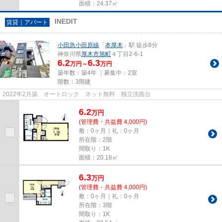
面積：24.37㎡
INEDIT
賃貸｜アパート
小田急小田原線
「
本厚木
」駅 徒歩8分
神奈川県
厚木市
旭町
４丁目2-6-1
6.2
6.3
万円～
万円
築年数：築4年 ｜募集中：
2室
階数：3階建
2022年2月築 オートロック ネット無料 独立洗面台
6.2
万
円
(管理費・共益費 4,000円)
敷：0ヶ月｜礼：0ヶ月
所在階：2階
間取り：1K
面積：20.18㎡
6.3
万
円
(管理費・共益費 4,000円)
敷：0ヶ月｜礼：0ヶ月
所在階：3階
間取り：1K