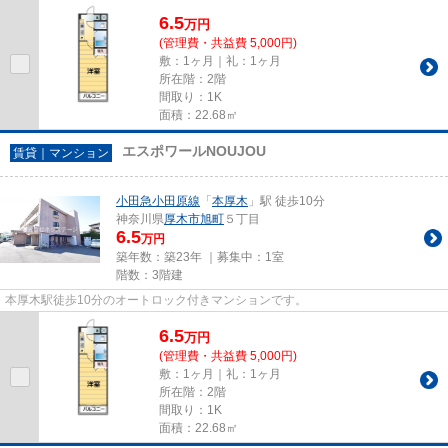
6.5
万
円
(管理費・共益費 5,000円)
敷：1ヶ月｜礼：1ヶ月
所在階：2階
間取り：1K
面積：22.68㎡
エスポワールNOUJOU
賃貸｜マンション
小田急小田原線
「
本厚木
」駅 徒歩10分
神奈川県
厚木市
旭町
５丁目
6.5
万円
築年数：築23年 ｜募集中：
1室
階数：3階建
本厚木駅徒歩10分のオートロック付きマンションです。
6.5
万
円
(管理費・共益費 5,000円)
敷：1ヶ月｜礼：1ヶ月
所在階：2階
間取り：1K
面積：22.68㎡