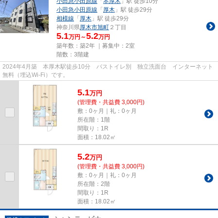
小田急小田原線
「
本厚木
」駅 徒歩10分
小田急小田原線
「
厚木
」駅 徒歩29分
相模線
「
厚木
」駅 徒歩29分
神奈川県
厚木市
旭町
２丁目
5.1
5.2
万円～
万円
築年数：築2年 ｜募集中：
2室
階数：3階建
2024年4月築 本厚木駅徒歩10分 バストイレ別 独立洗面台 インターネット
無料（埋込Wi-Fi）です。
5.1
万
円
(管理費・共益費 3,000円)
敷：0ヶ月｜礼：0ヶ月
所在階：1階
間取り：1R
面積：18.02㎡
5.2
万
円
(管理費・共益費 3,000円)
敷：0ヶ月｜礼：0ヶ月
所在階：2階
間取り：1R
面積：18.02㎡