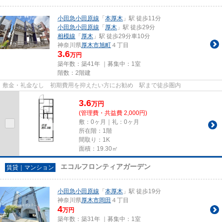
小田急小田原線
「
本厚木
」駅 徒歩11分
小田急小田原線
「
厚木
」駅 徒歩29分
相模線
「
厚木
」駅 徒歩29分車10分
神奈川県
厚木市
旭町
４丁目
3.6
万円
築年数：築41年 ｜募集中：
1室
階数：2階建
敷金・礼金なし 初期費用を抑えたい方にお勧め 駅まで徒歩圏内
3.6
万
円
(管理費・共益費 2,000円)
敷：0ヶ月｜礼：0ヶ月
所在階：1階
間取り：1K
面積：19.30㎡
エコルフロンティアガーデン
賃貸｜マンション
小田急小田原線
「
本厚木
」駅 徒歩19分
神奈川県
厚木市
岡田
４丁目
4
万円
築年数：築31年 ｜募集中：
1室