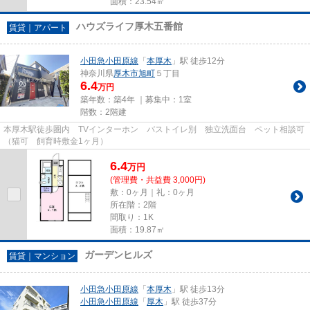
面積：23.54㎡
ハウズライフ厚木五番館
賃貸｜アパート
小田急小田原線
「
本厚木
」駅 徒歩12分
神奈川県
厚木市
旭町
５丁目
6.4
万円
築年数：築4年 ｜募集中：
1室
階数：2階建
本厚木駅徒歩圏内 TVインターホン バストイレ別 独立洗面台 ペット相談可
（猫可 飼育時敷金1ヶ月）
6.4
万
円
(管理費・共益費 3,000円)
敷：0ヶ月｜礼：0ヶ月
所在階：2階
間取り：1K
面積：19.87㎡
ガーデンヒルズ
賃貸｜マンション
小田急小田原線
「
本厚木
」駅 徒歩13分
小田急小田原線
「
厚木
」駅 徒歩37分