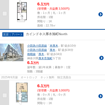
6.1
万
円
(管理費・共益費 3,500円)
敷：1ヶ月｜礼：1ヶ月
所在階：1階
間取り：1K
面積：22.78㎡
カインドネス厚木旭町North
賃貸｜アパート
小田急小田原線
「
本厚木
」駅 徒歩10分
小田急小田原線
「
厚木
」駅 徒歩34分
相模線
「
厚木
」駅 徒歩34分
神奈川県
厚木市
旭町
５丁目
6.1
万円
築年数：築1年未満 ｜募集中：
1室
階数：3階建
2025年9月築 オートロック ネット無料 独立洗面台
6.1
万
円
(管理費・共益費 3,000円)
敷：0ヶ月｜礼：0ヶ月
所在階：1階
間取り：1K