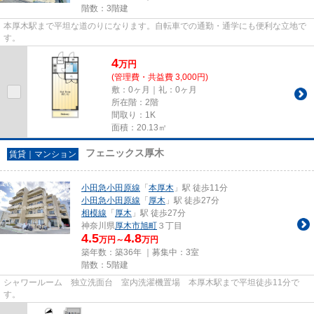
階数：3階建
本厚木駅まで平坦な道のりになります。自転車での通勤・通学にも便利な立地で
す。
4
万
円
(管理費・共益費 3,000円)
敷：0ヶ月｜礼：0ヶ月
所在階：2階
間取り：1K
面積：20.13㎡
フェニックス厚木
賃貸｜マンション
小田急小田原線
「
本厚木
」駅 徒歩11分
小田急小田原線
「
厚木
」駅 徒歩27分
相模線
「
厚木
」駅 徒歩27分
神奈川県
厚木市
旭町
３丁目
4.5
4.8
万円～
万円
築年数：築36年 ｜募集中：
3室
階数：5階建
シャワールーム 独立洗面台 室内洗濯機置場 本厚木駅まで平坦徒歩11分で
す。