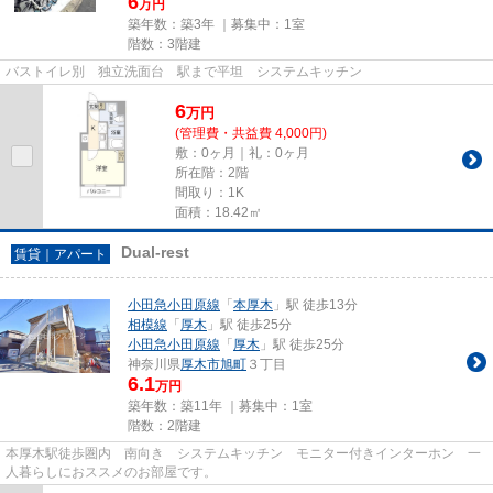
6
万円
築年数：築3年 ｜募集中：
1室
階数：3階建
バストイレ別 独立洗面台 駅まで平坦 システムキッチン
6
万
円
(管理費・共益費 4,000円)
敷：0ヶ月｜礼：0ヶ月
所在階：2階
間取り：1K
面積：18.42㎡
Dual-rest
賃貸｜アパート
小田急小田原線
「
本厚木
」駅 徒歩13分
相模線
「
厚木
」駅 徒歩25分
小田急小田原線
「
厚木
」駅 徒歩25分
神奈川県
厚木市
旭町
３丁目
6.1
万円
築年数：築11年 ｜募集中：
1室
階数：2階建
本厚木駅徒歩圏内 南向き システムキッチン モニター付きインターホン 一
人暮らしにおススメのお部屋です。