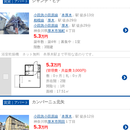
シャンテ・ビナ
賃貸｜アパート
小田急小田原線
「
本厚木
」駅 徒歩13分
相模線
「
厚木
」駅 徒歩29分
小田急小田原線
「
厚木
」駅 徒歩29分
神奈川県
厚木市
旭町
４丁目
5.3
万円
築年数：築4年 ｜募集中：
1室
階数：3階建
浴室乾燥機 ネット無料 本厚木駅まで平坦な道のりです。
5.3
万
円
(管理費・共益費 3,000円)
敷：0ヶ月｜礼：0ヶ月
所在階：2階
間取り：1R
面積：17.51㎡
カンパーニュ北矢
賃貸｜アパート
小田急小田原線
「
本厚木
」駅 徒歩12分
神奈川県
厚木市
岡田
１丁目
5.3
万円