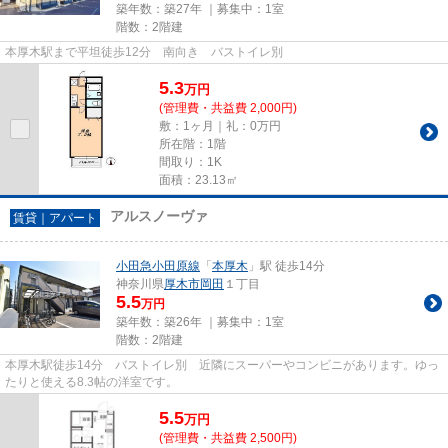
築年数：築27年 ｜募集中：
1室
階数：2階建
本厚木駅まで平坦徒歩12分 南向き バストイレ別
5.3
万
円
(管理費・共益費 2,000円)
敷：1ヶ月｜礼：0万円
所在階：1階
間取り：1K
面積：23.13㎡
アルスノーヴァ
賃貸｜アパート
小田急小田原線
「
本厚木
」駅 徒歩14分
神奈川県
厚木市
岡田
１丁目
5.5
万円
築年数：築26年 ｜募集中：
1室
階数：2階建
本厚木駅徒歩14分 バストイレ別 近隣にスーパーやコンビニがあります。ゆっ
たりと使える8.3帖の洋室です。
5.5
万
円
(管理費・共益費 2,500円)