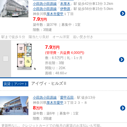
小田急小田原線
「
本厚木
」駅 徒歩42分車13分 3.2km
小田急小田原線
「
伊勢原
」駅 徒歩56分車15分 5.0km
神奈川県
厚木市
愛甲
１丁目
7.9
万円
築年数：築37年 ｜募集中：
1室
階数：3階建
駅まで徒歩５分 陽当たり良好 オール洋室 追い焚き付き
7.9
万
円
(管理費・共益費 4,000円)
敷：6.5万円｜礼：1ヶ月
所在階：3階
間取り：2DK
面積：48.60㎡
アイヴィ・ヒルズⅡ
賃貸｜アパート
小田急小田原線
「
愛甲石田
」駅 徒歩13分
神奈川県
厚木市
愛甲
３丁目２３－８
8
万円
築年数：築6年 ｜募集中：
1室
階数：3階建
更新料なし。クレジットカードでの毎月の家賃のお支払いも可能。