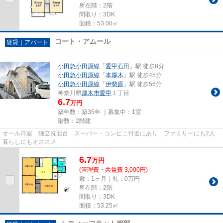
所在階：2階
間取り：3DK
面積：53.00㎡
コート・アムール
賃貸｜アパート
小田急小田原線
「
愛甲石田
」駅 徒歩8分
小田急小田原線
「
本厚木
」駅 徒歩45分
小田急小田原線
「
伊勢原
」駅 徒歩56分
神奈川県
厚木市
愛甲
１丁目
6.7
万円
築年数：築35年 ｜募集中：
1室
階数：2階建
オール洋室 独立洗面台 スーパー・コンビニ付近にあり ファミリーにも2人
暮らしにもオススメ
6.7
万
円
(管理費・共益費 3,000円)
敷：1ヶ月｜礼：0万円
所在階：2階
間取り：3DK
面積：53.25㎡