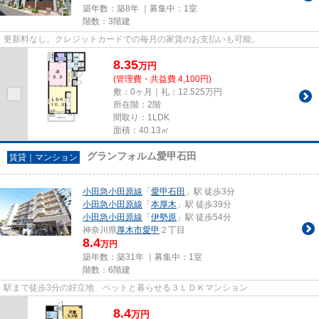
築年数：築8年 ｜募集中：
1室
階数：3階建
更新料なし。クレジットカードでの毎月の家賃のお支払いも可能。
8.35
万
円
(管理費・共益費 4,100円)
敷：0ヶ月｜礼：12.525万円
所在階：2階
間取り：1LDK
面積：40.13㎡
グランフォルム愛甲石田
賃貸｜マンション
小田急小田原線
「
愛甲石田
」駅 徒歩3分
小田急小田原線
「
本厚木
」駅 徒歩39分
小田急小田原線
「
伊勢原
」駅 徒歩54分
神奈川県
厚木市
愛甲
２丁目
8.4
万円
築年数：築31年 ｜募集中：
1室
階数：6階建
駅まで徒歩3分の好立地 ペットと暮らせる３ＬＤＫマンション
8.4
万
円