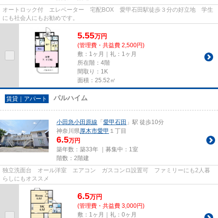
オートロック付 エレベーター 宅配BOX 愛甲石田駅徒歩３分の好立地 学生
にも社会人にもお勧めです。
5.55
万
円
(管理費・共益費 2,500円)
敷：1ヶ月｜礼：1ヶ月
所在階：4階
間取り：1K
面積：25.52㎡
パルハイム
賃貸｜アパート
小田急小田原線
「
愛甲石田
」駅 徒歩10分
神奈川県
厚木市
愛甲
１丁目
6.5
万円
築年数：築33年 ｜募集中：
1室
階数：2階建
独立洗面台 オール洋室 エアコン ガスコンロ設置可 ファミリーにも2人暮
らしにもオススメ
6.5
万
円
(管理費・共益費 3,000円)
敷：1ヶ月｜礼：0ヶ月