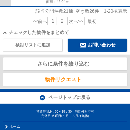
面積：45.04㎡
該当公開件数
21
棟 空き数
26
件
1-20
棟表示
1
2
<<前へ
次へ>>
最初
チェックした物件をまとめて
検討リストに追加
お問い合わせ
さらに条件を絞り込む
物件リクエスト
ページトップに戻る
営業時間:9：30～18：30 時間外対応可
定休日:水曜日(１月～３月は無休)
ホーム