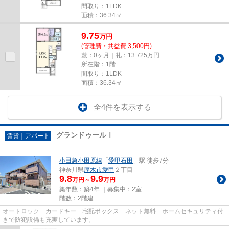
間取り：1LDK
面積：36.34㎡
9.75
万
円
(管理費・共益費 3,500円)
敷：0ヶ月｜礼：13.725万円
所在階：1階
間取り：1LDK
面積：36.34㎡
全4件を表示する
グランドゥールⅠ
賃貸｜アパート
小田急小田原線
「
愛甲石田
」駅 徒歩7分
神奈川県
厚木市
愛甲
２丁目
9.8
9.9
万円～
万円
築年数：築4年 ｜募集中：
2室
階数：2階建
オートロック カードキー 宅配ボックス ネット無料 ホームセキュリティ付
きで防犯設備も充実しています。