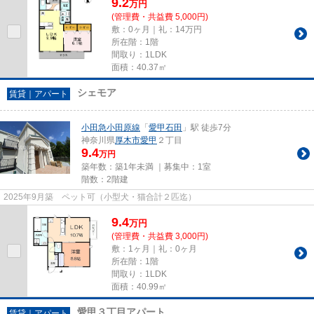
9.2
万
円
(管理費・共益費 5,000円)
敷：0ヶ月｜礼：14万円
所在階：1階
間取り：1LDK
面積：40.37㎡
シェモア
賃貸｜アパート
小田急小田原線
「
愛甲石田
」駅 徒歩7分
神奈川県
厚木市
愛甲
２丁目
9.4
万円
築年数：築1年未満 ｜募集中：
1室
階数：2階建
2025年9月築 ペット可（小型犬・猫合計２匹迄）
9.4
万
円
(管理費・共益費 3,000円)
敷：1ヶ月｜礼：0ヶ月
所在階：1階
間取り：1LDK
面積：40.99㎡
愛甲３丁目アパート
賃貸｜アパート