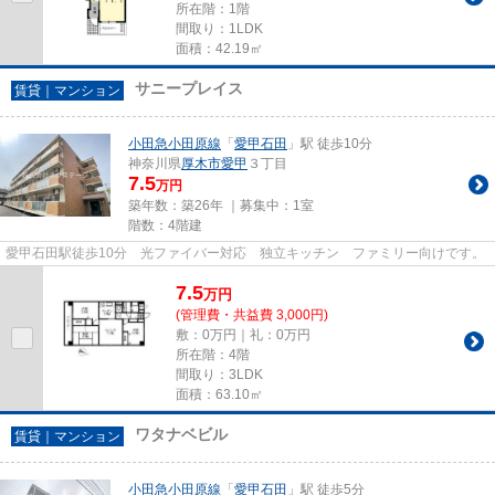
所在階：1階
間取り：1LDK
面積：42.19㎡
サニープレイス
賃貸｜マンション
小田急小田原線
「
愛甲石田
」駅 徒歩10分
神奈川県
厚木市
愛甲
３丁目
7.5
万円
築年数：築26年 ｜募集中：
1室
階数：4階建
愛甲石田駅徒歩10分 光ファイバー対応 独立キッチン ファミリー向けです。
7.5
万
円
(管理費・共益費 3,000円)
敷：0万円｜礼：0万円
所在階：4階
間取り：3LDK
面積：63.10㎡
ワタナベビル
賃貸｜マンション
小田急小田原線
「
愛甲石田
」駅 徒歩5分