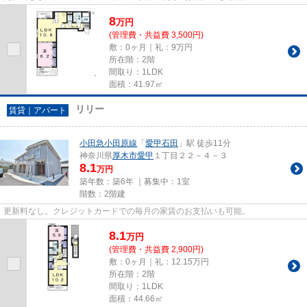
8
万
円
(管理費・共益費 3,500円)
敷：0ヶ月｜礼：9万円
所在階：2階
間取り：1LDK
面積：41.97㎡
リリー
賃貸｜アパート
小田急小田原線
「
愛甲石田
」駅 徒歩11分
神奈川県
厚木市
愛甲
１丁目２２－４－３
8.1
万円
築年数：築6年 ｜募集中：
1室
階数：2階建
更新料なし。クレジットカードでの毎月の家賃のお支払いも可能。
8.1
万
円
(管理費・共益費 2,900円)
敷：0ヶ月｜礼：12.15万円
所在階：2階
間取り：1LDK
面積：44.66㎡