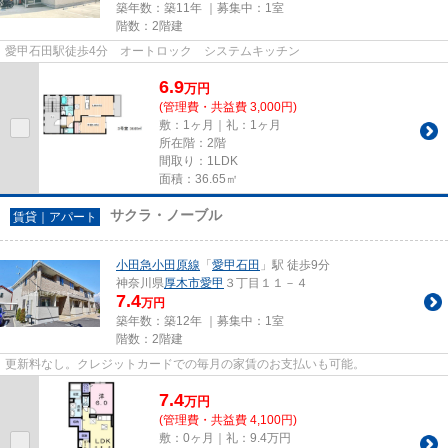
築年数：築11年 ｜募集中：
1室
階数：2階建
愛甲石田駅徒歩4分 オートロック システムキッチン
6.9
万
円
(管理費・共益費 3,000円)
敷：1ヶ月｜礼：1ヶ月
所在階：2階
間取り：1LDK
面積：36.65㎡
サクラ・ノーブル
賃貸｜アパート
小田急小田原線
「
愛甲石田
」駅 徒歩9分
神奈川県
厚木市
愛甲
３丁目１１－４
7.4
万円
築年数：築12年 ｜募集中：
1室
階数：2階建
更新料なし。クレジットカードでの毎月の家賃のお支払いも可能。
7.4
万
円
(管理費・共益費 4,100円)
敷：0ヶ月｜礼：9.4万円