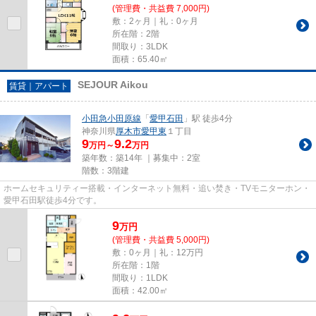
(管理費・共益費 7,000円)
敷：2ヶ月｜礼：0ヶ月
所在階：2階
間取り：3LDK
面積：65.40㎡
SEJOUR Aikou
賃貸｜アパート
小田急小田原線
「
愛甲石田
」駅 徒歩4分
神奈川県
厚木市
愛甲東
１丁目
9
9.2
万円～
万円
築年数：築14年 ｜募集中：
2室
階数：3階建
ホームセキュリティー搭載・インターネット無料・追い焚き・TVモニターホン・
愛甲石田駅徒歩4分です。
9
万
円
(管理費・共益費 5,000円)
敷：0ヶ月｜礼：12万円
所在階：1階
間取り：1LDK
面積：42.00㎡