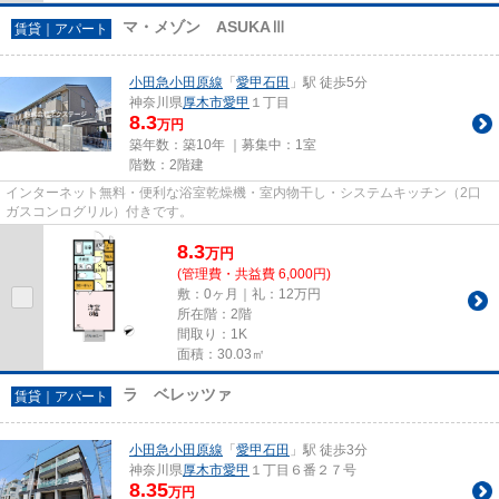
マ・メゾン ASUKAⅢ
賃貸｜アパート
小田急小田原線
「
愛甲石田
」駅 徒歩5分
神奈川県
厚木市
愛甲
１丁目
8.3
万円
築年数：築10年 ｜募集中：
1室
階数：2階建
インターネット無料・便利な浴室乾燥機・室内物干し・システムキッチン（2口
ガスコンログリル）付きです。
8.3
万
円
(管理費・共益費 6,000円)
敷：0ヶ月｜礼：12万円
所在階：2階
間取り：1K
面積：30.03㎡
ラ ベレッツァ
賃貸｜アパート
小田急小田原線
「
愛甲石田
」駅 徒歩3分
神奈川県
厚木市
愛甲
１丁目６番２７号
8.35
万円