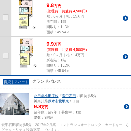
9.8
万
円
(管理費・共益費 4,500円)
敷：0ヶ月｜礼：15万円
所在階：1階
間取り：1LDK
面積：45.54㎡
9.9
万
円
(管理費・共益費 4,500円)
敷：0ヶ月｜礼：14万円
所在階：1階
間取り：1LDK
面積：45.84㎡
グランドパレス
賃貸｜アパート
小田急小田原線
「
愛甲石田
」駅 徒歩5分
神奈川県
厚木市
愛甲東
１丁目
9.8
万円
築年数：築9年 ｜募集中：
1室
階数：3階建
愛甲石田駅徒歩5分 2017年2月築 エントランスオートロック カードキー な
どセキュリティ設備充実しています。