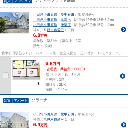
シティーフラット服部
賃貸｜マンション
小田急小田原線
「
愛甲石田
」駅 徒歩9分
小田急小田原線
「
本厚木
」駅 徒歩46分車12分 3.5km
小田急小田原線
「
伊勢原
」駅 徒歩59分車15分 4.4km
神奈川県
厚木市
愛甲
１丁目
6.8
万円
築年数：築31年 ｜募集中：
1室
階数：3階建
愛甲石田駅徒歩８分・バストイレ別・独立洗面台・追い焚き・TVモニターホン
6.8
万
円
(管理費・共益費 5,000円)
敷：0ヶ月｜礼：1ヶ月
所在階：2階
間取り：2DK
面積：49.40㎡
ソラーナ
賃貸｜アパート
小田急小田原線
「
愛甲石田
」駅 徒歩4分
神奈川県
厚木市
愛甲
２丁目
6.9
万円