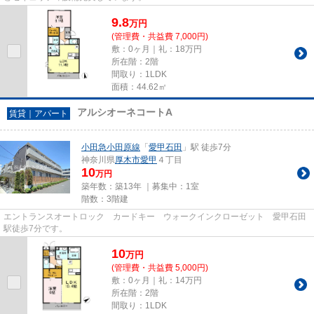
9.8
万
円
(管理費・共益費 7,000円)
敷：0ヶ月｜礼：18万円
所在階：2階
間取り：1LDK
面積：44.62㎡
アルシオーネコートA
賃貸｜アパート
小田急小田原線
「
愛甲石田
」駅 徒歩7分
神奈川県
厚木市
愛甲
４丁目
10
万円
築年数：築13年 ｜募集中：
1室
階数：3階建
エントランスオートロック カードキー ウォークインクローゼット 愛甲石田
駅徒歩7分です。
10
万
円
(管理費・共益費 5,000円)
敷：0ヶ月｜礼：14万円
所在階：2階
間取り：1LDK