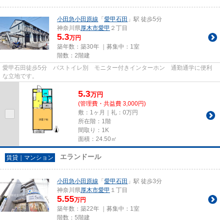
小田急小田原線
「
愛甲石田
」駅 徒歩5分
神奈川県
厚木市
愛甲
２丁目
5.3
万円
築年数：築30年 ｜募集中：
1室
階数：2階建
愛甲石田徒歩5分 バストイレ別 モニター付きインターホン 通勤通学に便利
な立地です。
5.3
万
円
(管理費・共益費 3,000円)
敷：1ヶ月｜礼：0万円
所在階：1階
間取り：1K
面積：24.50㎡
エランドール
賃貸｜マンション
小田急小田原線
「
愛甲石田
」駅 徒歩3分
神奈川県
厚木市
愛甲
１丁目
5.55
万円
築年数：築22年 ｜募集中：
1室
階数：5階建