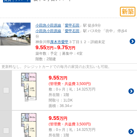
小田急小田原線
「
愛甲石田
」駅 徒歩9分
小田急小田原線
「
愛甲石田
」駅 バス6分 「坊中」 停歩4
分
神奈川県
厚木市
愛甲
３丁目１２－詳細未定
9.55
9.75
万円～
万円
築年数：予定 ｜募集中：
4室
階数：2階建
更新料なし。クレジットカードでの毎月の家賃のお支払いも可能。
9.55
万
円
(管理費・共益費 3,500円)
敷：0ヶ月｜礼：14.325万円
所在階：1階
間取り：1LDK
面積：36.34㎡
9.55
万
円
(管理費・共益費 3,500円)
敷：0ヶ月｜礼：14.325万円
所在階：1階