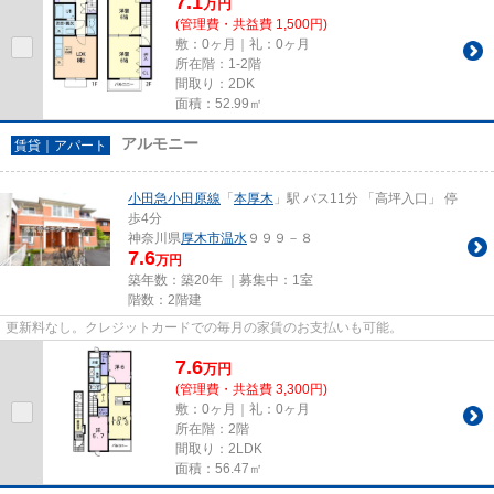
7.1
万
円
(管理費・共益費 1,500円)
敷：0ヶ月｜礼：0ヶ月
所在階：1-2階
間取り：2DK
面積：52.99㎡
アルモニー
賃貸｜アパート
小田急小田原線
「
本厚木
」駅 バス11分 「高坪入口」 停
歩4分
神奈川県
厚木市
温水
９９９－８
7.6
万円
築年数：築20年 ｜募集中：
1室
階数：2階建
更新料なし。クレジットカードでの毎月の家賃のお支払いも可能。
7.6
万
円
(管理費・共益費 3,300円)
敷：0ヶ月｜礼：0ヶ月
所在階：2階
間取り：2LDK
面積：56.47㎡