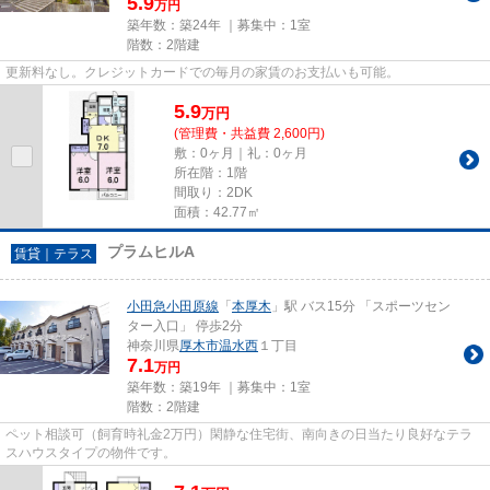
5.9
万円
築年数：築24年 ｜募集中：
1室
階数：2階建
更新料なし。クレジットカードでの毎月の家賃のお支払いも可能。
5.9
万
円
(管理費・共益費 2,600円)
敷：0ヶ月｜礼：0ヶ月
所在階：1階
間取り：2DK
面積：42.77㎡
プラムヒルA
賃貸｜テラス
小田急小田原線
「
本厚木
」駅 バス15分 「スポーツセン
ター入口」 停歩2分
神奈川県
厚木市
温水西
１丁目
7.1
万円
築年数：築19年 ｜募集中：
1室
階数：2階建
ペット相談可（飼育時礼金2万円）閑静な住宅街、南向きの日当たり良好なテラ
スハウスタイプの物件です。