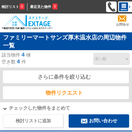
0
0
検討リスト
最近見た物件
お問合せ
ファミリーマートサンズ厚木温水店の周辺物件
一覧
4
該当物件
棟
4
空き数
件
さらに条件を絞り込む
物件リクエスト
チェックした物件をまとめて
検討リストに追加
お問い合わせ