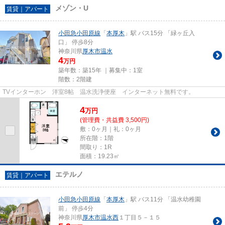
メゾン・U
賃貸｜アパート
小田急小田原線
「
本厚木
」駅 バス15分 「緑ヶ丘入
口」 停歩8分
神奈川県
厚木市
温水
4
万円
築年数：築15年 ｜募集中：
1室
階数：2階建
TVインターホン 洋室8帖 温水洗浄便座 インターネット無料です。
4
万
円
(管理費・共益費 3,500円)
敷：0ヶ月｜礼：0ヶ月
所在階：1階
間取り：1R
面積：19.23㎡
エテルノ
賃貸｜アパート
小田急小田原線
「
本厚木
」駅 バス11分 「温水幼稚園
前」 停歩4分
神奈川県
厚木市
温水西
１丁目５－１５