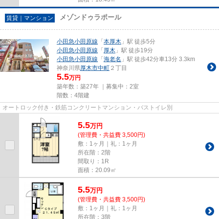
メゾンドゥラポール
賃貸｜マンション
小田急小田原線
「
本厚木
」駅 徒歩5分
小田急小田原線
「
厚木
」駅 徒歩19分
小田急小田原線
「
海老名
」駅 徒歩42分車13分 3.3km
神奈川県
厚木市
中町
２丁目
5.5
万円
築年数：築27年 ｜募集中：
2室
階数：4階建
オートロック付き・鉄筋コンクリートマンション・バストイレ別
5.5
万
円
(管理費・共益費 3,500円)
敷：1ヶ月｜礼：1ヶ月
所在階：2階
間取り：1R
面積：20.09㎡
5.5
万
円
(管理費・共益費 3,500円)
敷：1ヶ月｜礼：1ヶ月
所在階：3階