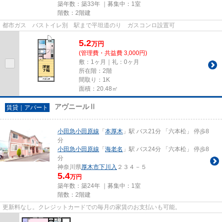
築年数：築33年 ｜募集中：
1室
階数：2階建
都市ガス バストイレ別 駅まで平坦道のり ガスコンロ設置可
5.2
万
円
(管理費・共益費 3,000円)
敷：1ヶ月｜礼：0ヶ月
所在階：2階
間取り：1K
面積：20.48㎡
アヴニールⅡ
賃貸｜アパート
小田急小田原線
「
本厚木
」駅 バス21分 「六本松」 停歩8
分
小田急小田原線
「
海老名
」駅 バス24分 「六本松」 停歩8
分
神奈川県
厚木市
下川入
２３４－５
5.4
万円
築年数：築24年 ｜募集中：
1室
階数：2階建
更新料なし。クレジットカードでの毎月の家賃のお支払いも可能。