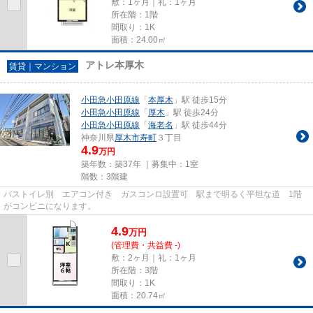
敷：1ヶ月｜礼：1ヶ月
所在階：1階
間取り：1K
面積：24.00㎡
アトレ本厚木
賃貸｜マンション
小田急小田原線
「
本厚木
」駅 徒歩15分
小田急小田原線
「
厚木
」駅 徒歩24分
小田急小田原線
「
海老名
」駅 徒歩44分
神奈川県
厚木市
寿町
３丁目
4.9
万円
築年数：築37年 ｜募集中：
1室
階数：3階建
バストイレ別 エアコン付き ガスコンロ設置可 駅まで明るく平坦な道 1階
がコンビニになります。
4.9
万
円
(管理費・共益費 -)
敷：2ヶ月｜礼：1ヶ月
所在階：3階
間取り：1K
面積：20.74㎡