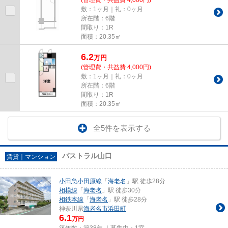
敷：1ヶ月｜礼：0ヶ月
所在階：6階
間取り：1R
面積：20.35㎡
6.2
万
円
(管理費・共益費 4,000円)
敷：1ヶ月｜礼：0ヶ月
所在階：6階
間取り：1R
面積：20.35㎡
全5件を表示する
パストラル山口
賃貸｜マンション
小田急小田原線
「
海老名
」駅 徒歩28分
相模線
「
海老名
」駅 徒歩30分
相鉄本線
「
海老名
」駅 徒歩28分
神奈川県
海老名市
浜田町
6.1
万円
築年数：築38年 ｜募集中：
1室