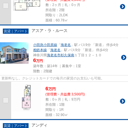
敷：2ヶ月｜礼：0ヶ月
所在階：2階
間取り：2LDK
面積：60.78㎡
アスア・ラ・ルース
賃貸｜アパート
小田急小田原線
「
海老名
」駅 バス9分 「新道」 停歩4分
相鉄本線
「
海老名
」駅 バス9分 「新道」 停歩4分
神奈川県
海老名市
杉久保南
１丁目１２－１０
6
万円
築年数：築14年 ｜募集中：
1室
階数：2階建
更新料なし。クレジットカードでの毎月の家賃のお支払いも可能。
6
万
円
(管理費・共益費 3,500円)
敷：0ヶ月｜礼：9万円
所在階：1階
間取り：1R
面積：32.90㎡
アンディ
賃貸｜アパート