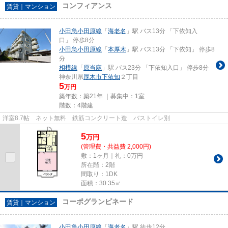
コンフィアンス
賃貸｜マンション
小田急小田原線
「
海老名
」駅 バス13分 「下依知入
口」 停歩8分
小田急小田原線
「
本厚木
」駅 バス13分 「下依知」 停歩8
分
相模線
「
原当麻
」駅 バス23分 「下依知入口」 停歩8分
神奈川県
厚木市
下依知
２丁目
5
万円
築年数：築21年 ｜募集中：
1室
階数：4階建
洋室8.7帖 ネット無料 鉄筋コンクリート造 バストイレ別
5
万
円
(管理費・共益費 2,000円)
敷：1ヶ月｜礼：0万円
所在階：2階
間取り：1DK
面積：30.35㎡
コーポグランピネード
賃貸｜マンション
小田急小田原線
「
海老名
」駅 徒歩12分