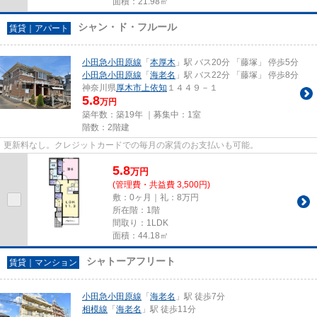
面積：21.98㎡
シャン・ド・フルール
賃貸｜アパート
小田急小田原線
「
本厚木
」駅 バス20分 「藤塚」 停歩5分
小田急小田原線
「
海老名
」駅 バス22分 「藤塚」 停歩8分
神奈川県
厚木市
上依知
１４４９－１
5.8
万円
築年数：築19年 ｜募集中：
1室
階数：2階建
更新料なし。クレジットカードでの毎月の家賃のお支払いも可能。
5.8
万
円
(管理費・共益費 3,500円)
敷：0ヶ月｜礼：8万円
所在階：1階
間取り：1LDK
面積：44.18㎡
シャトーアフリート
賃貸｜マンション
小田急小田原線
「
海老名
」駅 徒歩7分
相模線
「
海老名
」駅 徒歩11分