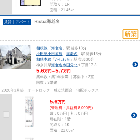
間取り：1R
面積：21.45㎡
Ristia海老名
賃貸｜アパート
相模線
「
海老名
」駅 徒歩13分
小田急小田原線
「
海老名
」駅 徒歩13分
相鉄本線
「
かしわ台
」駅 徒歩30分
神奈川県
海老名市
国分北
１丁目17-3
5.6
5.7
万円～
万円
築年数：築1年未満 ｜募集中：
2室
階数：3階建
2026年3月築 オートロック 独立洗面台 宅配ボックス
5.6
万
円
(管理費・共益費 8,000円)
敷：0万円｜礼：0万円
所在階：1階
間取り：1K
面積：22.05㎡