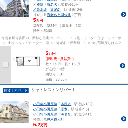
相模線
「
海老名
」駅 徒歩15分
相鉄本線
「
海老名
」駅 徒歩12分
神奈川県
海老名市
国分北
２丁目
5
万円
築年数：築34年 ｜募集中：
1室
階数：5階建
海老名駅徒歩圏内、閑静な住宅街、バス・トイレ別、モニター付きインターホ
ン、IHクッキングヒーター。厚木・海老名・伊勢原エリアのお部屋探しはネクス
テージにおまかせください。
5
万
円
(管理費・共益費 -)
敷：1ヶ月｜礼：1ヶ月
所在階：3階
間取り：1R
面積：23.00㎡
シャトレストンリバーⅠ
賃貸｜アパート
小田急小田原線
「
本厚木
」駅 徒歩13分
小田急小田原線
「
厚木
」駅 徒歩21分
小田急小田原線
「
海老名
」駅 徒歩41分
神奈川県
厚木市
元町
5.2
万円