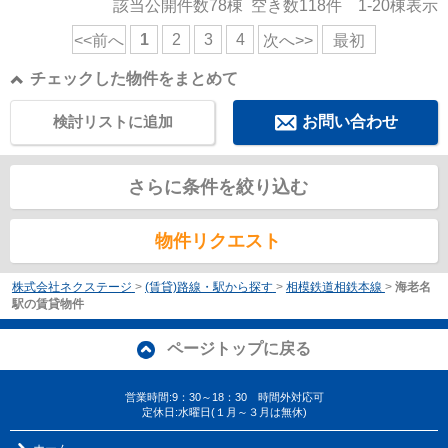
該当公開件数
78
棟 空き数
118
件
1-20
棟表示
1
2
3
4
<<前へ
次へ>>
最初
チェックした物件をまとめて
検討リストに追加
お問い合わせ
さらに条件を絞り込む
物件リクエスト
株式会社ネクステージ
>
(賃貸)路線・駅から探す
>
相模鉄道相鉄本線
>
海老名
駅の賃貸物件
ページトップに戻る
営業時間:9：30～18：30 時間外対応可
定休日:水曜日(１月～３月は無休)