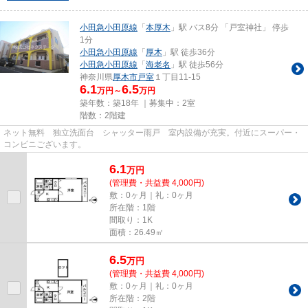
小田急小田原線
「
本厚木
」駅 バス8分 「戸室神社」 停歩
1分
小田急小田原線
「
厚木
」駅 徒歩36分
小田急小田原線
「
海老名
」駅 徒歩56分
神奈川県
厚木市
戸室
１丁目11-15
6.1
6.5
万円～
万円
築年数：築18年 ｜募集中：
2室
階数：2階建
ネット無料 独立洗面台 シャッター雨戸 室内設備が充実。付近にスーパー・
コンビニございます。
6.1
万
円
(管理費・共益費 4,000円)
敷：0ヶ月｜礼：0ヶ月
所在階：1階
間取り：1K
面積：26.49㎡
6.5
万
円
(管理費・共益費 4,000円)
敷：0ヶ月｜礼：0ヶ月
所在階：2階