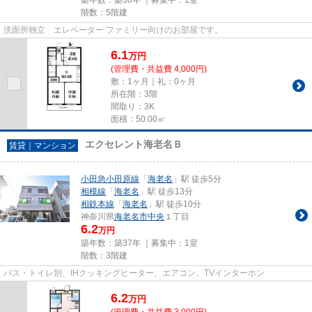
階数：5階建
洗面所独立 エレベーター ファミリー向けのお部屋です。
6.1
万
円
(管理費・共益費 4,000円)
敷：1ヶ月｜礼：0ヶ月
所在階：3階
間取り：3K
面積：50.00㎡
エクセレント海老名Ｂ
賃貸｜マンション
小田急小田原線
「
海老名
」駅 徒歩5分
相模線
「
海老名
」駅 徒歩13分
相鉄本線
「
海老名
」駅 徒歩10分
神奈川県
海老名市
中央
１丁目
6.2
万円
築年数：築37年 ｜募集中：
1室
階数：3階建
バス・トイレ別、IHクッキングヒーター、エアコン、TVインターホン
6.2
万
円
(管理費・共益費 3,000円)