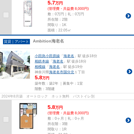
5.7
万
円
(管理費・共益費 8,000円)
敷：0万円｜礼：0万円
所在階：2階
間取り：1K
面積：22.05㎡
Ambition海老名
賃貸｜アパート
小田急小田原線
「
海老名
」駅 徒歩18分
相鉄本線
「
海老名
」駅 徒歩18分
相模線
「
海老名
」駅 徒歩19分
神奈川県
海老名市
国分北
１丁目
5.8
万円
築年数：築2年 ｜募集中：
1室
階数：3階建
2024年8月築 オートロック ネット無料 バストイレ別
5.8
万
円
(管理費・共益費 8,000円)
敷：0ヶ月｜礼：0ヶ月
所在階：3階
間取り：1R