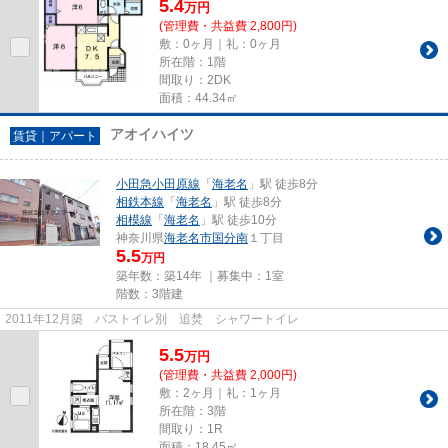
5.4
万
円
(管理費・共益費 2,800円)
敷：0ヶ月｜礼：0ヶ月
所在階：1階
間取り：2DK
面積：44.34㎡
アオイハイツ
賃貸｜アパート
小田急小田原線
「
海老名
」駅 徒歩8分
相鉄本線
「
海老名
」駅 徒歩8分
相模線
「
海老名
」駅 徒歩10分
神奈川県
海老名市
国分南
１丁目
5.5
万円
築年数：築14年 ｜募集中：
1室
階数：3階建
2011年12月築 バストイレ別 追焚 シャワートイレ
5.5
万
円
(管理費・共益費 2,000円)
敷：2ヶ月｜礼：1ヶ月
所在階：3階
間取り：1R
面積：18.45㎡