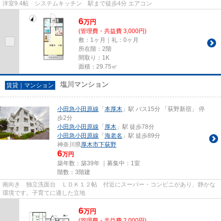
洋室9.4帖 システムキッチン 駅まで徒歩4分 エアコン
6
万
円
(管理費・共益費 3,000円)
敷：1ヶ月｜礼：0ヶ月
所在階：2階
間取り：1K
面積：29.75㎡
塩川マンション
賃貸｜マンション
小田急小田原線
「
本厚木
」駅 バス15分 「荻野新宿」 停
歩2分
小田急小田原線
「
厚木
」駅 徒歩78分
小田急小田原線
「
海老名
」駅 徒歩89分
神奈川県
厚木市
下荻野
6
万円
築年数：築39年 ｜募集中：
1室
階数：3階建
南向き 独立洗面台 ＬＤＫ１２帖 付近にスーパー・コンビニがあり、静かな
環境です。子育てに適した立地
6
万
円
(管理費・共益費 2,000円)