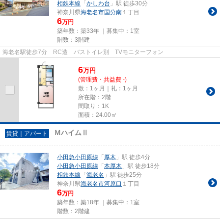
相鉄本線
「
かしわ台
」駅 徒歩30分
神奈川県
海老名市
国分南
１丁目
6
万円
築年数：築33年 ｜募集中：
1室
階数：3階建
海老名駅徒歩7分 RC造 バストイレ別 TVモニターフォン
6
万
円
(管理費・共益費 -)
敷：1ヶ月｜礼：1ヶ月
所在階：2階
間取り：1K
面積：24.00㎡
ＭハイムⅡ
賃貸｜アパート
小田急小田原線
「
厚木
」駅 徒歩4分
小田急小田原線
「
本厚木
」駅 徒歩18分
相鉄本線
「
海老名
」駅 徒歩25分
神奈川県
海老名市
河原口
１丁目
6
万円
築年数：築18年 ｜募集中：
1室
階数：2階建