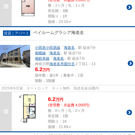
敷：1ヶ月｜礼：1ヶ月
所在階：3階
間取り：1R
面積：23.10㎡
ベイルームグラシア海老名
賃貸｜アパート
小田急小田原線
「
海老名
」駅 徒歩7分
相模線
「
海老名
」駅 徒歩7分
相鉄本線
「
海老名
」駅 徒歩7分
神奈川県
海老名市
国分北
２丁目1－13
6.2
万円
築年数：築1年 ｜募集中：
1室
階数：3階建
2025年6月築 オートロック ネット無料 海老名徒歩圏内
6.2
万
円
(管理費・共益費 4,000円)
敷：0ヶ月｜礼：0ヶ月
所在階：1階
間取り：1K
面積：21.89㎡