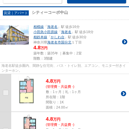
シティーコーポ中山
賃貸｜アパート
相模線
「
海老名
」駅 徒歩16分
小田急小田原線
「
海老名
」駅 徒歩18分
相鉄本線
「
かしわ台
」駅 徒歩30分
神奈川県
海老名市
国分北
１丁目
4.8
万円
築年数：築35年 ｜募集中：
2室
階数：3階建
海老名駅徒歩圏内、閑静な住宅街、バス・トイレ別、エアコン、モニター付きイ
ンターホン。
4.8
万
円
(管理費・共益費 -)
敷：1ヶ月｜礼：1ヶ月
所在階：1階
間取り：1K
面積：24.00㎡
4.8
万
円
(管理費・共益費 -)