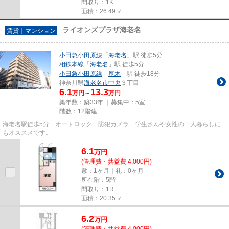
間取り：1K
面積：26.49㎡
ライオンズプラザ海老名
賃貸｜マンション
小田急小田原線
「
海老名
」駅 徒歩5分
相鉄本線
「
海老名
」駅 徒歩5分
小田急小田原線
「
厚木
」駅 徒歩18分
神奈川県
海老名市
中央
３丁目
6.1
13.3
万円～
万円
築年数：築33年 ｜募集中：
5室
階数：12階建
海老名駅徒歩5分 オートロック 防犯カメラ 学生さんや女性の一人暮らしに
もオススメです。
6.1
万
円
(管理費・共益費 4,000円)
敷：1ヶ月｜礼：0ヶ月
所在階：5階
間取り：1R
面積：20.35㎡
6.2
万
円
(管理費・共益費 4,000円)