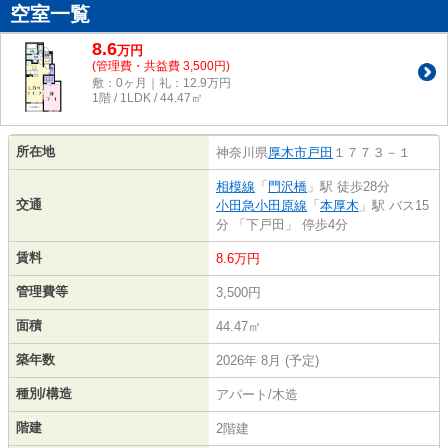
空室一覧
8.6
万
円
(管理費・共益費 3,500円)
敷：0ヶ月｜礼：12.9万円
1階 / 1LDK / 44.47㎡
所在地
神奈川県
厚木市
戸田
１７７３－１
相模線
「
門沢橋
」駅 徒歩28分
交通
小田急小田原線
「
本厚木
」駅 バス15
分 「下戸田」 停歩4分
賃料
8.6万円
管理費等
3,500円
面積
44.47㎡
築年数
2026年 8月 (予定)
種別/構造
アパート/木造
階建
2階建