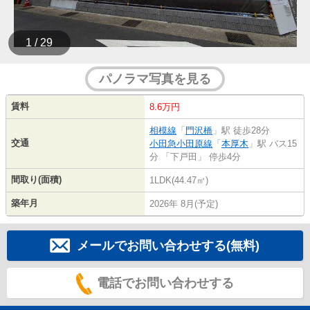
1 / 29
パノラマ写真を見る
賃料
8.6万円
相模線
「
門沢橋
」駅 徒歩28分
交通
小田急小田原線
「
本厚木
」駅 バス15
分 「下戸田」 停歩4分
間取り(面積)
1LDK(44.47㎡)
築年月
2026年 8月(予定)
メールでお問い合わせする(無料)
電話でお問い合わせする