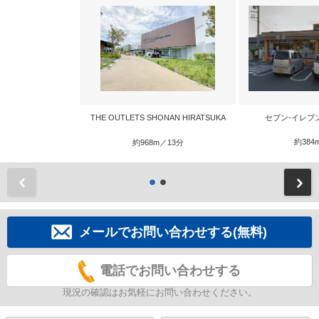
THE OUTLETS SHONAN HIRATSUKA
セブン-イレブ
約384
約968m／13分
前
メールでお問い合わせする(無料)
電話でお問い合わせする
現況の確認はお気軽にお問い合わせください。