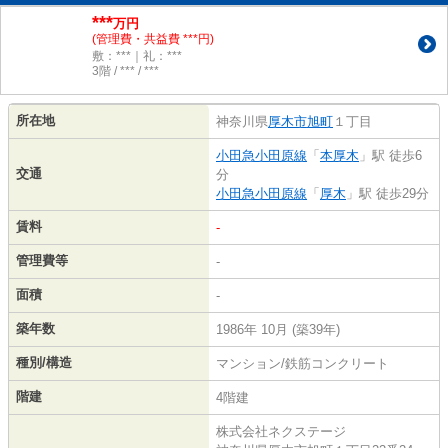
***
万円
(管理費・共益費 ***円)
敷：***｜礼：***
3階 / *** / ***
所在地
神奈川県
厚木市
旭町
１丁目
小田急小田原線
「
本厚木
」駅 徒歩6
交通
分
小田急小田原線
「
厚木
」駅 徒歩29分
賃料
-
管理費等
-
面積
-
築年数
1986年 10月 (築39年)
種別/構造
マンション/鉄筋コンクリート
階建
4階建
株式会社ネクステージ