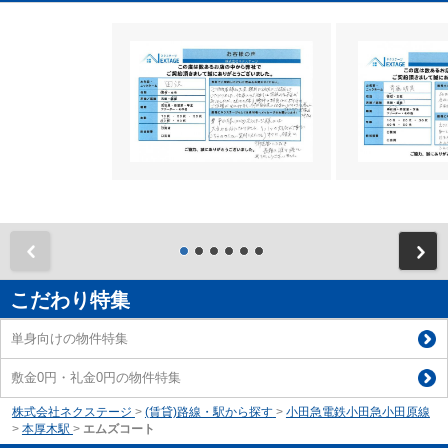
前
こだわり特集
単身向けの物件特集
敷金0円・礼金0円の物件特集
株式会社ネクステージ
>
(賃貸)路線・駅から探す
>
小田急電鉄小田急小田原線
>
本厚木駅
>
エムズコート