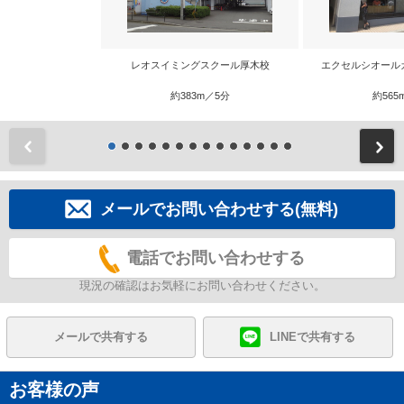
レオスイミングスクール厚木校
エクセルシオール
約383m／5分
約565
前
メールでお問い合わせする(無料)
電話でお問い合わせする
現況の確認はお気軽にお問い合わせください。
メールで共有する
LINEで共有する
お客様の声