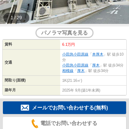
1 / 29
パノラマ写真を見る
賃料
6.1万円
小田急小田原線
「
本厚木
」駅 徒歩10
分
交通
小田急小田原線
「
厚木
」駅 徒歩34分
相模線
「
厚木
」駅 徒歩34分
間取り(面積)
1K(21.16㎡)
築年月
2025年 9月(築1年未満)
メールでお問い合わせする(無料)
電話でお問い合わせする