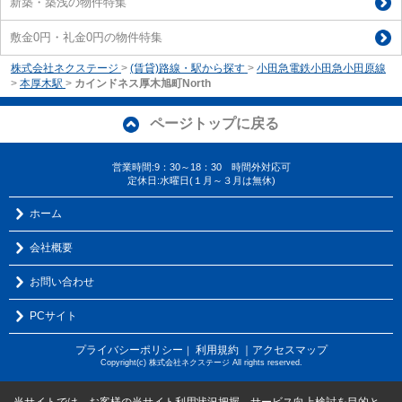
新築・築浅の物件特集
敷金0円・礼金0円の物件特集
株式会社ネクステージ
>
(賃貸)路線・駅から探す
>
小田急電鉄小田急小田原線
>
本厚木駅
>
カインドネス厚木旭町North
ページトップに戻る
営業時間:9：30～18：30 時間外対応可
定休日:水曜日(１月～３月は無休)
ホーム
会社概要
お問い合わせ
PCサイト
プライバシーポリシー
利用規約
｜アクセスマップ
｜
Copyright(c) 株式会社ネクステージ All rights reserved.