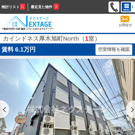
0
0
検討リスト
最近見た物件
お問合せ
カインドネス厚木旭町North（
1
室）
賃料
6.1万円
空室情報を確認