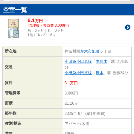
空室一覧
6.1
万
円
(管理費・共益費 3,000円)
敷：0ヶ月｜礼：0ヶ月
1階 / 1K / 21.16㎡
所在地
神奈川県
厚木市
旭町
５丁目
小田急小田原線
「
本厚木
」駅 徒歩10
交通
分
小田急小田原線
「
厚木
」駅 徒歩34分
賃料
6.1万円
管理費等
3,000円
面積
21.16㎡
築年数
2025年 9月 (築1年未満)
種別/構造
アパート/木造
階建
3階建