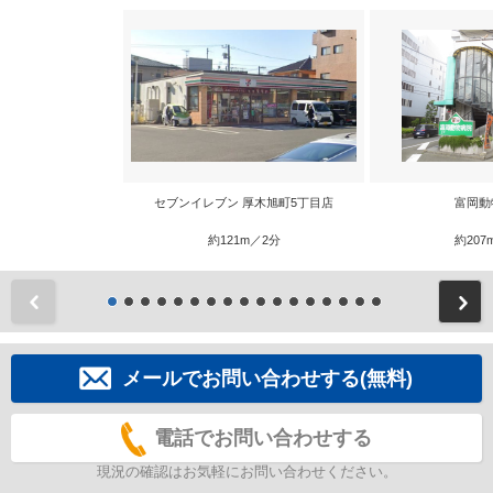
セブンイレブン 厚木旭町5丁目店
富岡動
約121m／2分
約207
前
メールでお問い合わせする(無料)
電話でお問い合わせする
現況の確認はお気軽にお問い合わせください。