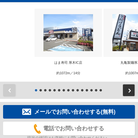
はま寿司 厚木IC店
丸亀製麺厚
約1072m／14分
約1007
前
メールでお問い合わせする(無料)
電話でお問い合わせする
現況の確認はお気軽にお問い合わせください。