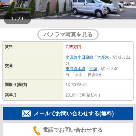
1 / 29
パノラマ写真を見る
賃料
7.35万円
小田急小田原線
「
本厚木
」駅 徒歩21
分
交通
東海道本線
「
平塚
」駅 バス40
分 「岡田」 停歩6分
間取り(面積)
1K(30.96㎡)
築年月
2010年 3月(築16年)
メールでお問い合わせする(無料)
電話でお問い合わせする