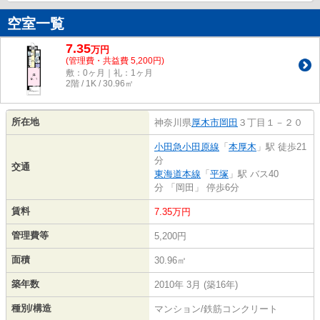
空室一覧
7.35
万
円
(管理費・共益費 5,200円)
敷：0ヶ月｜礼：1ヶ月
2階 / 1K / 30.96㎡
所在地
神奈川県
厚木市
岡田
３丁目１－２０
小田急小田原線
「
本厚木
」駅 徒歩21
分
交通
東海道本線
「
平塚
」駅 バス40
分 「岡田」 停歩6分
賃料
7.35万円
管理費等
5,200円
面積
30.96㎡
築年数
2010年 3月 (築16年)
種別/構造
マンション/鉄筋コンクリート