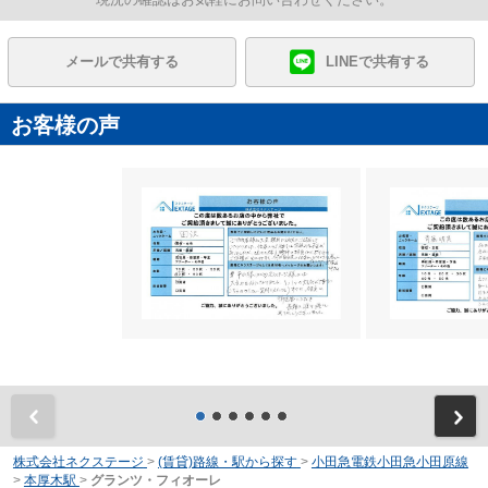
メールで共有する
LINEで共有する
お客様の声
前
株式会社ネクステージ
>
(賃貸)路線・駅から探す
>
小田急電鉄小田急小田原線
>
本厚木駅
>
グランツ・フィオーレ