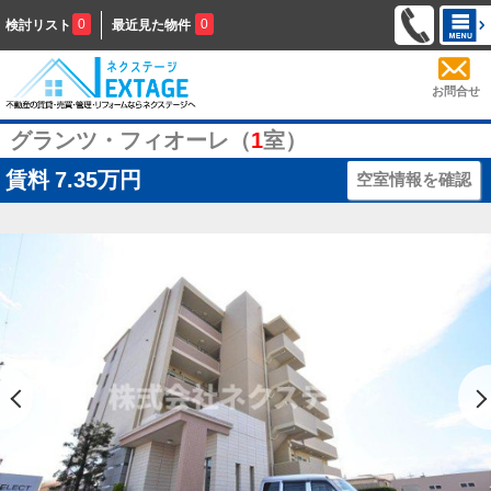
0
0
検討リスト
最近見た物件
お問合せ
グランツ・フィオーレ（
1
室）
賃料
7.35万円
空室情報を確認