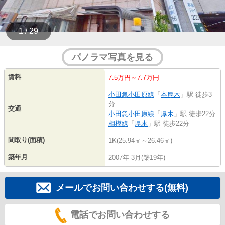
1 / 29
パノラマ写真を見る
賃料
7.5万円～7.7万円
小田急小田原線
「
本厚木
」駅 徒歩3
分
交通
小田急小田原線
「
厚木
」駅 徒歩22分
相模線
「
厚木
」駅 徒歩22分
間取り(面積)
1K(25.94㎡～26.46㎡)
築年月
2007年 3月(築19年)
メールでお問い合わせする(無料)
電話でお問い合わせする