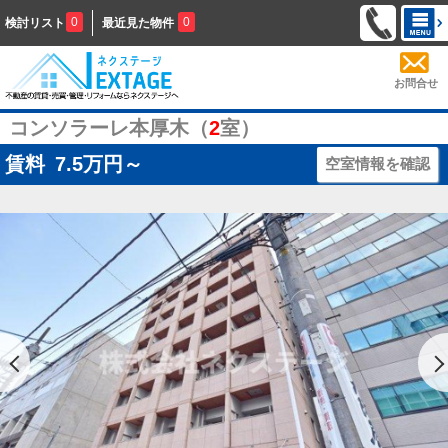
0
0
検討リスト
最近見た物件
お問合せ
コンソラーレ本厚木（
2
室）
賃料
7.5
万円～
空室情報を確認