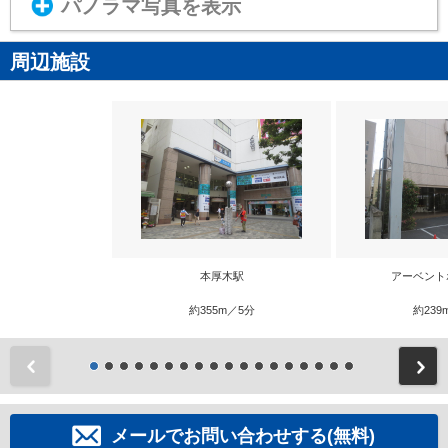
パノラマ写真を表示
周辺施設
本厚木駅
アーベント
約355m／5分
約239
前
メールでお問い合わせする(無料)