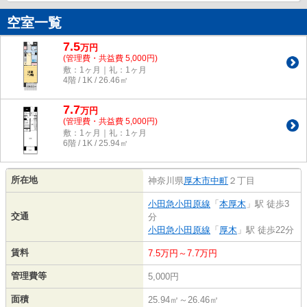
空室一覧
7.5
万
円
(管理費・共益費 5,000円)
敷：1ヶ月｜礼：1ヶ月
4階 / 1K / 26.46㎡
7.7
万
円
(管理費・共益費 5,000円)
敷：1ヶ月｜礼：1ヶ月
6階 / 1K / 25.94㎡
所在地
神奈川県
厚木市
中町
２丁目
小田急小田原線
「
本厚木
」駅 徒歩3
交通
分
小田急小田原線
「
厚木
」駅 徒歩22分
賃料
7.5万円～7.7万円
管理費等
5,000円
面積
25.94㎡～26.46㎡