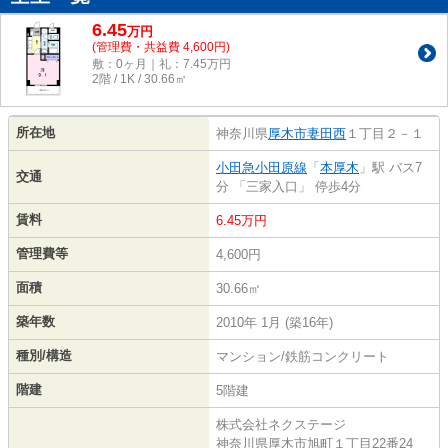
6.45
万
円
(管理費・共益費 4,600円)
敷：0ヶ月｜礼：7.45万円
2階 / 1K / 30.66㎡
所在地
神奈川県
厚木市
妻田西
１丁目２－１
小田急小田原線
「
本厚木
」駅 バス7
交通
分 「三家入口」 停歩4分
賃料
6.45万円
管理費等
4,600円
面積
30.66㎡
築年数
2010年 1月 (築16年)
種別/構造
マンション/鉄筋コンクリート
階建
5階建
株式会社ネクステージ
神奈川県厚木市旭町１丁目22番24