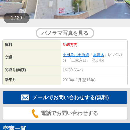
1 / 29
パノラマ写真を見る
賃料
6.45万円
小田急小田原線
「
本厚木
」駅 バス7
交通
分 「三家入口」 停歩4分
間取り(面積)
1K(30.66㎡)
築年月
2010年 1月(築16年)
メールでお問い合わせする(無料)
電話でお問い合わせする
空室一覧