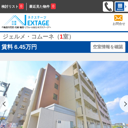
0
0
検討リスト
最近見た物件
お問合せ
ジェルメ・コムーネ（
1
室）
賃料
6.45万円
空室情報を確認