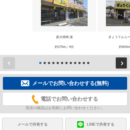
炭火焼肉 波
ぎょうてんらー
約276m／4分
約843
前
メールでお問い合わせする(無料)
電話でお問い合わせする
現況の確認はお気軽にお問い合わせください。
メールで共有する
LINEで共有する