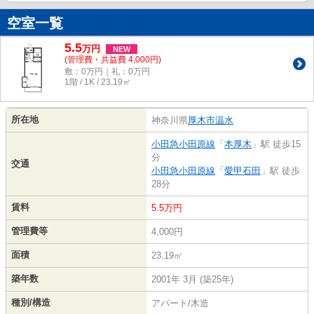
空室一覧
5.5
万
円
NEW
(管理費・共益費 4,000円)
敷：0万円｜礼：0万円
1階 / 1K / 23.19㎡
所在地
神奈川県
厚木市
温水
小田急小田原線
「
本厚木
」駅 徒歩15
分
交通
小田急小田原線
「
愛甲石田
」駅 徒歩
28分
賃料
5.5万円
管理費等
4,000円
面積
23.19㎡
築年数
2001年 3月 (築25年)
種別/構造
アパート/木造