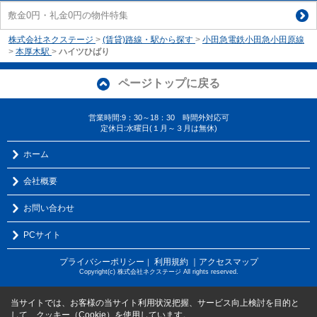
敷金0円・礼金0円の物件特集
株式会社ネクステージ
>
(賃貸)路線・駅から探す
>
小田急電鉄小田急小田原線
>
本厚木駅
>
ハイツひばり
ページトップに戻る
営業時間:9：30～18：30 時間外対応可
定休日:水曜日(１月～３月は無休)
ホーム
会社概要
お問い合わせ
PCサイト
プライバシーポリシー
利用規約
｜アクセスマップ
｜
Copyright(c) 株式会社ネクステージ All rights reserved.
当サイトでは、お客様の当サイト利用状況把握、サービス向上検討を目的と
して、クッキー（Cookie）を使用しています。