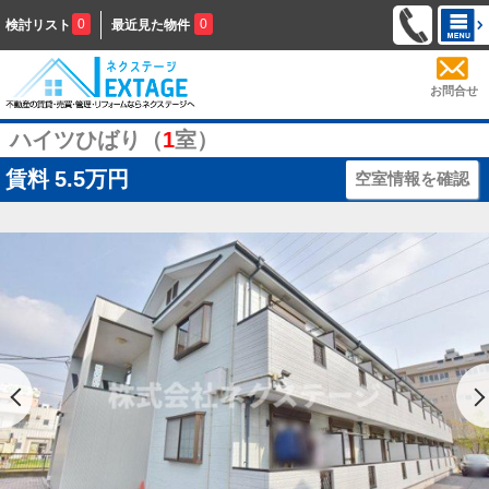
0
0
検討リスト
最近見た物件
お問合せ
ハイツひばり（
1
室）
賃料
5.5万円
空室情報を確認