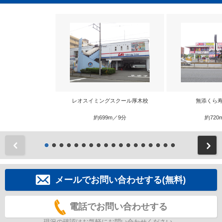
レオスイミングスクール厚木校
無添くら寿
約699m／9分
約720
前
メールでお問い合わせする(無料)
電話でお問い合わせする
現況の確認はお気軽にお問い合わせください。