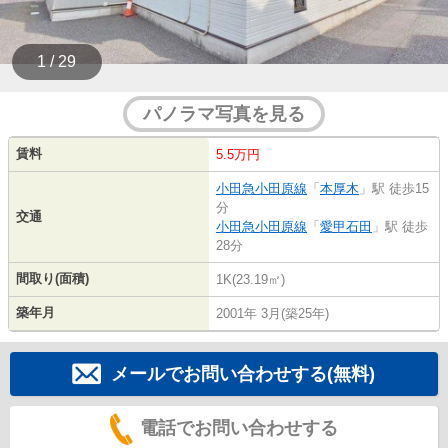
1 / 29
パノラマ写真を見る
賃料
5.5万円
小田急小田原線
「
本厚木
」駅 徒歩15
分
交通
小田急小田原線
「
愛甲石田
」駅 徒歩
28分
間取り(面積)
1K(23.19㎡)
築年月
2001年 3月(築25年)
メールでお問い合わせする(無料)
電話でお問い合わせする