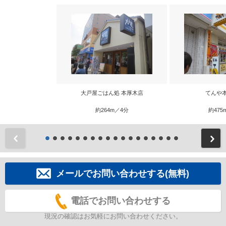
大戸屋ごはん処 本厚木店
てんや
約264m／4分
約475
前
メールでお問い合わせする(無料)
電話でお問い合わせする
現況の確認はお気軽にお問い合わせください。