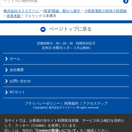
ペット可の物件特集
株式会社ネクステージ
>
(賃貸)路線・駅から探す
>
小田急電鉄小田急小田原線
>
本厚木駅
>
フェリックス本厚木
ページトップに戻る
営業時間:9：30～18：30 時間外対応可
定休日:水曜日(１月～３月は無休)
ホーム
会社概要
お問い合わせ
PCサイト
プライバシーポリシー
利用規約
｜アクセスマップ
｜
Copyright(c) 株式会社ネクステージ All rights reserved.
当サイトでは、お客様の当サイト利用状況把握、サービス向上検討を目的と
して、クッキー（Cookie）を使用しています。
詳しくは、当社の
「Cookieの取扱いについて」
をご確認ください。