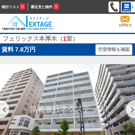
0
0
検討リスト
最近見た物件
お問合せ
フェリックス本厚木（
1
室）
賃料
7.8万円
空室情報を確認