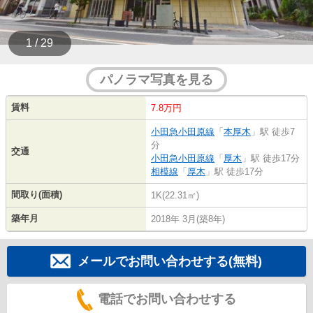
1 / 29
パノラマ写真を見る
賃料
7.8万円
小田急小田原線
「
本厚木
」駅 徒歩7
分
交通
小田急小田原線
「
厚木
」駅 徒歩17分
相模線
「
厚木
」駅 徒歩17分
間取り(面積)
1K(22.31㎡)
築年月
2018年 3月(築8年)
メールでお問い合わせする(無料)
電話でお問い合わせする