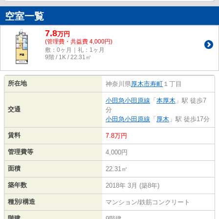
空室一覧
7.8
万
円
(管理費・共益費 4,000円)
敷：0ヶ月｜礼：1ヶ月
9階 / 1K / 22.31㎡
所在地
神奈川県
厚木市
寿町
１丁目
小田急小田原線
「
本厚木
」駅 徒歩7
交通
分
小田急小田原線
「
厚木
」駅 徒歩17分
賃料
7.8万円
管理費等
4,000円
面積
22.31㎡
築年数
2018年 3月 (築8年)
種別/構造
マンション/鉄筋コンクリート
階建
9階建