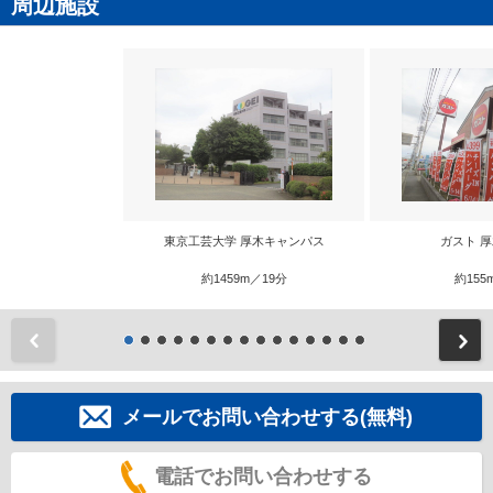
周辺施設
東京工芸大学 厚木キャンパス
ガスト 
約1459m／19分
約155
前
メールでお問い合わせする(無料)
電話でお問い合わせする