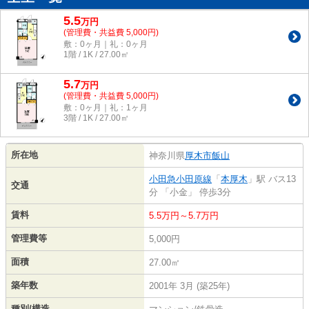
5.5
万
円
(管理費・共益費 5,000円)
敷：0ヶ月｜礼：0ヶ月
1階 / 1K / 27.00㎡
5.7
万
円
(管理費・共益費 5,000円)
敷：0ヶ月｜礼：1ヶ月
3階 / 1K / 27.00㎡
所在地
神奈川県
厚木市
飯山
小田急小田原線
「
本厚木
」駅 バス13
交通
分 「小金」 停歩3分
賃料
5.5万円～5.7万円
管理費等
5,000円
面積
27.00㎡
築年数
2001年 3月 (築25年)
種別/構造