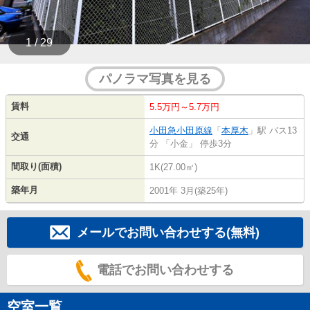
1 / 29
パノラマ写真を見る
賃料
5.5万円～5.7万円
小田急小田原線
「
本厚木
」駅 バス13
交通
分 「小金」 停歩3分
間取り(面積)
1K(27.00㎡)
築年月
2001年 3月(築25年)
メールでお問い合わせする(無料)
電話でお問い合わせする
空室一覧