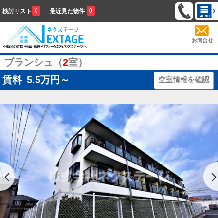
0
0
検討リスト
最近見た物件
お問合せ
ブランシュ（
2
室）
賃料
5.5
万円～
空室情報を確認