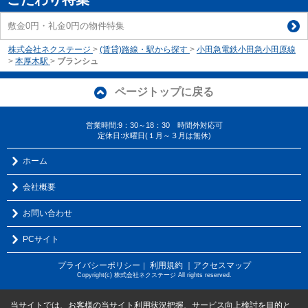
敷金0円・礼金0円の物件特集
株式会社ネクステージ
>
(賃貸)路線・駅から探す
>
小田急電鉄小田急小田原線
>
本厚木駅
>
ブランシュ
ページトップに戻る
営業時間:9：30～18：30 時間外対応可
定休日:水曜日(１月～３月は無休)
ホーム
会社概要
お問い合わせ
PCサイト
プライバシーポリシー
利用規約
｜アクセスマップ
｜
Copyright(c) 株式会社ネクステージ All rights reserved.
当サイトでは、お客様の当サイト利用状況把握、サービス向上検討を目的と