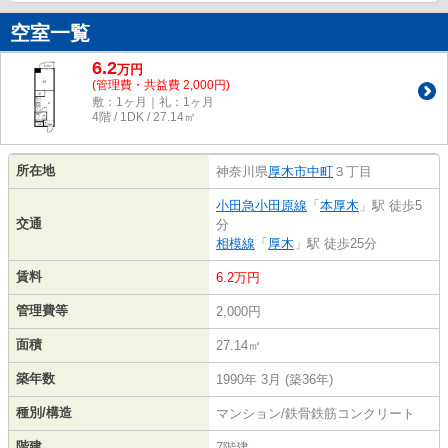
空室一覧
6.2
万
円
(管理費・共益費 2,000円)
敷：1ヶ月｜礼：1ヶ月
4階 / 1DK / 27.14㎡
所在地
神奈川県
厚木市
中町
３丁目
小田急小田原線
「
本厚木
」駅 徒歩5
交通
分
相模線
「
厚木
」駅 徒歩25分
賃料
6.2万円
管理費等
2,000円
面積
27.14㎡
築年数
1990年 3月 (築36年)
種別/構造
マンション/鉄骨鉄筋コンクリート
階建
7階建