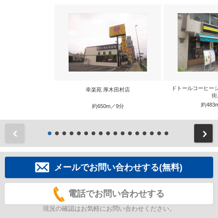
ドトールコーヒー
幸楽苑 厚木田村店
街
約483
約650m／9分
前
メールでお問い合わせする(無料)
電話でお問い合わせする
現況の確認はお気軽にお問い合わせください。