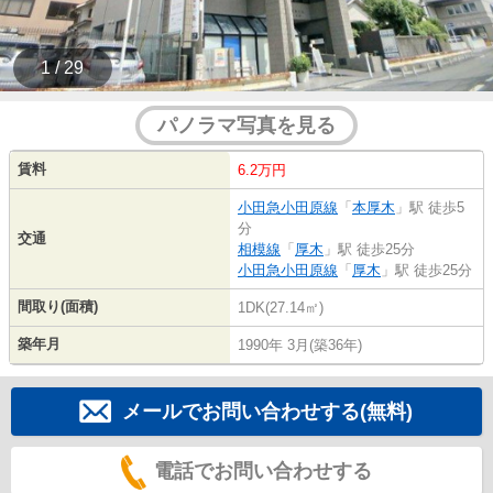
1 / 29
パノラマ写真を見る
賃料
6.2万円
小田急小田原線
「
本厚木
」駅 徒歩5
分
交通
相模線
「
厚木
」駅 徒歩25分
小田急小田原線
「
厚木
」駅 徒歩25分
間取り(面積)
1DK(27.14㎡)
築年月
1990年 3月(築36年)
メールでお問い合わせする(無料)
電話でお問い合わせする