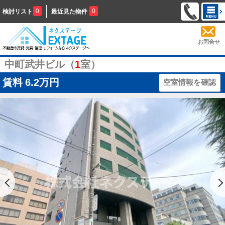
0
0
検討リスト
最近見た物件
お問合せ
中町武井ビル（
1
室）
賃料
6.2万円
空室情報を確認