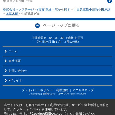
単身向けの物件特集
株式会社ネクステージ
>
(賃貸)路線・駅から探す
>
小田急電鉄小田急小田原線
>
本厚木駅
>
中町武井ビル
ページトップに戻る
営業時間:9：30～18：30 時間外対応可
定休日:水曜日(１月～３月は無休)
ホーム
会社概要
お問い合わせ
PCサイト
プライバシーポリシー
利用規約
｜アクセスマップ
｜
Copyright(c) 株式会社ネクステージ All rights reserved.
当サイトでは、お客様の当サイト利用状況把握、サービス向上検討を目的と
して、クッキー（Cookie）を使用しています。
詳しくは、当社の
「Cookieの取扱いについて」
をご確認ください。