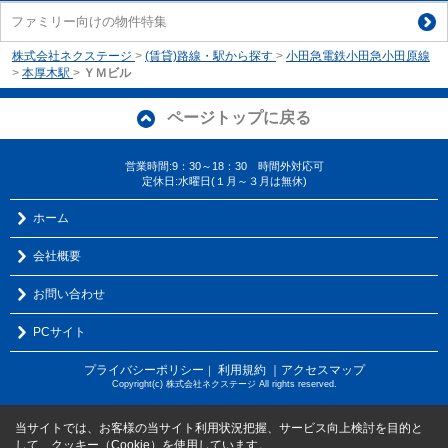
ファミリー向けの物件特集
株式会社ネクステージ
>
(賃貸)路線・駅から探す
>
小田急電鉄小田急小田原線
>
本厚木駅
>
ＹＭビル
ページトップに戻る
営業時間:9：30～18：30 時間外対応可
定休日:水曜日(１月～３月は無休)
ホーム
会社概要
お問い合わせ
PCサイト
プライバシーポリシー
利用規約
｜アクセスマップ
｜
Copyright(c) 株式会社ネクステージ All rights reserved.
当サイトでは、お客様の当サイト利用状況把握、サービス向上検討を目的と
して、クッキー（Cookie）を使用しています。