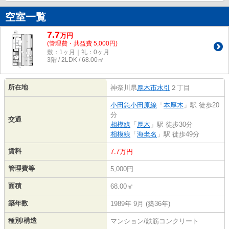
空室一覧
7.7
万
円
(管理費・共益費 5,000円)
敷：1ヶ月｜礼：0ヶ月
3階 / 2LDK / 68.00㎡
所在地
神奈川県
厚木市
水引
２丁目
小田急小田原線
「
本厚木
」駅 徒歩20
分
交通
相模線
「
厚木
」駅 徒歩30分
相模線
「
海老名
」駅 徒歩49分
賃料
7.7万円
管理費等
5,000円
面積
68.00㎡
築年数
1989年 9月 (築36年)
種別/構造
マンション/鉄筋コンクリート