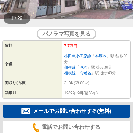
1 / 29
パノラマ写真を見る
賃料
7.7万円
小田急小田原線
「
本厚木
」駅 徒歩20
分
交通
相模線
「
厚木
」駅 徒歩30分
相模線
「
海老名
」駅 徒歩49分
間取り(面積)
2LDK(68.00㎡)
築年月
1989年 9月(築36年)
メールでお問い合わせする(無料)
電話でお問い合わせする