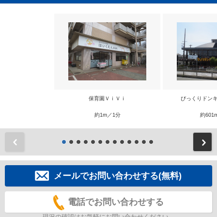
保育園ＶｉＶｉ
びっくりドンキ
約1m／1分
約601
前
メールでお問い合わせする(無料)
電話でお問い合わせする
現況の確認はお気軽にお問い合わせください。