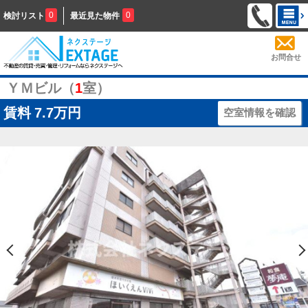
0
0
検討リスト
最近見た物件
お問合せ
ＹＭビル（
1
室）
賃料
7.7万円
空室情報を確認