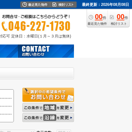
最終更新：2026年08月08日
00
00
件
件
最近見た物件
検討リスト
外対応可
定休日：水曜日(１月～３月は無休)