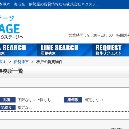
伊勢原市板戸の賃貸、店舗、事務所一覧｜本厚木・海老名・伊勢原の賃貸情報なら株式会社ネクステージへおまかせ！
営業時間：9：30～18：30 時間
探す
>
伊勢原市
>
板戸の賃貸物件
事務所一覧
面積
下限なし～上限なし
築年数
指定しない
間取り
指定なし