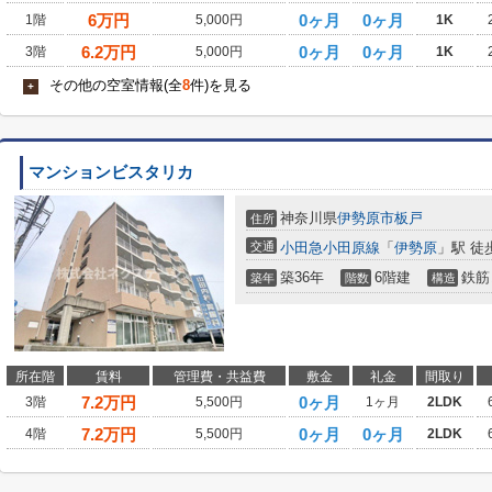
6
万円
0ヶ月
0ヶ月
1階
5,000円
1K
6.2
万円
0ヶ月
0ヶ月
3階
5,000円
1K
その他の空室情報(全
8
件)を見る
+
マンションビスタリカ
神奈川県
伊勢原市
板戸
住所
交通
小田急小田原線
「
伊勢原
」駅 徒
築36年
6階建
鉄筋
築年
階数
構造
所在階
賃料
管理費・共益費
敷金
礼金
間取り
7.2
万円
0ヶ月
3階
5,500円
1ヶ月
2LDK
7.2
万円
0ヶ月
0ヶ月
4階
5,500円
2LDK