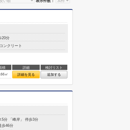
表示件数：
歩20分
コンクリート
面積
詳細
検討リスト
.66㎡
詳細を見る
追加する
ス5分 「峰岸」 停歩3分
徒歩46分