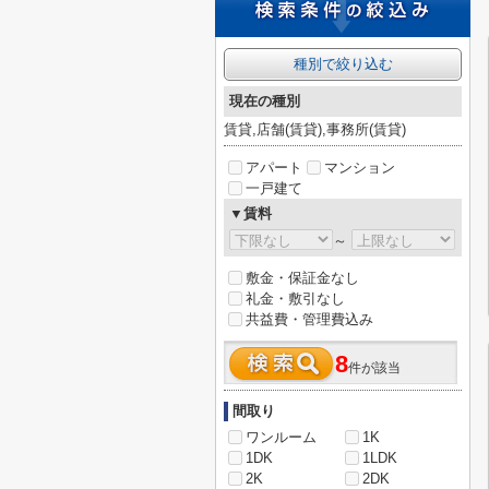
種別で絞り込む
現在の種別
賃貸,店舗(賃貸),事務所(賃貸)
アパート
マンション
一戸建て
▼賃料
～
敷金・保証金なし
礼金・敷引なし
共益費・管理費込み
8
件が該当
間取り
ワンルーム
1K
1DK
1LDK
2K
2DK