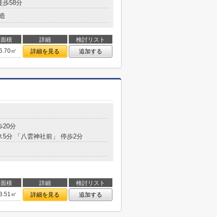
徒歩58分
造
面積
詳細
検討リスト
6.70㎡
詳細を見る
追加する
４
歩20分
ス5分 「八雲神社前」 停歩2分
面積
詳細
検討リスト
3.51㎡
詳細を見る
追加する