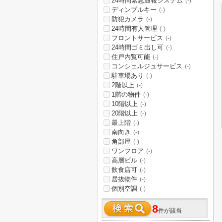
24時間緊急通報システム
(-)
ディンプルキー
(-)
防犯カメラ
(-)
24時間有人管理
(-)
フロントサービス
(-)
24時間ゴミ出し可
(-)
住戸内覧可能
(-)
コンシェルジュサービス
(-)
駐車場あり
(-)
2階以上
(-)
1階の物件
(-)
10階以上
(-)
20階以上
(-)
最上階
(-)
南向き
(-)
角部屋
(-)
ワンフロア
(-)
高層ビル
(-)
飲食店可
(-)
居抜物件
(-)
個別空調
(-)
8
件が該当