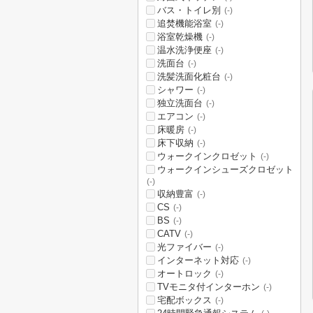
バス・トイレ別
(-)
追焚機能浴室
(-)
浴室乾燥機
(-)
温水洗浄便座
(-)
洗面台
(-)
洗髪洗面化粧台
(-)
シャワー
(-)
独立洗面台
(-)
エアコン
(-)
床暖房
(-)
床下収納
(-)
ウォークインクロゼット
(-)
ウォークインシューズクロゼット
(-)
収納豊富
(-)
CS
(-)
BS
(-)
CATV
(-)
光ファイバー
(-)
インターネット対応
(-)
オートロック
(-)
TVモニタ付インターホン
(-)
宅配ボックス
(-)