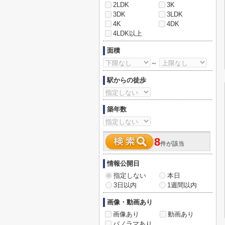
2LDK
3K
3DK
3LDK
4K
4DK
4LDK以上
面積
～
駅からの徒歩
築年数
8
件が該当
情報公開日
指定しない
本日
3日以内
1週間以内
画像・動画あり
画像あり
動画あり
パノラマあり