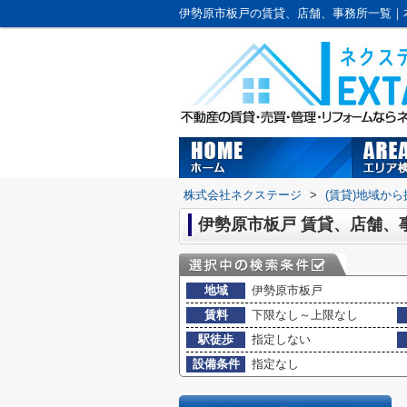
株式会社ネクステージ
>
(賃貸)地域から
伊勢原市板戸 賃貸、店舗、
地域
伊勢原市板戸
賃料
下限なし～上限なし
駅徒歩
指定しない
設備条件
指定なし