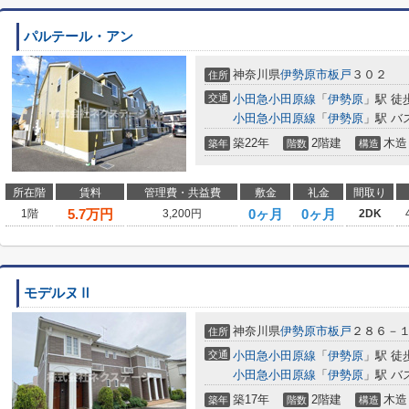
パルテール・アン
神奈川県
伊勢原市
板戸
３０２
住所
交通
小田急小田原線
「
伊勢原
」駅 徒
小田急小田原線
「
伊勢原
」駅 バ
築22年
2階建
木造
築年
階数
構造
所在階
賃料
管理費・共益費
敷金
礼金
間取り
5.7
万円
0ヶ月
0ヶ月
1階
3,200円
2DK
モデルヌⅡ
神奈川県
伊勢原市
板戸
２８６－
住所
交通
小田急小田原線
「
伊勢原
」駅 徒
小田急小田原線
「
伊勢原
」駅 バ
築17年
2階建
木造
築年
階数
構造