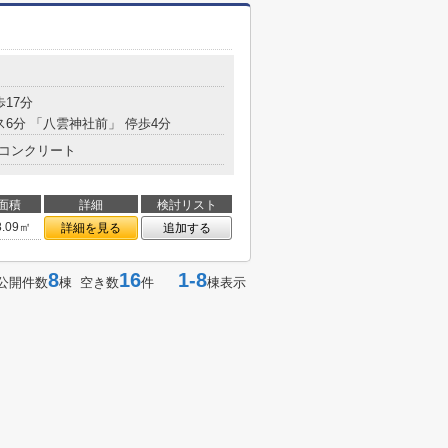
歩17分
ス6分 「八雲神社前」 停歩4分
コンクリート
面積
詳細
検討リスト
8.09㎡
詳細を見る
追加する
8
16
1-8
公開件数
棟 空き数
件
棟表示