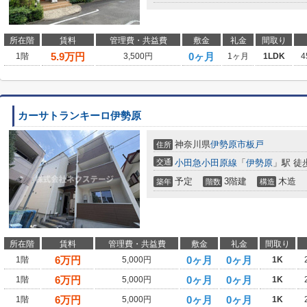
所在階
賃料
管理費・共益費
敷金
礼金
間取り
5.9
万円
0ヶ月
1階
3,500円
1ヶ月
1LDK
4
カーサトランキーロ伊勢原
神奈川県
伊勢原市
板戸
住所
交通
小田急小田原線
「
伊勢原
」駅 徒
予定
3階建
木造
築年
階数
構造
所在階
賃料
管理費・共益費
敷金
礼金
間取り
6
万円
0ヶ月
0ヶ月
1階
5,000円
1K
6
万円
0ヶ月
0ヶ月
1階
5,000円
1K
6
万円
0ヶ月
0ヶ月
1階
5,000円
1K