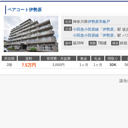
ペアコート伊勢原
神奈川県
伊勢原市
板戸
住所
交通
小田急小田原線
「
伊勢原
」駅 徒
小田急小田原線
「
伊勢原
」駅 バ
築28年
7階建
鉄筋
築年
階数
構造
所在階
賃料
管理費・共益費
敷金
礼金
間取り
7.5
万円
2階
3,000円
1ヶ月
1ヶ月
3DK
5
該当