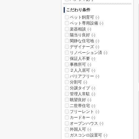
こだわり条件
ペット飼育可
(-)
ペット専用設備
(-)
楽器相談
(-)
陽当り良好
(-)
閑静な住宅地
(-)
デザイナーズ
(-)
リノベーション済
(-)
保証人不要
(-)
事務所可
(-)
２人入居可
(-)
バリアフリー
(-)
分割可
(-)
分譲タイプ
(-)
管理人常駐
(-)
眺望良好
(-)
二世帯住宅
(-)
フリーレント
(-)
カードキー
(-)
オープンハウス
(-)
外国人可
(-)
ガスコンロ設置可
(-)