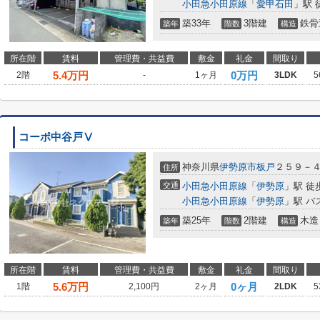
小田急小田原線
「
愛甲石田
」駅 
築33年
3階建
鉄骨
築年
階数
構造
所在階
賃料
管理費・共益費
敷金
礼金
間取り
5.4
万円
0万円
2階
-
1ヶ月
3LDK
5
コーポ中谷戸Ⅴ
神奈川県
伊勢原市
板戸
２５９－
住所
交通
小田急小田原線
「
伊勢原
」駅 徒
小田急小田原線
「
伊勢原
」駅 バ
築25年
2階建
木造
築年
階数
構造
所在階
賃料
管理費・共益費
敷金
礼金
間取り
5.6
万円
0ヶ月
1階
2,100円
2ヶ月
2LDK
5