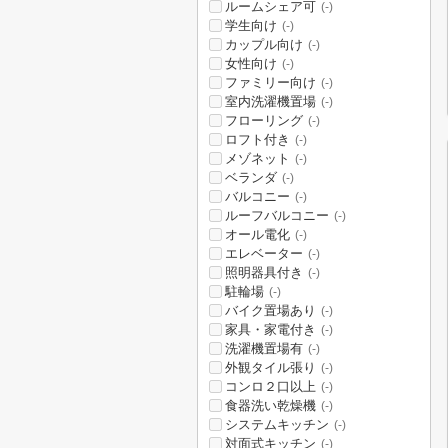
ルームシェア可
(-)
学生向け
(-)
カップル向け
(-)
女性向け
(-)
ファミリー向け
(-)
室内洗濯機置場
(-)
フローリング
(-)
ロフト付き
(-)
メゾネット
(-)
ベランダ
(-)
バルコニー
(-)
ルーフバルコニー
(-)
オール電化
(-)
エレベーター
(-)
照明器具付き
(-)
駐輪場
(-)
バイク置場あり
(-)
家具・家電付き
(-)
洗濯機置場有
(-)
外観タイル張り
(-)
コンロ２口以上
(-)
食器洗い乾燥機
(-)
システムキッチン
(-)
対面式キッチン
(-)