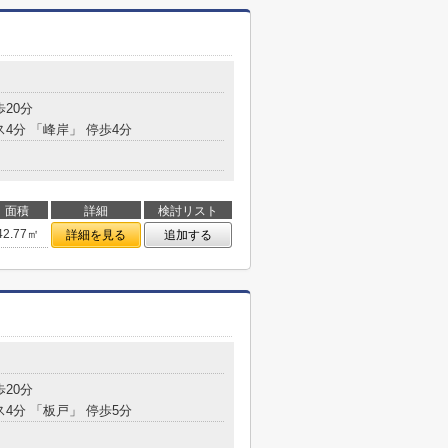
歩20分
ス4分 「峰岸」 停歩4分
面積
詳細
検討リスト
42.77㎡
詳細を見る
追加する
１
歩20分
ス4分 「板戸」 停歩5分