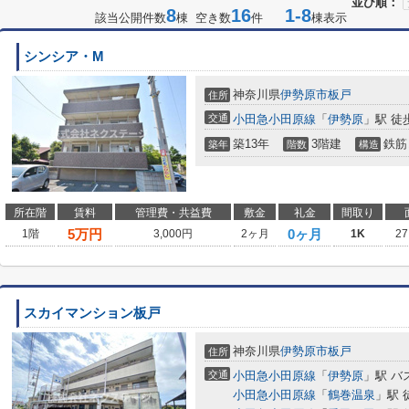
並び順：
8
16
1-8
該当公開件数
棟 空き数
件
棟表示
シンシア・M
神奈川県
伊勢原市
板戸
住所
交通
小田急小田原線
「
伊勢原
」駅 徒
築13年
3階建
鉄筋
築年
階数
構造
所在階
賃料
管理費・共益費
敷金
礼金
間取り
5
万円
0ヶ月
1階
3,000円
2ヶ月
1K
27
スカイマンション板戸
神奈川県
伊勢原市
板戸
住所
交通
小田急小田原線
「
伊勢原
」駅 バ
小田急小田原線
「
鶴巻温泉
」駅 