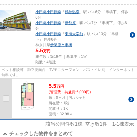
小田急小田原線
「
鶴巻温泉
」駅 バス6分 「串橋下」 停歩
6分
小田急小田原線
「
伊勢原
」駅 バス7分 「串橋下」 停歩6
分
小田急小田原線
「
東海大学前
」駅 バス13分 「串橋
下」 停歩6分
神奈川県
伊勢原市
串橋
5.5
万円
築年数：築19年 ｜募集中：
1室
階数：4階建
ペット相談可 独立洗面台 TVモニターフォン バストイレ別 インターネット
無料です。
5.5
万
円
(管理費・共益費 5,000円)
敷：0ヶ月｜礼：0ヶ月
所在階：1階
間取り：1K
面積：32.98㎡
該当公開件数
1
棟 空き数
1
件
1-1
棟表示
チェックした物件をまとめて