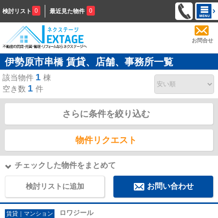
0
0
検討リスト
最近見た物件
お問合せ
伊勢原市串橋 賃貸、店舗、事務所一覧
1
該当物件
棟
1
空き数
件
さらに条件を絞り込む
物件リクエスト
チェックした物件をまとめて
検討リストに追加
お問い合わせ
ロワジール
賃貸｜マンション