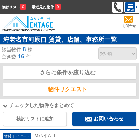
0
0
検討リスト
最近見た物件
お問合せ
海老名市河原口 賃貸、店舗、事務所一覧
8
該当物件
棟
16
空き数
件
さらに条件を絞り込む
物件リクエスト
チェックした物件をまとめて
検討リストに追加
お問い合わせ
ＭハイムⅡ
賃貸｜アパート