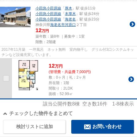
小田急小田原線
「
厚木
」駅 徒歩11分
小田急小田原線
「
本厚木
」駅 徒歩24分
小田急小田原線
「
海老名
」駅 徒歩23分
神奈川県
海老名市
河原口
２丁目
12
万円
築年数：築8年 ｜募集中：
1室
階数：2階建
2017年11月築 一坪風呂 ネット無料 室内物干し グリル付3口システムキッ
チンなど設備充実しています。
12
万
円
(管理費・共益費 7,000円)
敷：0ヶ月｜礼：2ヶ月
所在階：1階
間取り：2LDK
面積：52.99㎡
該当公開件数
8
棟 空き数
16
件
1-8
棟表示
チェックした物件をまとめて
検討リストに追加
お問い合わせ