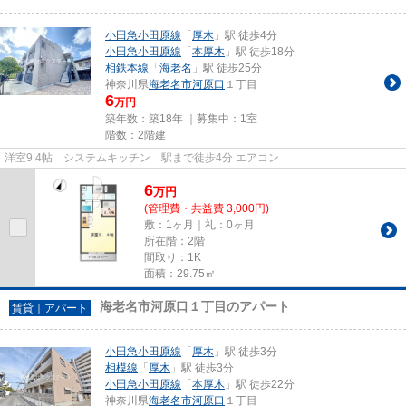
小田急小田原線
「
厚木
」駅 徒歩4分
小田急小田原線
「
本厚木
」駅 徒歩18分
相鉄本線
「
海老名
」駅 徒歩25分
神奈川県
海老名市
河原口
１丁目
6
万円
築年数：築18年 ｜募集中：
1室
階数：2階建
洋室9.4帖 システムキッチン 駅まで徒歩4分 エアコン
6
万
円
(管理費・共益費 3,000円)
敷：1ヶ月｜礼：0ヶ月
所在階：2階
間取り：1K
面積：29.75㎡
海老名市河原口１丁目のアパート
賃貸｜アパート
小田急小田原線
「
厚木
」駅 徒歩3分
相模線
「
厚木
」駅 徒歩3分
小田急小田原線
「
本厚木
」駅 徒歩22分
神奈川県
海老名市
河原口
１丁目