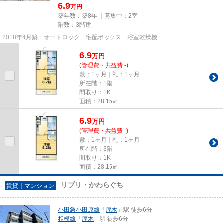
6.9
万円
築年数：築8年 ｜募集中：
2室
階数：3階建
2018年4月築 オートロック 宅配ボックス 浴室乾燥機
6.9
万
円
(管理費・共益費 -)
敷：1ヶ月｜礼：1ヶ月
所在階：1階
間取り：1K
面積：28.15㎡
6.9
万
円
(管理費・共益費 -)
敷：1ヶ月｜礼：1ヶ月
所在階：3階
間取り：1K
面積：28.15㎡
リブリ・かわらぐち
賃貸｜マンション
小田急小田原線
「
厚木
」駅 徒歩6分
相模線
「
厚木
」駅 徒歩6分