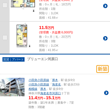
敷：0ヶ月｜礼：18万円
所在階：1階
間取り：1LDK
面積：41.68㎡
11.5
万
円
(管理費・共益費 6,000円)
敷：0ヶ月｜礼：20万円
所在階：3階
間取り：1LDK
面積：41.95㎡
ブリューエン河原口
賃貸｜アパート
小田急小田原線
「
厚木
」駅 徒歩9分
小田急小田原線
「
海老名
」駅 徒歩23分
相模線
「
厚木
」駅 徒歩9分
神奈川県
海老名市
河原口
２丁目
11.4
15.1
万円～
万円
築年数：築1年未満 ｜募集中：
7室
階数：3階建