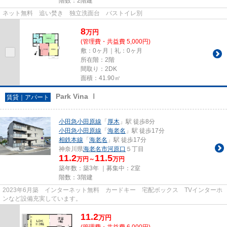
階数：2階建
ネット無料 追い焚き 独立洗面台 バストイレ別
8
万
円
(管理費・共益費 5,000円)
敷：0ヶ月｜礼：0ヶ月
所在階：2階
間取り：2DK
面積：41.90㎡
Park Vina Ⅰ
賃貸｜アパート
小田急小田原線
「
厚木
」駅 徒歩8分
小田急小田原線
「
海老名
」駅 徒歩17分
相鉄本線
「
海老名
」駅 徒歩17分
神奈川県
海老名市
河原口
５丁目
11.2
11.5
万円～
万円
築年数：築3年 ｜募集中：
2室
階数：3階建
2023年6月築 インターネット無料 カードキー 宅配ボックス TVインターホ
ンなど設備充実しています。
11.2
万
円
(管理費・共益費 6,000円)