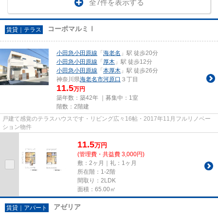
全7件を表示する
コーポマルミⅠ
賃貸｜テラス
小田急小田原線
「
海老名
」駅 徒歩20分
小田急小田原線
「
厚木
」駅 徒歩12分
小田急小田原線
「
本厚木
」駅 徒歩26分
神奈川県
海老名市
河原口
３丁目
11.5
万円
築年数：築42年 ｜募集中：
1室
階数：2階建
戸建て感覚のテラスハウスです・リビング広々16帖・2017年11月フルリノベー
ション物件
11.5
万
円
(管理費・共益費 3,000円)
敷：2ヶ月｜礼：1ヶ月
所在階：1-2階
間取り：2LDK
面積：65.00㎡
アゼリア
賃貸｜アパート