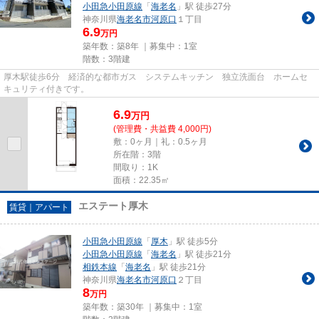
小田急小田原線
「
海老名
」駅 徒歩27分
神奈川県
海老名市
河原口
１丁目
6.9
万円
築年数：築8年 ｜募集中：
1室
階数：3階建
厚木駅徒歩6分 経済的な都市ガス システムキッチン 独立洗面台 ホームセ
キュリティ付きです。
6.9
万
円
(管理費・共益費 4,000円)
敷：0ヶ月｜礼：0.5ヶ月
所在階：3階
間取り：1K
面積：22.35㎡
エステート厚木
賃貸｜アパート
小田急小田原線
「
厚木
」駅 徒歩5分
小田急小田原線
「
海老名
」駅 徒歩21分
相鉄本線
「
海老名
」駅 徒歩21分
神奈川県
海老名市
河原口
２丁目
8
万円
築年数：築30年 ｜募集中：
1室