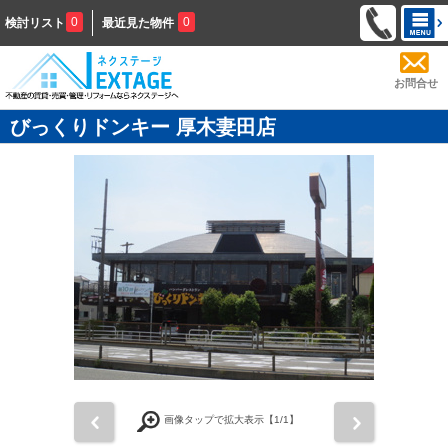
0
0
検討リスト
最近見た物件
お問合せ
びっくりドンキー 厚木妻田店
前
次
画像タップで拡大表示【
1
/1】