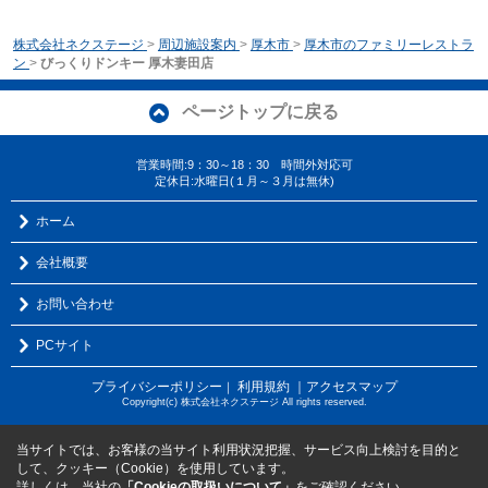
株式会社ネクステージ
>
周辺施設案内
>
厚木市
>
厚木市のファミリーレストラ
ン
>
びっくりドンキー 厚木妻田店
ページトップに戻る
営業時間:9：30～18：30 時間外対応可
定休日:水曜日(１月～３月は無休)
ホーム
会社概要
お問い合わせ
PCサイト
プライバシーポリシー
利用規約
｜アクセスマップ
｜
Copyright(c) 株式会社ネクステージ All rights reserved.
当サイトでは、お客様の当サイト利用状況把握、サービス向上検討を目的と
して、クッキー（Cookie）を使用しています。
詳しくは、当社の
「Cookieの取扱いについて」
をご確認ください。