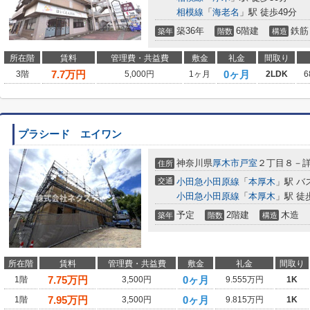
相模線
「
海老名
」駅 徒歩49分
築36年
6階建
鉄筋
築年
階数
構造
所在階
賃料
管理費・共益費
敷金
礼金
間取り
7.7
万円
0ヶ月
3階
5,000円
1ヶ月
2LDK
6
プラシード エイワン
神奈川県
厚木市
戸室
２丁目８－
住所
交通
小田急小田原線
「
本厚木
」駅 バ
小田急小田原線
「
本厚木
」駅 徒
予定
2階建
木造
築年
階数
構造
所在階
賃料
管理費・共益費
敷金
礼金
間取り
7.75
万円
0ヶ月
1階
3,500円
9.555万円
1K
7.95
万円
0ヶ月
1階
3,500円
9.815万円
1K