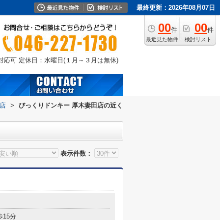
最終更新：2026年08月07日
00
00
件
件
最近見た物件
検討リスト
外対応可
定休日：水曜日(１月～３月は無休)
店
>
びっくりドンキー 厚木妻田店の近く
表示件数：
歩15分