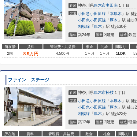
神奈川県
厚木市
妻田南
１丁目
住所
交通
小田急小田原線
「
本厚木
」駅 徒
小田急小田原線
「
厚木
」駅 徒歩3
相模線
「
厚木
」駅 徒歩30分
築24年
3階建
鉄筋
築年
階数
構造
所在階
賃料
管理費・共益費
敷金
礼金
間取り
8.9
万円
2階
4,500円
1ヶ月
1ヶ月
1LDK
5
ファイン ステージ
神奈川県
厚木市
松枝
１丁目
住所
交通
小田急小田原線
「
本厚木
」駅 徒
小田急小田原線
「
厚木
」駅 徒歩2
相模線
「
厚木
」駅 徒歩23分
築12年
2階建
軽量
築年
階数
構造
所在階
賃料
管理費・共益費
敷金
礼金
間取り