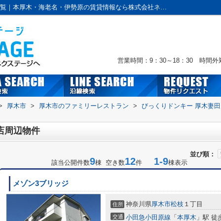
びっくりドンキー 厚木妻田店周辺の物件一覧｜本厚木・海老名・伊勢原の賃貸情報なら株式会社ネクステージへおまかせ！
営業時間：9：30～18：30 時間
>
厚木市
>
厚木市のファミリーレストラン
>
びっくりドンキー 厚木妻田
店周辺物件
並び順：
9
12
1-9
該当公開件数
棟 空き数
件
棟表示
メゾン3ブリッジ
神奈川県
厚木市
松枝
１丁目
住所
交通
小田急小田原線
「
本厚木
」駅 徒