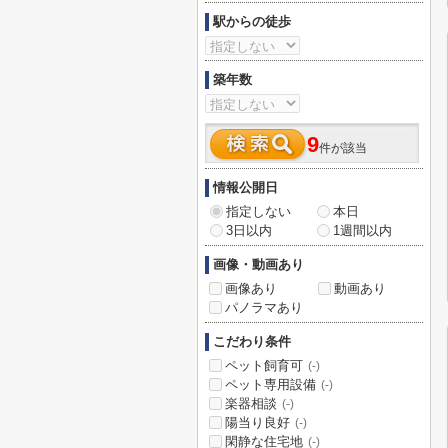
駅からの徒歩
築年数
9
件が該当
情報公開日
指定しない
本日
3日以内
1週間以内
画像・動画あり
画像あり
動画あり
パノラマあり
こだわり条件
ペット飼育可
(-)
ペット専用設備
(-)
楽器相談
(-)
陽当り良好
(-)
閑静な住宅地
(-)