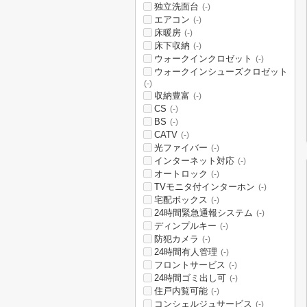
独立洗面台
(-)
エアコン
(-)
床暖房
(-)
床下収納
(-)
ウォークインクロゼット
(-)
ウォークインシューズクロゼット
(-)
収納豊富
(-)
CS
(-)
BS
(-)
CATV
(-)
光ファイバー
(-)
インターネット対応
(-)
オートロック
(-)
TVモニタ付インターホン
(-)
宅配ボックス
(-)
24時間緊急通報システム
(-)
ディンプルキー
(-)
防犯カメラ
(-)
24時間有人管理
(-)
フロントサービス
(-)
24時間ゴミ出し可
(-)
住戸内覧可能
(-)
コンシェルジュサービス
(-)