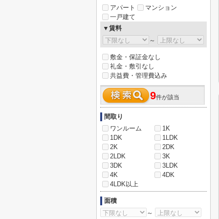
アパート
マンション
一戸建て
▼賃料
～
敷金・保証金なし
礼金・敷引なし
共益費・管理費込み
9
件が該当
間取り
ワンルーム
1K
1DK
1LDK
2K
2DK
2LDK
3K
3DK
3LDK
4K
4DK
4LDK以上
面積
～