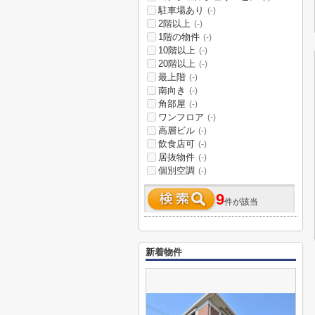
駐車場あり
(-)
2階以上
(-)
1階の物件
(-)
10階以上
(-)
20階以上
(-)
最上階
(-)
南向き
(-)
角部屋
(-)
ワンフロア
(-)
高層ビル
(-)
飲食店可
(-)
居抜物件
(-)
個別空調
(-)
9
件が該当
新着物件