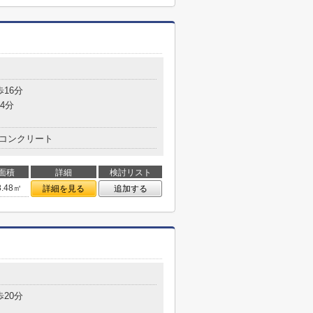
歩16分
4分
コンクリート
面積
詳細
検討リスト
8.48㎡
詳細を見る
追加する
歩20分