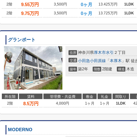
9.55
万円
0ヶ月
2階
3,500円
13.425万円
1LDK
9.75
万円
0ヶ月
2階
3,500円
13.725万円
1LDK
グランポート
神奈川県
厚木市
水引
２丁目
住所
交通
小田急小田原線
「
本厚木
」駅 徒
築2年
2階建
木造
築年
階数
構造
所在階
賃料
管理費・共益費
敷金
礼金
間取り
8.5
万円
2階
4,000円
1ヶ月
1ヶ月
1LDK
4
MODERNO