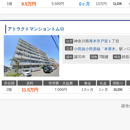
9.5
万円
0ヶ月
1階
5,500円
13万円
1LDK
アトラクトマンショントムロ
神奈川県
厚木市
戸室
１丁目
住所
交通
小田急小田原線
「
本厚木
」駅 バ
築31年
7階建
鉄筋
築年
階数
構造
所在階
賃料
管理費・共益費
敷金
礼金
間取り
11.5
万円
2階
7,000円
1.5ヶ月
1ヶ月
3LDK
該当