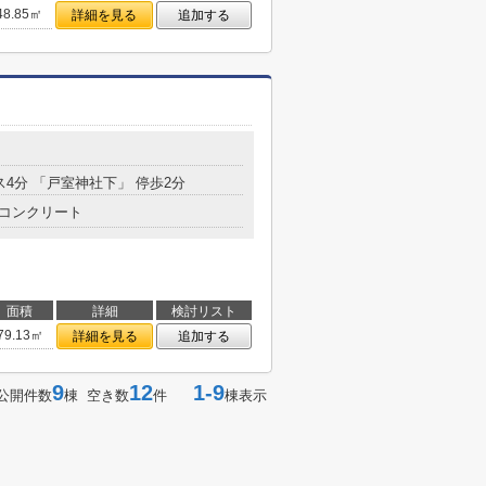
48.85㎡
詳細を見る
追加する
ス4分 「戸室神社下」 停歩2分
コンクリート
面積
詳細
検討リスト
79.13㎡
詳細を見る
追加する
9
12
1-9
公開件数
棟 空き数
件
棟表示