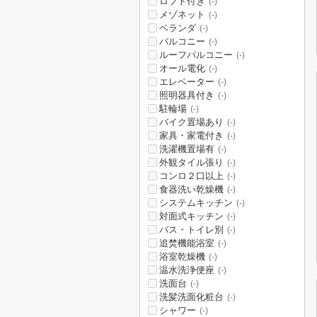
ロフト付き
(-)
メゾネット
(-)
ベランダ
(-)
バルコニー
(-)
ルーフバルコニー
(-)
オール電化
(-)
エレベーター
(-)
照明器具付き
(-)
駐輪場
(-)
バイク置場あり
(-)
家具・家電付き
(-)
洗濯機置場有
(-)
外観タイル張り
(-)
コンロ２口以上
(-)
食器洗い乾燥機
(-)
システムキッチン
(-)
対面式キッチン
(-)
バス・トイレ別
(-)
追焚機能浴室
(-)
浴室乾燥機
(-)
温水洗浄便座
(-)
洗面台
(-)
洗髪洗面化粧台
(-)
シャワー
(-)