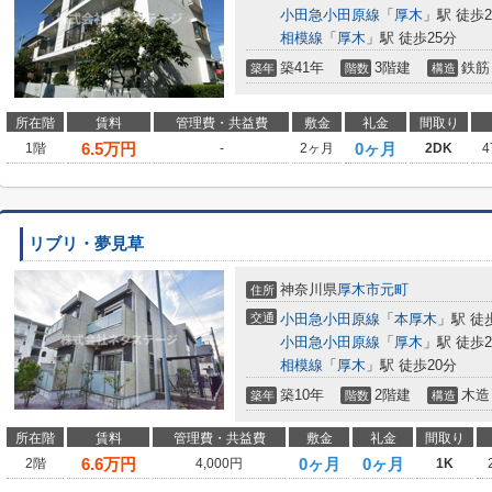
小田急小田原線
「
厚木
」駅 徒歩2
相模線
「
厚木
」駅 徒歩25分
築41年
3階建
鉄筋
築年
階数
構造
所在階
賃料
管理費・共益費
敷金
礼金
間取り
6.5
万円
0ヶ月
1階
-
2ヶ月
2DK
4
リブリ・夢見草
神奈川県
厚木市
元町
住所
交通
小田急小田原線
「
本厚木
」駅 徒
小田急小田原線
「
厚木
」駅 徒歩2
相模線
「
厚木
」駅 徒歩20分
築10年
2階建
木造
築年
階数
構造
所在階
賃料
管理費・共益費
敷金
礼金
間取り
6.6
万円
0ヶ月
0ヶ月
2階
4,000円
1K