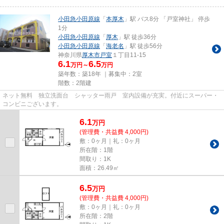
小田急小田原線
「
本厚木
」駅 バス8分 「戸室神社」 停歩
1分
小田急小田原線
「
厚木
」駅 徒歩36分
小田急小田原線
「
海老名
」駅 徒歩56分
神奈川県
厚木市
戸室
１丁目11-15
6.1
6.5
万円～
万円
築年数：築18年 ｜募集中：
2室
階数：2階建
ネット無料 独立洗面台 シャッター雨戸 室内設備が充実。付近にスーパー・
コンビニございます。
6.1
万
円
(管理費・共益費 4,000円)
敷：0ヶ月｜礼：0ヶ月
所在階：1階
間取り：1K
面積：26.49㎡
6.5
万
円
(管理費・共益費 4,000円)
敷：0ヶ月｜礼：0ヶ月
所在階：2階