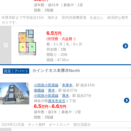
築年数：築41年 ｜募集中：
1室
階数：3階建
本厚木駅まで平坦徒歩15分 南向き 室内洗濯機置場 礼金なし 経済的な都市
ガスです。
6.5
万
円
(管理費・共益費 -)
敷：2ヶ月｜礼：0ヶ月
所在階：1階
間取り：2DK
面積：47.00㎡
カインドネス本厚木North
賃貸｜アパート
小田急小田原線
「
本厚木
」駅 徒歩14分
相模線
「
厚木
」駅 徒歩27分
小田急小田原線
「
厚木
」駅 徒歩27分
神奈川県
厚木市
水引
１丁目
6.5
6.6
万円～
万円
築年数：築1年 ｜募集中：
2室
階数：3階建
2024年11月築 ネット無料 オートロック 独立洗面台