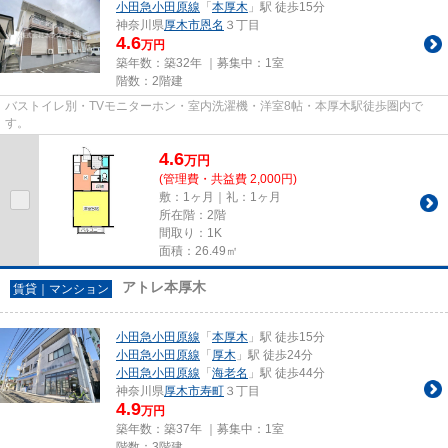
小田急小田原線
「
本厚木
」駅 徒歩15分
神奈川県
厚木市
恩名
３丁目
4.6
万円
築年数：築32年 ｜募集中：
1室
階数：2階建
バストイレ別・TVモニターホン・室内洗濯機・洋室8帖・本厚木駅徒歩圏内で
す。
4.6
万
円
(管理費・共益費 2,000円)
敷：1ヶ月｜礼：1ヶ月
所在階：2階
間取り：1K
面積：26.49㎡
アトレ本厚木
賃貸｜マンション
小田急小田原線
「
本厚木
」駅 徒歩15分
小田急小田原線
「
厚木
」駅 徒歩24分
小田急小田原線
「
海老名
」駅 徒歩44分
神奈川県
厚木市
寿町
３丁目
4.9
万円
築年数：築37年 ｜募集中：
1室
階数：3階建