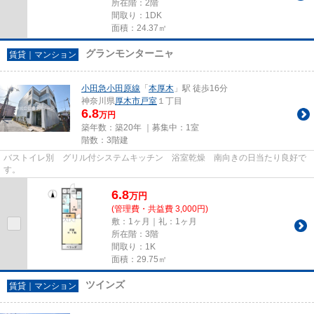
所在階：2階
間取り：1DK
面積：24.37㎡
グランモンターニャ
賃貸｜マンション
小田急小田原線
「
本厚木
」駅 徒歩16分
神奈川県
厚木市
戸室
１丁目
6.8
万円
築年数：築20年 ｜募集中：
1室
階数：3階建
バストイレ別 グリル付システムキッチン 浴室乾燥 南向きの日当たり良好で
す。
6.8
万
円
(管理費・共益費 3,000円)
敷：1ヶ月｜礼：1ヶ月
所在階：3階
間取り：1K
面積：29.75㎡
ツインズ
賃貸｜マンション