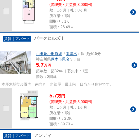
(管理費・共益費 3,000円)
敷：1ヶ月｜礼：0ヶ月
所在階：1階
間取り：1K
面積：26.49㎡
パークヒルズⅠ
賃貸｜アパート
小田急小田原線
「
本厚木
」駅 徒歩15分
神奈川県
厚木市
恩名
３丁目
5.7
万円
築年数：築32年 ｜募集中：
1室
階数：2階建
本厚木駅徒歩圏内 南向き 角部屋 最上階 日当たり良好です。
5.7
万
円
(管理費・共益費 3,000円)
敷：1ヶ月｜礼：1ヶ月
所在階：1階
間取り：2DK
面積：39.73㎡
アンディ
賃貸｜アパート