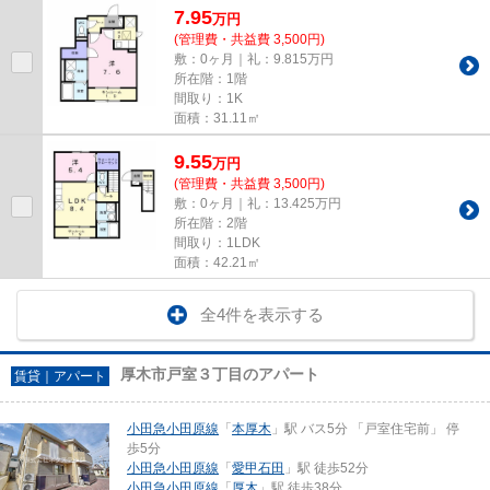
7.95
万
円
(管理費・共益費 3,500円)
敷：0ヶ月｜礼：9.815万円
所在階：1階
間取り：1K
面積：31.11㎡
9.55
万
円
(管理費・共益費 3,500円)
敷：0ヶ月｜礼：13.425万円
所在階：2階
間取り：1LDK
面積：42.21㎡
全4件を表示する
厚木市戸室３丁目のアパート
賃貸｜アパート
小田急小田原線
「
本厚木
」駅 バス5分 「戸室住宅前」 停
歩5分
小田急小田原線
「
愛甲石田
」駅 徒歩52分
小田急小田原線
「
厚木
」駅 徒歩38分