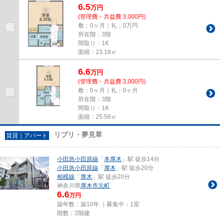
6.5
万
円
(管理費・共益費 3,000円)
敷：0ヶ月｜礼：0万円
所在階：3階
間取り：1K
面積：23.18㎡
6.6
万
円
(管理費・共益費 3,000円)
敷：0ヶ月｜礼：0ヶ月
所在階：3階
間取り：1K
面積：25.56㎡
リブリ・夢見草
賃貸｜アパート
小田急小田原線
「
本厚木
」駅 徒歩14分
小田急小田原線
「
厚木
」駅 徒歩20分
相模線
「
厚木
」駅 徒歩20分
神奈川県
厚木市
元町
6.6
万円
築年数：築10年 ｜募集中：
1室
階数：2階建