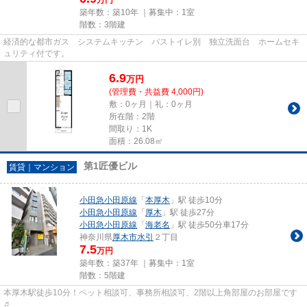
築年数：築10年 ｜募集中：
1室
階数：3階建
経済的な都市ガス システムキッチン バストイレ別 独立洗面台 ホームセキ
ュリティ付です。
6.9
万
円
(管理費・共益費 4,000円)
敷：0ヶ月｜礼：0ヶ月
所在階：2階
間取り：1K
面積：26.08㎡
第1匠優ビル
賃貸｜マンション
小田急小田原線
「
本厚木
」駅 徒歩10分
小田急小田原線
「
厚木
」駅 徒歩27分
小田急小田原線
「
海老名
」駅 徒歩50分車17分
神奈川県
厚木市
水引
２丁目
7.5
万円
築年数：築37年 ｜募集中：
1室
階数：5階建
本厚木駅徒歩10分！ペット相談可、事務所相談可、2階以上角部屋のお部屋です
♬