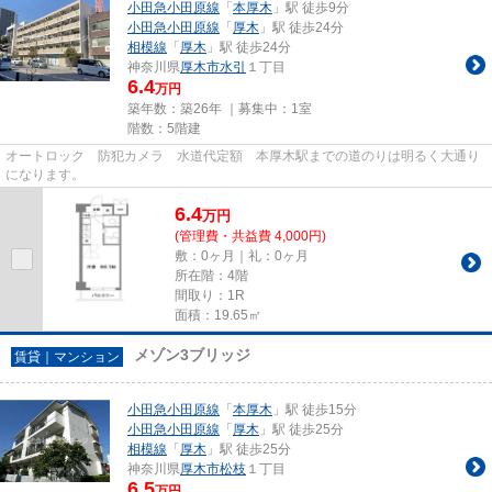
小田急小田原線
「
本厚木
」駅 徒歩9分
小田急小田原線
「
厚木
」駅 徒歩24分
相模線
「
厚木
」駅 徒歩24分
神奈川県
厚木市
水引
１丁目
6.4
万円
築年数：築26年 ｜募集中：
1室
階数：5階建
オートロック 防犯カメラ 水道代定額 本厚木駅までの道のりは明るく大通り
になります。
6.4
万
円
(管理費・共益費 4,000円)
敷：0ヶ月｜礼：0ヶ月
所在階：4階
間取り：1R
面積：19.65㎡
メゾン3ブリッジ
賃貸｜マンション
小田急小田原線
「
本厚木
」駅 徒歩15分
小田急小田原線
「
厚木
」駅 徒歩25分
相模線
「
厚木
」駅 徒歩25分
神奈川県
厚木市
松枝
１丁目
6.5
万円