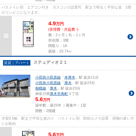
バストイレ別 エアコン付き ガスコンロ設置可 駅まで明るく平坦な道 1階
がコンビニになります。
4.9
万
円
(管理費・共益費 -)
敷：2ヶ月｜礼：1ヶ月
所在階：3階
間取り：1K
面積：20.74㎡
ステュディオ２１
賃貸｜アパート
小田急小田原線
「
本厚木
」駅 徒歩11分
小田急小田原線
「
厚木
」駅 徒歩23分
相模線
「
厚木
」駅 徒歩23分
神奈川県
厚木市
寿町
３丁目
5.6
万円
築年数：築25年 ｜募集中：
1室
階数：2階建
洋室8.5帖 駅まで平坦な道のり バストイレ別 防犯カメラ設置 荷物の多い方
にお勧め
5.6
万
円