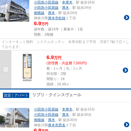
小田急小田原線
「
本厚木
」駅 徒歩16分
小田急小田原線
「
厚木
」駅 徒歩24分
相模線
「
厚木
」駅 徒歩24分
神奈川県
厚木市
松枝
１丁目
6.9
万円
築年数：築16年 ｜募集中：
1室
階数：3階建
インターネット無料 システムキッチン 本厚木駅まで平坦 洋室7.7帖で広々し
ております。
6.9
万
円
(管理費・共益費 7,000円)
敷：1ヶ月｜礼：1ヶ月
所在階：2階
間取り：1K
面積：28.48㎡
リブリ・クインスヴェール
賃貸｜アパート
小田急小田原線
「
本厚木
」駅 徒歩15分
小田急小田原線
「
厚木
」駅 徒歩30分
相模線
「
厚木
」駅 徒歩30分
神奈川県
厚木市
恩名
２丁目
6.9
万円