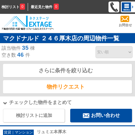
0
0
検討リスト
最近見た物件
お問合せ
マクドナルド ２４６厚木店の周辺物件一覧
35
該当物件
棟
46
空き数
件
さらに条件を絞り込む
物件リクエスト
チェックした物件をまとめて
検討リストに追加
お問い合わせ
リュミエ本厚木
賃貸｜マンション