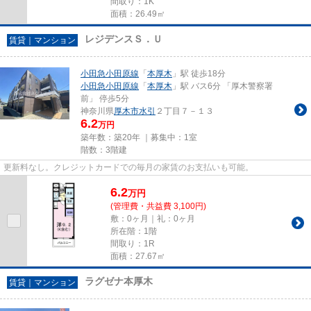
間取り：1K
面積：26.49㎡
レジデンスＳ．Ｕ
賃貸｜マンション
小田急小田原線
「
本厚木
」駅 徒歩18分
小田急小田原線
「
本厚木
」駅 バス6分 「厚木警察署
前」 停歩5分
神奈川県
厚木市
水引
２丁目７－１３
6.2
万円
築年数：築20年 ｜募集中：
1室
階数：3階建
更新料なし。クレジットカードでの毎月の家賃のお支払いも可能。
6.2
万
円
(管理費・共益費 3,100円)
敷：0ヶ月｜礼：0ヶ月
所在階：1階
間取り：1R
面積：27.67㎡
ラグゼナ本厚木
賃貸｜マンション