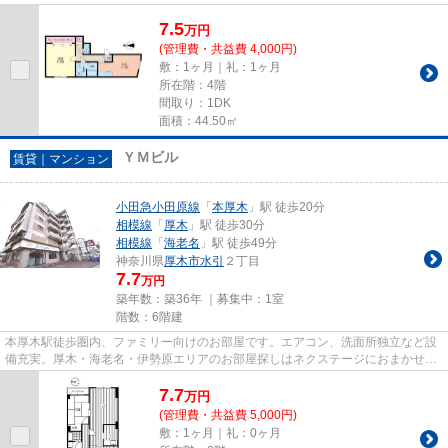
7.5
万
円
(管理費・共益費 4,000円)
敷：1ヶ月｜礼：1ヶ月
所在階：4階
間取り：1DK
面積：44.50㎡
ＹＭビル
賃貸｜マンション
小田急小田原線
「
本厚木
」駅 徒歩20分
相模線
「
厚木
」駅 徒歩30分
相模線
「
海老名
」駅 徒歩49分
神奈川県
厚木市
水引
２丁目
7.7
万円
築年数：築36年 ｜募集中：
1室
階数：6階建
本厚木駅徒歩圏内、ファミリー向けのお部屋です。エアコン、洗面所独立など設
備充実。厚木・海老名・伊勢原エリアのお部屋探しはネクステージにおまかせく
ださい。
7.7
万
円
(管理費・共益費 5,000円)
敷：1ヶ月｜礼：0ヶ月