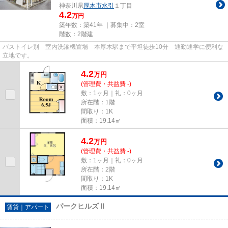
神奈川県
厚木市
水引
１丁目
4.2
万円
築年数：築41年 ｜募集中：
2室
階数：2階建
バストイレ別 室内洗濯機置場 本厚木駅まで平坦徒歩10分 通勤通学に便利な
立地です。
4.2
万
円
(管理費・共益費 -)
敷：1ヶ月｜礼：0ヶ月
所在階：1階
間取り：1K
面積：19.14㎡
4.2
万
円
(管理費・共益費 -)
敷：1ヶ月｜礼：0ヶ月
所在階：2階
間取り：1K
面積：19.14㎡
パークヒルズⅡ
賃貸｜アパート