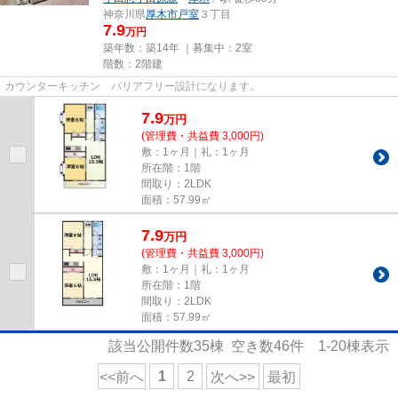
神奈川県
厚木市
戸室
３丁目
7.9
万円
築年数：築14年 ｜募集中：
2室
階数：2階建
カウンターキッチン バリアフリー設計になります。
7.9
万
円
(管理費・共益費 3,000円)
敷：1ヶ月｜礼：1ヶ月
所在階：1階
間取り：2LDK
面積：57.99㎡
7.9
万
円
(管理費・共益費 3,000円)
敷：1ヶ月｜礼：1ヶ月
所在階：1階
間取り：2LDK
面積：57.99㎡
該当公開件数
35
棟 空き数
46
件
1-20
棟表示
1
2
<<前へ
次へ>>
最初