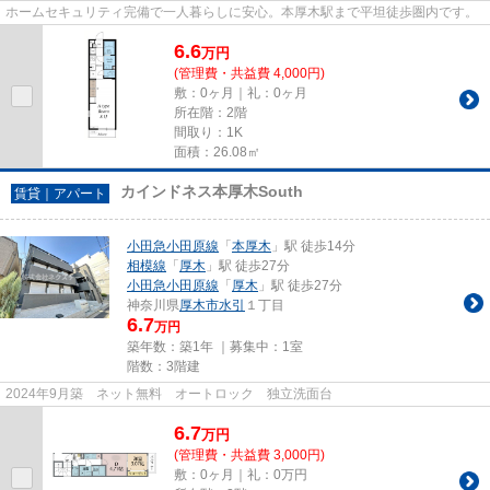
ホームセキュリティ完備で一人暮らしに安心。本厚木駅まで平坦徒歩圏内です。
6.6
万
円
(管理費・共益費 4,000円)
敷：0ヶ月｜礼：0ヶ月
所在階：2階
間取り：1K
面積：26.08㎡
カインドネス本厚木South
賃貸｜アパート
小田急小田原線
「
本厚木
」駅 徒歩14分
相模線
「
厚木
」駅 徒歩27分
小田急小田原線
「
厚木
」駅 徒歩27分
神奈川県
厚木市
水引
１丁目
6.7
万円
築年数：築1年 ｜募集中：
1室
階数：3階建
2024年9月築 ネット無料 オートロック 独立洗面台
6.7
万
円
(管理費・共益費 3,000円)
敷：0ヶ月｜礼：0万円