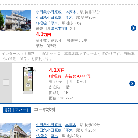
小田急小田原線
「
本厚木
」駅 徒歩13分
小田急小田原線
「
厚木
」駅 徒歩30分
相模線
「
厚木
」駅 徒歩30分
神奈川県
厚木市
栄町
２丁目
4.1
万円
築年数：築38年 ｜募集中：
1室
階数：3階建
インターネット無料 宅配ボックス 本厚木駅までは平坦な道のりです。自転車
での通勤・通学にも便利です。
4.1
万
円
(管理費・共益費 4,000円)
敷：0ヶ月｜礼：0ヶ月
所在階：1階
間取り：1R
面積：20.72㎡
コーポ水引
賃貸｜アパート
小田急小田原線
「
本厚木
」駅 徒歩10分
小田急小田原線
「
厚木
」駅 徒歩26分
相模線
「
厚木
」駅 徒歩26分