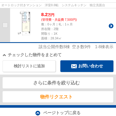
オートロック付きマンション 洋室8.8帖 システムキッチン 独立洗面台
8.2
万
円
(管理費・共益費 7,500円)
敷：0ヶ月｜礼：1ヶ月
所在階：2階
間取り：1K
面積：28.34㎡
該当公開件数
8
棟 空き数
9
件
1-8
棟表示
チェックした物件をまとめて
検討リストに追加
お問い合わせ
さらに条件を絞り込む
物件リクエスト
ページトップに戻る