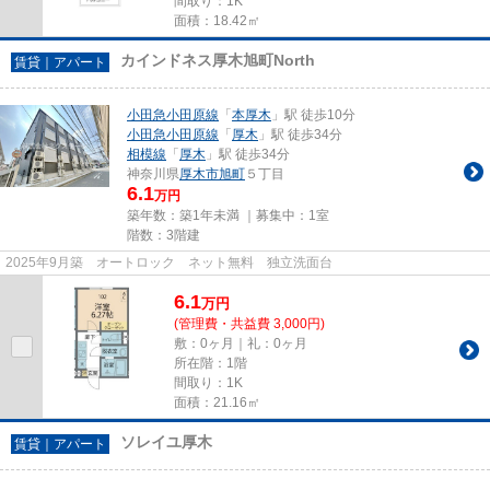
間取り：1K
面積：18.42㎡
カインドネス厚木旭町North
賃貸｜アパート
小田急小田原線
「
本厚木
」駅 徒歩10分
小田急小田原線
「
厚木
」駅 徒歩34分
相模線
「
厚木
」駅 徒歩34分
神奈川県
厚木市
旭町
５丁目
6.1
万円
築年数：築1年未満 ｜募集中：
1室
階数：3階建
2025年9月築 オートロック ネット無料 独立洗面台
6.1
万
円
(管理費・共益費 3,000円)
敷：0ヶ月｜礼：0ヶ月
所在階：1階
間取り：1K
面積：21.16㎡
ソレイユ厚木
賃貸｜アパート