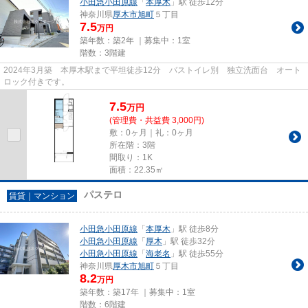
小田急小田原線
「
本厚木
」駅 徒歩12分
神奈川県
厚木市
旭町
５丁目
7.5
万円
築年数：築2年 ｜募集中：
1室
階数：3階建
2024年3月築 本厚木駅まで平坦徒歩12分 バストイレ別 独立洗面台 オート
ロック付きです。
7.5
万
円
(管理費・共益費 3,000円)
敷：0ヶ月｜礼：0ヶ月
所在階：3階
間取り：1K
面積：22.35㎡
パステロ
賃貸｜マンション
小田急小田原線
「
本厚木
」駅 徒歩8分
小田急小田原線
「
厚木
」駅 徒歩32分
小田急小田原線
「
海老名
」駅 徒歩55分
神奈川県
厚木市
旭町
５丁目
8.2
万円
築年数：築17年 ｜募集中：
1室
階数：6階建