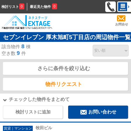
0
0
検討リスト
最近見た物件
お問合せ
セブンイレブン 厚木旭町5丁目店の周辺物件一覧
8
該当物件
棟
9
空き数
件
さらに条件を絞り込む
物件リクエスト
チェックした物件をまとめて
検討リストに追加
お問い合わせ
牧田ビル
賃貸｜マンション