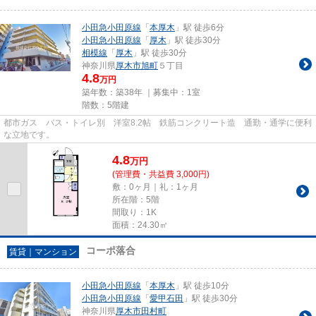
小田急小田原線
「
本厚木
」駅 徒歩6分
小田急小田原線
「
厚木
」駅 徒歩30分
相模線
「
厚木
」駅 徒歩30分
神奈川県
厚木市
旭町
５丁目
4.8
万円
築年数：築38年 ｜募集中：
1室
階数：5階建
都市ガス バス・トイレ別 洋室8.2帖 鉄筋コンクリート造 通勤・通学に便利
な立地です。
4.8
万
円
(管理費・共益費 3,000円)
敷：0ヶ月｜礼：1ヶ月
所在階：5階
間取り：1K
面積：24.30㎡
コーポ落合
賃貸｜マンション
小田急小田原線
「
本厚木
」駅 徒歩10分
小田急小田原線
「
愛甲石田
」駅 徒歩30分
神奈川県
厚木市
田村町