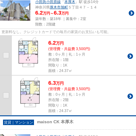
小田急小田原線
「
本厚木
」駅 徒歩14分
神奈川県
厚木市
旭町
５丁目４７－１４
6.2
6.3
万円～
万円
築年数：築18年 ｜募集中：
2室
階数：2階建
更新料なし。クレジットカードでの毎月の家賃のお支払いも可能。
6.2
万
円
(管理費・共益費 3,500円)
敷：0ヶ月｜礼：1ヶ月
所在階：1階
間取り：1K
面積：24.37㎡
6.3
万
円
(管理費・共益費 3,500円)
敷：0ヶ月｜礼：1ヶ月
所在階：2階
間取り：1K
面積：24.37㎡
maison CK 本厚木
賃貸｜マンション