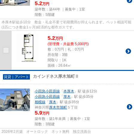
5.2
万円
築年数：築44年 ｜募集中：
1室
階数：5階建
本厚木駅徒歩10分 敷金・礼金不要で初期費用が抑えられます。ペット相談可能
(1匹につき敷金1ヶ月)経済的な都市ガスです。
5.2
万
円
(管理費・共益費 5,000円)
敷：0万円｜礼：0万円
所在階：3階
間取り：1K
面積：26.64㎡
カインドネス厚木旭町Ⅱ
賃貸｜アパート
小田急小田原線
「
本厚木
」駅 徒歩12分
小田急小田原線
「
厚木
」駅 徒歩35分
相模線
「
厚木
」駅 徒歩35分
神奈川県
厚木市
旭町
５丁目
5.9
万円
築年数：築1年未満 ｜募集中：
1室
階数：3階建
2026年2月築 オートロック ネット無料 独立洗面台