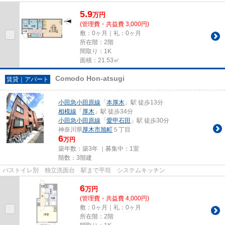
5.9
万
円
(管理費・共益費 3,000円)
敷：0ヶ月｜礼：0ヶ月
所在階：2階
間取り：1K
面積：21.53㎡
Comodo Hon-atsugi
賃貸｜アパート
小田急小田原線
「
本厚木
」駅 徒歩13分
相模線
「
厚木
」駅 徒歩34分
小田急小田原線
「
愛甲石田
」駅 徒歩30分
神奈川県
厚木市
旭町
５丁目
6
万円
築年数：築3年 ｜募集中：
1室
階数：3階建
バストイレ別 独立洗面台 駅まで平坦 システムキッチン
6
万
円
(管理費・共益費 4,000円)
敷：0ヶ月｜礼：0ヶ月
所在階：2階