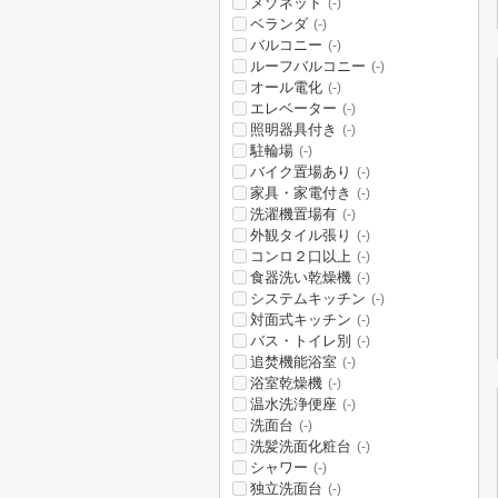
メゾネット
(-)
ベランダ
(-)
バルコニー
(-)
ルーフバルコニー
(-)
オール電化
(-)
エレベーター
(-)
照明器具付き
(-)
駐輪場
(-)
バイク置場あり
(-)
家具・家電付き
(-)
洗濯機置場有
(-)
外観タイル張り
(-)
コンロ２口以上
(-)
食器洗い乾燥機
(-)
システムキッチン
(-)
対面式キッチン
(-)
バス・トイレ別
(-)
追焚機能浴室
(-)
浴室乾燥機
(-)
温水洗浄便座
(-)
洗面台
(-)
洗髪洗面化粧台
(-)
シャワー
(-)
独立洗面台
(-)