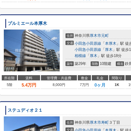
プルミエール本厚木
神奈川県
厚木市
元町
住所
交通
小田急小田原線
「
本厚木
」駅 徒
小田急小田原線
「
厚木
」駅 徒歩1
相模線
「
厚木
」駅 徒歩18分
築29年
10階建
鉄
築年
階数
構造
所在階
賃料
管理費・共益費
敷金
礼金
間取り
5.4
万円
0ヶ月
5階
8,000円
7万円
1K
1
ステュディオ２１
神奈川県
厚木市
寿町
３丁目
住所
交通
小田急小田原線
「
本厚木
」駅 徒