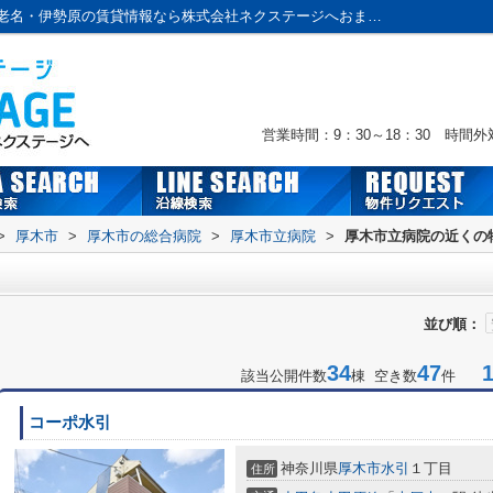
厚木市立病院周辺の物件一覧｜本厚木・海老名・伊勢原の賃貸情報なら株式会社ネクステージへおまかせ！
営業時間：9：30～18：30 時間
>
厚木市
>
厚木市の総合病院
>
厚木市立病院
>
厚木市立病院の近くの
並び順：
34
47
1-
該当公開件数
棟 空き数
件
コーポ水引
神奈川県
厚木市
水引
１丁目
住所