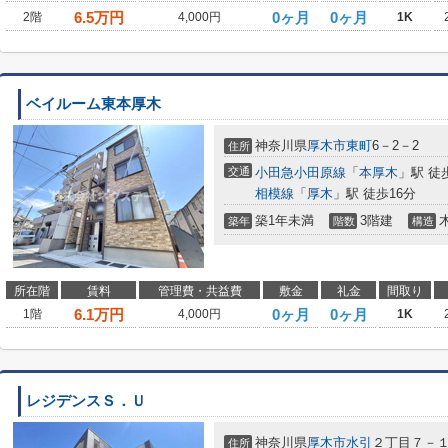
6.5
万円
0ヶ月
0ヶ月
2階
4,000円
1K
ベイルーム東本厚木
神奈川県
厚木市
東町
6－2－2
住所
交通
小田急小田原線
「
本厚木
」駅 徒
相模線
「
厚木
」駅 徒歩16分
築1年未満
3階建
築年
階数
構造
所在階
賃料
管理費・共益費
敷金
礼金
間取り
6.1
万円
0ヶ月
0ヶ月
1階
4,000円
1K
レジデンスＳ．Ｕ
神奈川県
厚木市
水引
２丁目７－
住所