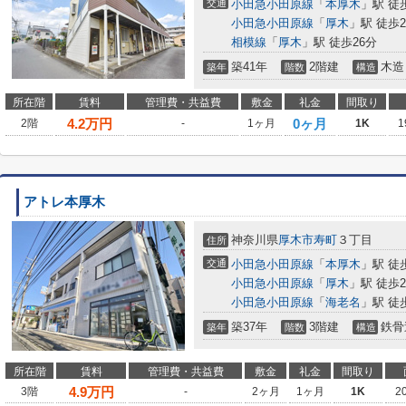
交通
小田急小田原線
「
本厚木
」駅 徒
小田急小田原線
「
厚木
」駅 徒歩2
相模線
「
厚木
」駅 徒歩26分
築41年
2階建
木造
築年
階数
構造
所在階
賃料
管理費・共益費
敷金
礼金
間取り
4.2
万円
0ヶ月
2階
-
1ヶ月
1K
1
アトレ本厚木
神奈川県
厚木市
寿町
３丁目
住所
交通
小田急小田原線
「
本厚木
」駅 徒
小田急小田原線
「
厚木
」駅 徒歩2
小田急小田原線
「
海老名
」駅 徒
築37年
3階建
鉄骨
築年
階数
構造
所在階
賃料
管理費・共益費
敷金
礼金
間取り
4.9
万円
3階
-
2ヶ月
1ヶ月
1K
2