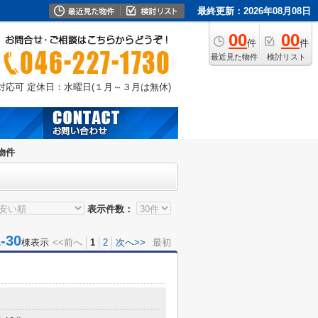
最終更新：2026年08月08日
00
00
件
件
最近見た物件
検討リスト
外対応可
定休日：水曜日(１月～３月は無休)
物件
表示件数：
30
棟表示
<<前へ
1
2
次へ>>
最初