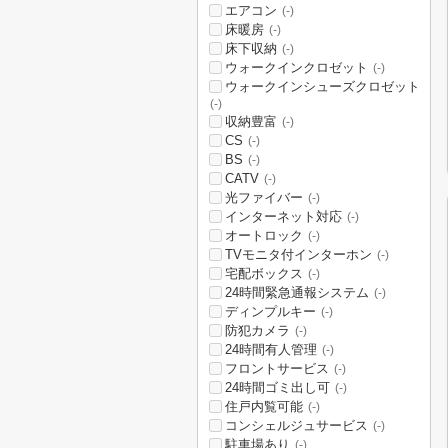
エアコン
(-)
床暖房
(-)
床下収納
(-)
ウォークインクロゼット
(-)
ウォークインシューズクロゼット
(-)
収納豊富
(-)
CS
(-)
BS
(-)
CATV
(-)
光ファイバー
(-)
インターネット対応
(-)
オートロック
(-)
TVモニタ付インターホン
(-)
宅配ボックス
(-)
24時間緊急通報システム
(-)
ディンプルキー
(-)
防犯カメラ
(-)
24時間有人管理
(-)
フロントサービス
(-)
24時間ゴミ出し可
(-)
住戸内覧可能
(-)
コンシェルジュサービス
(-)
駐車場あり
(-)