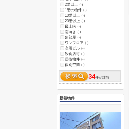
2階以上
(-)
1階の物件
(-)
10階以上
(-)
20階以上
(-)
最上階
(-)
南向き
(-)
角部屋
(-)
ワンフロア
(-)
高層ビル
(-)
飲食店可
(-)
居抜物件
(-)
個別空調
(-)
34
件が該当
新着物件