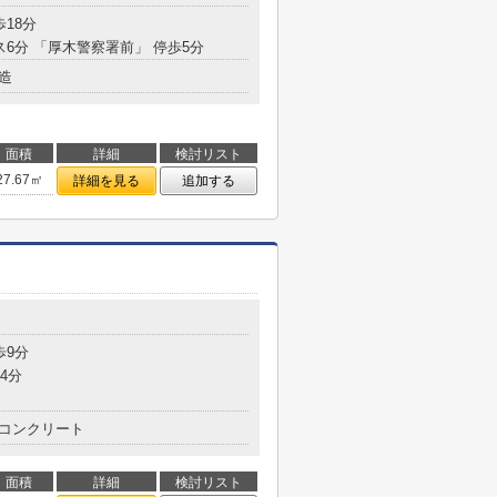
歩18分
ス6分 「厚木警察署前」 停歩5分
造
面積
詳細
検討リスト
27.67㎡
詳細を見る
追加する
歩9分
4分
コンクリート
面積
詳細
検討リスト