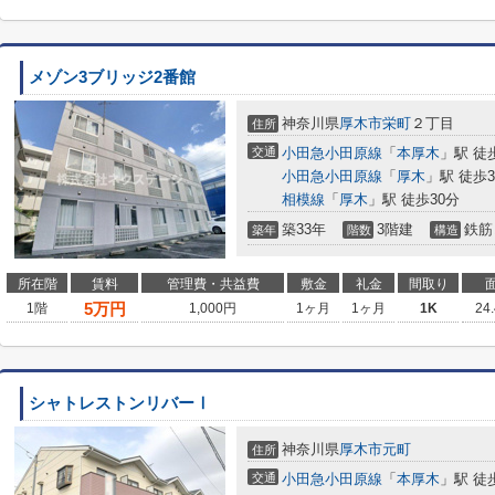
メゾン3ブリッジ2番館
神奈川県
厚木市
栄町
２丁目
住所
交通
小田急小田原線
「
本厚木
」駅 徒
小田急小田原線
「
厚木
」駅 徒歩3
相模線
「
厚木
」駅 徒歩30分
築33年
3階建
鉄筋
築年
階数
構造
所在階
賃料
管理費・共益費
敷金
礼金
間取り
5
万円
1階
1,000円
1ヶ月
1ヶ月
1K
24
シャトレストンリバーⅠ
神奈川県
厚木市
元町
住所
交通
小田急小田原線
「
本厚木
」駅 徒