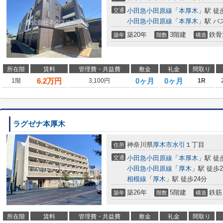
交通
小田急小田原線
「
本厚木
」駅 徒
小田急小田原線
「
本厚木
」駅 バ
築20年
3階建
鉄骨
築年
階数
構造
所在階
賃料
管理費・共益費
敷金
礼金
間取り
6.2
万円
0ヶ月
0ヶ月
1階
3,100円
1R
ラグゼナ本厚木
神奈川県
厚木市
水引
１丁目
住所
交通
小田急小田原線
「
本厚木
」駅 徒
小田急小田原線
「
厚木
」駅 徒歩2
相模線
「
厚木
」駅 徒歩24分
築26年
5階建
鉄筋
築年
階数
構造
所在階
賃料
管理費・共益費
敷金
礼金
間取り