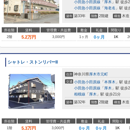
小田急小田原線
「
厚木
」駅 徒歩2
小田急小田原線
「
海老名
」駅 徒
築33年
2階建
木造
築年
階数
構造
所在階
賃料
管理費・共益費
敷金
礼金
間取り
5.2
万円
0ヶ月
2階
3,000円
1ヶ月
1K
2
シャトレ・ストンリバーII
神奈川県
厚木市
元町
住所
交通
小田急小田原線
「
本厚木
」駅 徒
小田急小田原線
「
厚木
」駅 徒歩2
相模線
「
厚木
」駅 徒歩21分
築32年
2階建
木造
築年
階数
構造
所在階
賃料
管理費・共益費
敷金
礼金
間取り
5.3
万円
0ヶ月
0ヶ月
1階
3,000円
1K