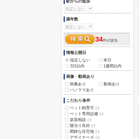
駅からの徒歩
築年数
34
件が該当
情報公開日
指定しない
本日
3日以内
1週間以内
画像・動画あり
画像あり
動画あり
パノラマあり
こだわり条件
ペット飼育可
(-)
ペット専用設備
(-)
楽器相談
(-)
陽当り良好
(-)
閑静な住宅地
(-)
デザイナーズ
(-)