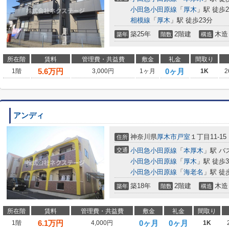
小田急小田原線
「
厚木
」駅 徒歩2
相模線
「
厚木
」駅 徒歩23分
築25年
2階建
木造
築年
階数
構造
所在階
賃料
管理費・共益費
敷金
礼金
間取り
5.6
万円
0ヶ月
1階
3,000円
1ヶ月
1K
2
アンディ
神奈川県
厚木市
戸室
１丁目11-15
住所
交通
小田急小田原線
「
本厚木
」駅 バ
小田急小田原線
「
厚木
」駅 徒歩3
小田急小田原線
「
海老名
」駅 徒
築18年
2階建
木造
築年
階数
構造
所在階
賃料
管理費・共益費
敷金
礼金
間取り
6.1
万円
0ヶ月
0ヶ月
1階
4,000円
1K