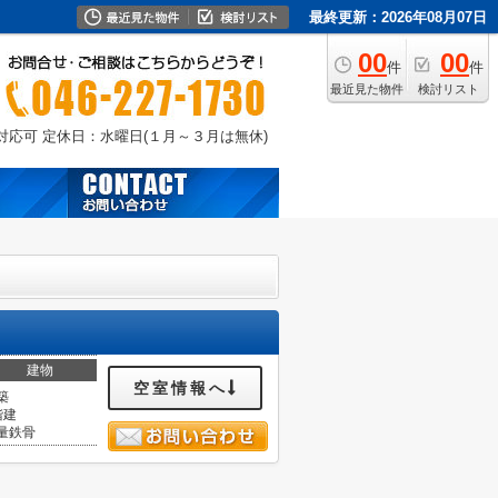
最終更新：2026年08月07日
00
00
件
件
最近見た物件
検討リスト
外対応可
定休日：水曜日(１月～３月は無休)
建物
空室情報へ
築
階建
量鉄骨