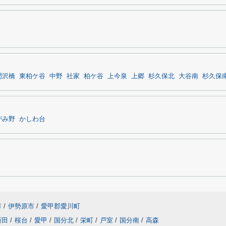
門沢橋
東柏ケ谷
中野
社家
柏ケ谷
上今泉
上郷
杉久保北
大谷南
杉久保
がみ野
かしわ台
市
/
伊勢原市
/
愛甲郡愛川町
新田
/
桜台
/
愛甲
/
国分北
/
栄町
/
戸室
/
国分南
/
高森