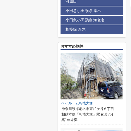
河原口
小田急小田原線 厚木
小田急小田原線 海老名
相模線 厚木
おすすめ物件
ベイルーム相模大塚
神奈川県海老名市東柏ケ谷６丁目
相鉄本線「相模大塚」駅 徒歩7分
築1年未満