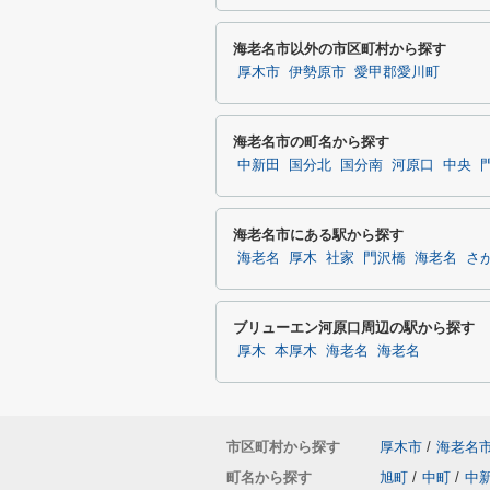
海老名市以外の市区町村から探す
厚木市
伊勢原市
愛甲郡愛川町
海老名市の町名から探す
中新田
国分北
国分南
河原口
中央
海老名市にある駅から探す
海老名
厚木
社家
門沢橋
海老名
さ
ブリューエン河原口周辺の駅から探す
厚木
本厚木
海老名
海老名
市区町村から探す
厚木市
/
海老名
町名から探す
旭町
/
中町
/
中