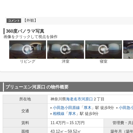
【外観】
コメント
360度パノラマ写真
画像をクリックして視点を操作
リビング
洋室
寝室
ブリューエン河原口
の物件概要
所在地
神奈川県
海老名市
河原口
２丁目
小田急小田原線
「
厚木
」駅 徒歩9分
小田急
交通
相模線
「
厚木
」駅 徒歩9分
賃料
11.4万円～15.1万円
管理費・共
面積
43.12㎡～59.52㎡
築年月（築