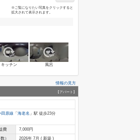
※ご覧になりたい写真をクリックすると
拡大されて表示されます。
キッチン
風呂
情報の見方
【アパート】
小田原線
「
海老名
」駅 徒歩23分
益費
7,000円
年数）
2026年 7月 ( 新築 )