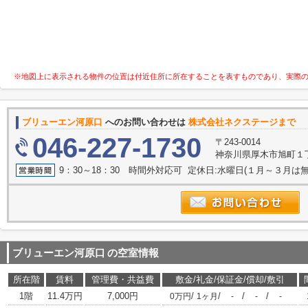
※地図上に表示される物件の位置は付近住所に所在することを表すものであり、実際
ブリューエン河原口
へのお問い合わせは
株式会社ネクステージまで
046-227-1730
〒243-0014
神奈川県厚木市旭町１丁目
9：30～18：30 時間外対応可 定休日:水曜日(１月～３月は無
ブリューエン河原口
の空室情報
所在階
賃料
管理費・共益費
敷金/礼金/保証金/償却/敷引
1階
11.4万円
7,000円
/
/
/
/
0万円
1ヶ月
-
-
-