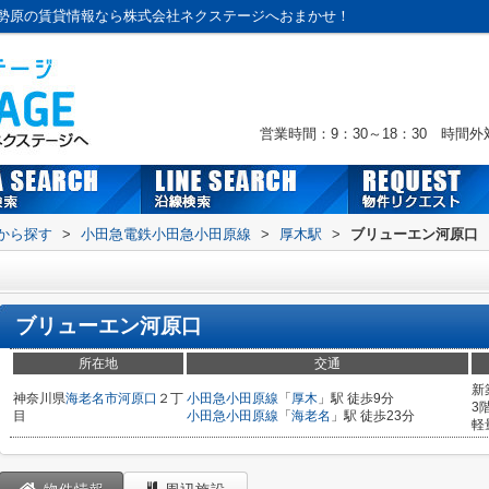
勢原の賃貸情報なら株式会社ネクステージへおまかせ！
営業時間：9：30～18：30 時間
駅から探す
>
小田急電鉄小田急小田原線
>
厚木駅
>
ブリューエン河原口
ブリューエン河原口
所在地
交通
新
神奈川県
海老名市
河原口
２丁
小田急小田原線
「
厚木
」駅 徒歩9分
3
目
小田急小田原線
「
海老名
」駅 徒歩23分
軽