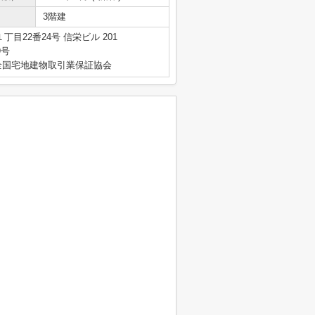
3階建
目22番24号 信栄ビル 201
9号
全国宅地建物取引業保証協会