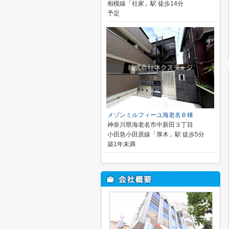
相模線「社家」駅 徒歩14分
予定
メゾンミルフィーユ海老名Ｂ棟
神奈川県海老名市中新田３丁目
小田急小田原線「厚木」駅 徒歩5分
築1年未満