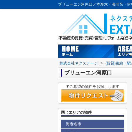
ブリューエン河原口／本厚木・海老名・伊
株式会社ネクステージ
>
(賃貸)路線・
ブリューエン河原口
▼ご希望の物件をお探しします
同じエリアの物件
海老名市