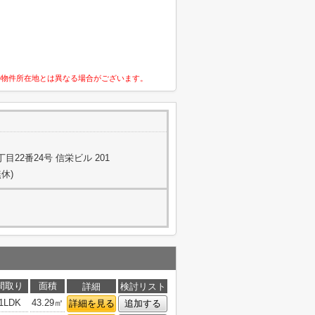
の物件所在地とは異なる場合がございます。
22番24号 信栄ビル 201
休)
間取り
面積
詳細
検討リスト
1LDK
43.29㎡
詳細を見る
追加する