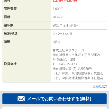
賃料
6.2万円～6.5万円
管理費等
5,000円
面積
20.49㎡
築年数
2026年 2月 (新築)
種別/構造
アパート/木造
階建
3階建
株式会社ネクステージ
神奈川県厚木市旭町１丁目22番24
号 信栄ビル 201
取扱会社
TEL:046-227-1730
神奈川県知事 (2) 第29929号
（社）神奈川県宅地建物取引業協会
（社）全国宅地建物取引業保証協会
情報の見方
メールでお問い合わせする(無料)