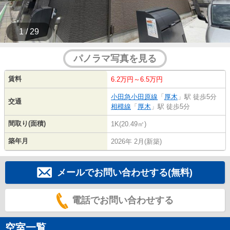
1 / 29
パノラマ写真を見る
賃料
6.2万円～6.5万円
小田急小田原線
「
厚木
」駅 徒歩5分
交通
相模線
「
厚木
」駅 徒歩5分
間取り(面積)
1K(20.49㎡)
築年月
2026年 2月(新築)
メールでお問い合わせする(無料)
電話でお問い合わせする
空室一覧