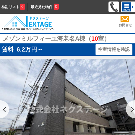
0
0
検討リスト
最近見た物件
お問合せ
メゾンミルフィーユ海老名A棟（
10
室）
賃料
6.2
万円～
空室情報を確認