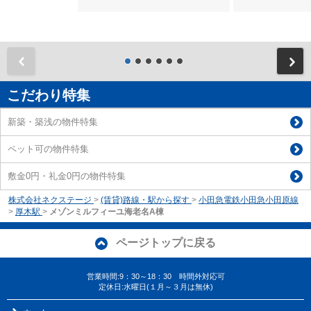
前
こだわり特集
新築・築浅の物件特集
ペット可の物件特集
敷金0円・礼金0円の物件特集
株式会社ネクステージ
>
(賃貸)路線・駅から探す
>
小田急電鉄小田急小田原線
>
厚木駅
>
メゾンミルフィーユ海老名A棟
ページトップに戻る
営業時間:9：30～18：30 時間外対応可
定休日:水曜日(１月～３月は無休)