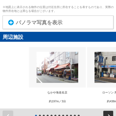
※地図上に表示される物件の位置は付近住所に所在することを表すものであり、実際の
物件所在地とは異なる場合がございます。
パノラマ写真を表示
周辺施設
なかや海老名店
ローソン 
約197m／3分
約438
前