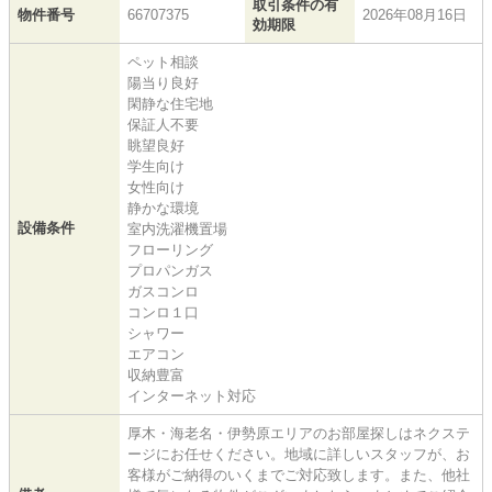
取引条件の有
物件番号
66707375
2026年08月16日
効期限
ペット相談
陽当り良好
閑静な住宅地
保証人不要
眺望良好
学生向け
女性向け
静かな環境
設備条件
室内洗濯機置場
フローリング
プロパンガス
ガスコンロ
コンロ１口
シャワー
エアコン
収納豊富
インターネット対応
厚木・海老名・伊勢原エリアのお部屋探しはネクステ
ージにお任せください。地域に詳しいスタッフが、お
客様がご納得のいくまでご対応致します。また、他社