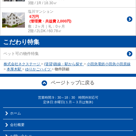
3階 / 1R / 18.30㎡
塩川マンション
6
万
円
(管理費・共益費 2,000円)
敷：2ヶ月｜礼：0ヶ月
2階 / 2LDK / 60.78㎡
こだわり特集
ペット可の物件特集
株式会社ネクステージ
>
(賃貸)路線・駅から探す
>
小田急電鉄小田急小田原線
>
本厚木駅
>
ゆりかごハイツ
>
物件詳細
ページトップに戻る
営業時間:9：30～18：30 時間外対応可
定休日:水曜日(１月～３月は無休)
ホーム
会社概要