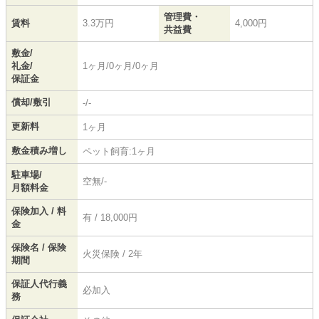
管理費・
賃料
3.3万円
4,000円
共益費
敷金/
礼金/
1ヶ月/0ヶ月/0ヶ月
保証金
償却/敷引
-/-
更新料
1ヶ月
敷金積み増し
ペット飼育:1ヶ月
駐車場/
空無/-
月額料金
保険加入 / 料
有 / 18,000円
金
保険名 / 保険
火災保険 / 2年
期間
保証人代行義
必加入
務