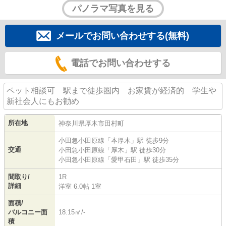
パノラマ写真を見る
メールでお問い合わせする(無料)
電話でお問い合わせする
ペット相談可 駅まで徒歩圏内 お家賃が経済的 学生や
新社会人にもお勧め
所在地
神奈川県
厚木市
田村町
小田急小田原線
「
本厚木
」駅 徒歩9分
交通
小田急小田原線
「
厚木
」駅 徒歩30分
小田急小田原線
「
愛甲石田
」駅 徒歩35分
間取り/
1R
詳細
洋室 6.0帖 1室
面積/
バルコニー面
18.15㎡/-
積