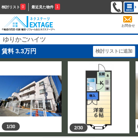
0
1
検討リスト
最近見た物件
お問合せ
ゆりかごハイツ
賃料
3.3
万円
検討リストに追加
1/30
2/30