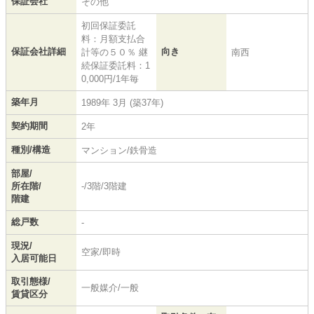
保証会社
その他
初回保証委託
料：月額支払合
保証会社詳細
向き
計等の５０％ 継
南西
続保証委託料：1
0,000円/1年毎
築年月
1989年 3月 (築37年)
契約期間
2年
種別/構造
マンション/鉄骨造
部屋/
所在階/
-/3階/3階建
階建
総戸数
-
現況/
空家/即時
入居可能日
取引態様/
一般媒介/一般
賃貸区分