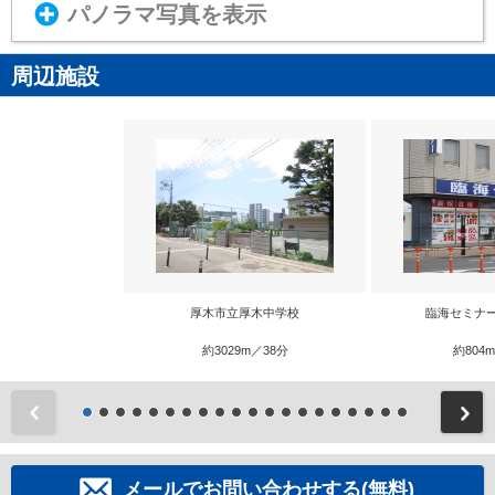
パノラマ写真を表示
周辺施設
厚木市立厚木中学校
臨海セミナ
約3029m／38分
約804
前
メールでお問い合わせする(無料)