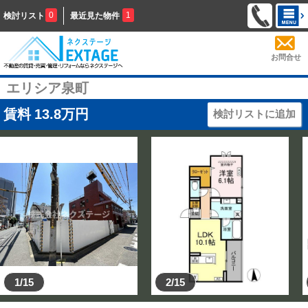
0
1
検討リスト
最近見た物件
お問合せ
エリシア泉町
賃料
13.8
万円
検討リストに追加
1/15
2/15