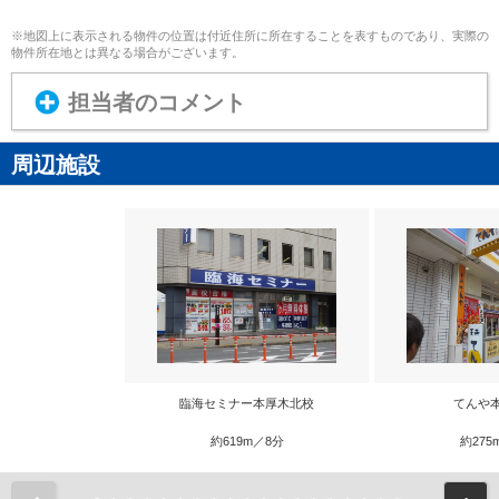
※地図上に表示される物件の位置は付近住所に所在することを表すものであり、実際の
物件所在地とは異なる場合がございます。
担当者のコメント
周辺施設
臨海セミナー本厚木北校
てんや
約619m／8分
約275