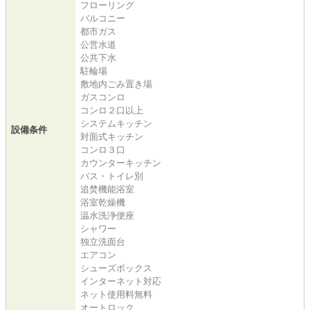
フローリング
バルコニー
都市ガス
公営水道
公共下水
駐輪場
敷地内ごみ置き場
ガスコンロ
コンロ２口以上
システムキッチン
設備条件
対面式キッチン
コンロ３口
カウンターキッチン
バス・トイレ別
追焚機能浴室
浴室乾燥機
温水洗浄便座
シャワー
独立洗面台
エアコン
シューズボックス
インターネット対応
ネット使用料無料
オートロック