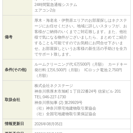
24時間緊急通報システム
エアコン2台
厚木・海老名・伊勢原エリアのお部屋探しはネクステ
ージにお任せください。地域に詳しいスタッフが、お
客様がご納得のいくまでご対応致します。また、他社
備考
様で気になる物件がございましたら、まとめてご紹介
することも可能ですのでお気軽にお問合せ下さいま
せ。お部屋探しというお客様の新生活の手助けを全力
でサポート致します。
ルームクリーニング代:6万500円（月額） カードキー
条件(その他)
発行料:1万6,500円（月額） ICロック電池:2,750円
（月額）
株式会社ネクステージ
神奈川県厚木市旭町１丁目22番24号 信栄ビル 201
TEL:046-227-1730
取扱会社
神奈川県知事 (2) 第29929号
（社）神奈川県宅地建物取引業協会
（社）全国宅地建物取引業保証協会
情報更新日
2026年08月05日