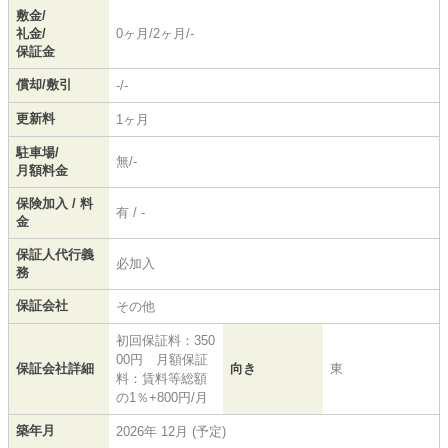
敷金/
礼金/
0ヶ月/2ヶ月/-
保証金
償却/敷引
-/-
更新料
1ヶ月
駐車場/
無/-
月額料金
保険加入 / 料
有 / -
金
保証人代行義
必加入
務
保証会社
その他
初回保証料：350
00円 月額保証
保証会社詳細
向き
東
料：賃料等総額
の1％+800円/月
築年月
2026年 12月 (予定)