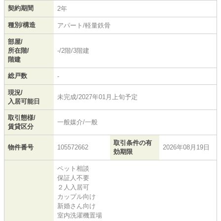
契約期間
2年
種別/構造
アパート/軽量鉄骨
部屋/
所在階/
-/2階/3階建
階建
総戸数
-
現況/
未完成/2027年01月上旬予定
入居可能日
取引態様/
一般媒介/一般
賃貸区分
取引条件の有
物件番号
105572662
2026年08月19日
効期限
ペット相談
保証人不要
２人入居可
カップル向け
新婚さん向け
室内洗濯機置場