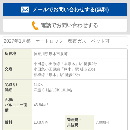
メールでお問い合わせする(無料)
電話でお問い合わせする
2027年1月築 オートロック 都市ガス ペット可
所在地
神奈川県
厚木市
泉町
小田急小田原線
「
本厚木
」駅 徒歩4分
交通
小田急小田原線
「
厚木
」駅 徒歩23分
相模線
「
厚木
」駅 徒歩23分
間取り/
1LDK
詳細
洋室 6.1帖
/
LDK 10.1帖
面積/
バルコニー面
43.84㎡/-
積
管理費・
賃料
13.8万円
7,000円
共益費