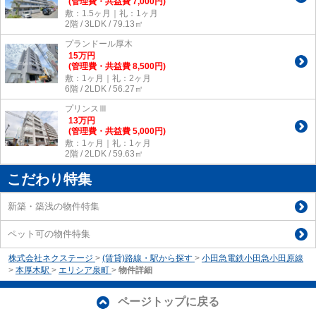
(管理費・共益費 7,000円)
敷：1.5ヶ月｜礼：1ヶ月
2階 / 3LDK / 79.13㎡
プランドール厚木
15
万
円
(管理費・共益費 8,500円)
敷：1ヶ月｜礼：2ヶ月
6階 / 2LDK / 56.27㎡
プリンスⅢ
13
万
円
(管理費・共益費 5,000円)
敷：1ヶ月｜礼：1ヶ月
2階 / 2LDK / 59.63㎡
こだわり特集
新築・築浅の物件特集
ペット可の物件特集
株式会社ネクステージ
>
(賃貸)路線・駅から探す
>
小田急電鉄小田急小田原線
>
本厚木駅
>
エリシア泉町
>
物件詳細
ページトップに戻る