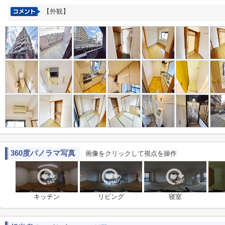
【外観】
360度パノラマ写真
画像をクリックして視点を操作
キッチン
リビング
寝室