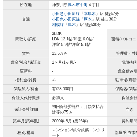
所在地
神奈川県
厚木市
中町
４丁目
小田急小田原線
「
本厚木
」駅 徒歩7分
交通
小田急小田原線
「
厚木
」駅 徒歩30分
相模線
「
厚木
」駅 徒歩30分
3LDK
間取り/詳細
LDK 12.1帖
/
和室 6.0帖
/
面積/バルコ
洋室 5.9帖
/
洋室 5.1帖
賃料
13.5万円
管理費・共
敷金/礼金/保証金
1ヶ月/1ヶ月/-
償却/敷
更新料
-
敷金積み
権利金/雑費
-/-
駐車場/月額
保険加入/料金
有/28,000円
保険名/保険
保証人代行義務
必加入
保証会
初回保証委託料：月額支払合
保証会社詳細
向き
計等の75％
築年月(築年数)
2000年 8月 (築26年)
契約期
マンション/鉄骨鉄筋コンクリ
種別/構造
部屋/所在階
ート