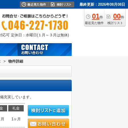
最終更新：2026年08月08日
01
00
件
件
最近見た物件
検討リスト
外対応可
定休日：水曜日(１月～３月は無休)
木
>
物件詳細
設備充実しています。
金
礼金
ヶ月
1ヶ月