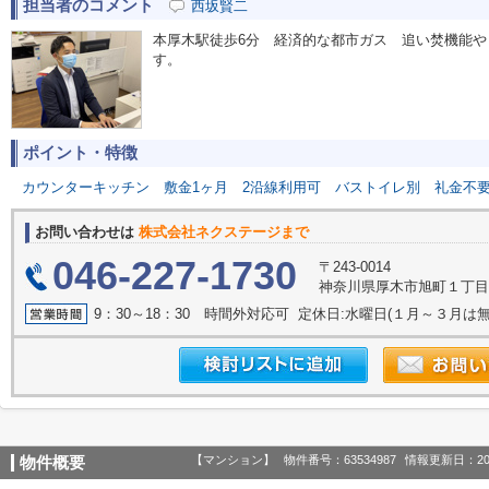
担当者のコメント
西坂賢二
本厚木駅徒歩6分 経済的な都市ガス 追い焚機能
す。
ポイント・特徴
カウンターキッチン
敷金1ヶ月
2沿線利用可
バストイレ別
礼金不
お問い合わせは
株式会社ネクステージまで
046-227-1730
〒243-0014
神奈川県厚木市旭町１丁目22
9：30～18：30 時間外対応可 定休日:水曜日(１月～３月は無
【マンション】
物件番号：63534987
情報更新日：20
物件概要