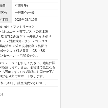
能日
空家/即時
貸区分
一般媒介/一般
効期限
2026年08月19日
ル向け
ファミリー向け
バルコニー
都市ガス
公営水道
敷地内ごみ置き場
外観タイル張り
チン
対面式キッチン
コンロ３口
機能浴室
温水洗浄便座
洗面台
ボックス
収納豊富
CS
BS
インターホン
宅配ボックス
クステージにお任せください。地域に詳
対応致します。また、他社様で気になる
とも可能ですのでお気軽にお問合せ下さ
助けを全力でサポート致します。
:3,300円 鍵交換代:2万4,200円
01