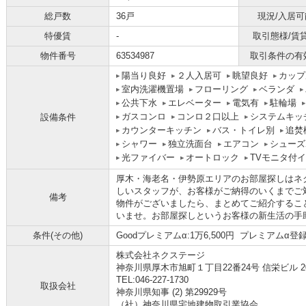
総戸数
36戸
現況/入居可
特優賃
-
取引態様/賃
物件番号
63534987
取引条件の有
陽当り良好
２人入居可
眺望良好
カップ
室内洗濯機置場
フローリング
ベランダ
公共下水
エレベーター
電気有
駐輪場
ガスコンロ
コンロ２口以上
システムキッ
設備条件
カウンターキッチン
バス・トイレ別
追焚
シャワー
独立洗面台
エアコン
シューズ
光ファイバー
オートロック
TVモニタ付
厚木・海老名・伊勢原エリアのお部屋探しはネ
しいスタッフが、お客様がご納得のいくまでご
備考
物件がございましたら、まとめてご紹介するこ
いませ。お部屋探しというお客様の新生活の手
条件(その他)
Goodプレミアムα:1万6,500円 プレミアムα登録料
株式会社ネクステージ
神奈川県厚木市旭町１丁目22番24号 信栄ビル 2
TEL:046-227-1730
取扱会社
神奈川県知事 (2) 第29929号
（社）神奈川県宅地建物取引業協会