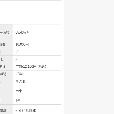
ニー面積
65.43㎡/-
益費
10,000円
引
-/-
増し
-
料金
空無/12,100円 (税込)
期間
-/2年
社
その他
南東
間
2年
/階建
-/ 9階/ 10階建