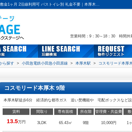
コスモリード本厚木｜カウンターキッチン 敷金1ヶ月 2沿線利用可 バストイレ別 礼金不要｜本厚木・海老名・伊勢原の賃貸情報なら株式会社ネクステージへおまかせ！
営業時間：9：30～18：30 時間
駅から探す
>
小田急電鉄小田急小田原線
>
本厚木駅
>
コスモリード本厚
コスモリード本厚木 9階
本厚木駅徒歩6分 経済的な都市ガス 追い焚機能や 宅配ボックスなど
賃料
間取り
専有面積
所在階
管理費・共益費
敷
13.5
万円
3LDK
65.43㎡
9階
10,000円
1