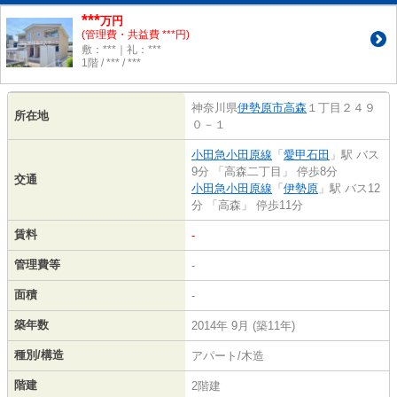
***
万円
(管理費・共益費 ***円)
敷：***｜礼：***
1階 / *** / ***
神奈川県
伊勢原市
高森
１丁目２４９
所在地
０－１
小田急小田原線
「
愛甲石田
」駅 バス
9分 「高森二丁目」 停歩8分
交通
小田急小田原線
「
伊勢原
」駅 バス12
分 「高森」 停歩11分
賃料
-
管理費等
-
面積
-
築年数
2014年 9月 (築11年)
種別/構造
アパート/木造
階建
2階建