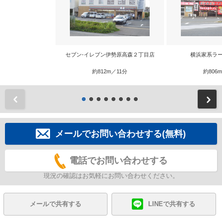
セブン-イレブン伊勢原高森２丁目店
横浜家系ラー
約812m／11分
約806
前
メールでお問い合わせする(無料)
電話でお問い合わせする
現況の確認はお気軽にお問い合わせください。
メールで共有する
LINEで共有する