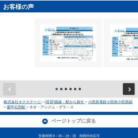
お客様の声
前
株式会社ネクステージ
>
(賃貸)路線・駅から探す
>
小田急電鉄小田急小田原線
>
愛甲石田駅
>
ネオ・アンジュ・グラ－ス
ページトップに戻る
営業時間:9：30～18：30 時間外対応可