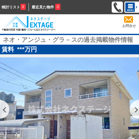
0
0
検討リスト
最近見た物件
お問合せ
ネオ・アンジュ・グラ－スの過去掲載物件情報
賃料
***
万円