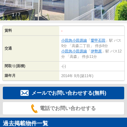
1 / 7
賃料
-
小田急小田原線
「
愛甲石田
」駅 バス
9分 「高森二丁目」 停歩8分
交通
小田急小田原線
「
伊勢原
」駅 バス12
分 「高森」 停歩11分
間取り(面積)
-(-)
築年月
2014年 9月(築11年)
メールでお問い合わせする(無料)
電話でお問い合わせする
過去掲載物件一覧