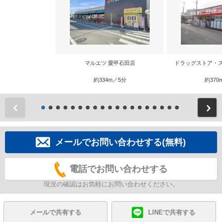
マルエツ 愛甲石田店
ドラッグストア・
約334m／5分
約370
前
メールでお問い合わせする(無料)
電話でお問い合わせする
現況の確認はお気軽にお問い合わせください。
メールで共有する
LINEで共有する