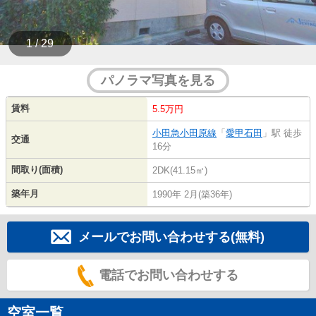
1 / 29
パノラマ写真を見る
賃料
5.5万円
小田急小田原線
「
愛甲石田
」駅 徒歩
交通
16分
間取り(面積)
2DK(41.15㎡)
築年月
1990年 2月(築36年)
メールでお問い合わせする(無料)
電話でお問い合わせする
空室一覧