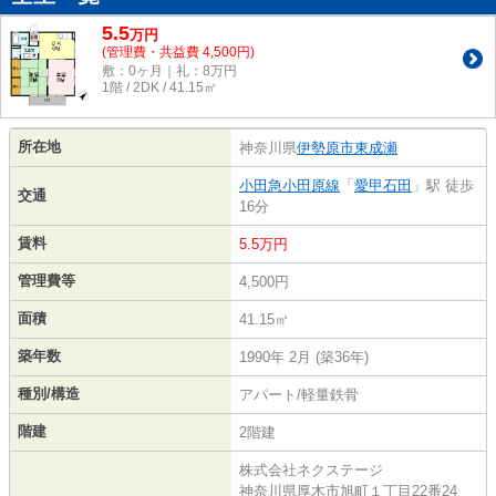
5.5
万
円
(管理費・共益費 4,500円)
敷：0ヶ月｜礼：8万円
1階 / 2DK / 41.15㎡
所在地
神奈川県
伊勢原市
東成瀬
小田急小田原線
「
愛甲石田
」駅 徒歩
交通
16分
賃料
5.5万円
管理費等
4,500円
面積
41.15㎡
築年数
1990年 2月 (築36年)
種別/構造
アパート/軽量鉄骨
階建
2階建
株式会社ネクステージ
神奈川県厚木市旭町１丁目22番24