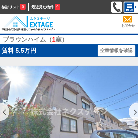
0
0
検討リスト
最近見た物件
お問合せ
ブラウンハイム（
1
室）
賃料
5.5万円
空室情報を確認