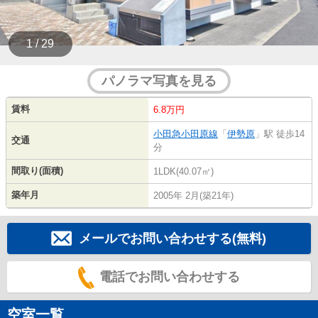
1 / 29
パノラマ写真を見る
賃料
6.8万円
小田急小田原線
「
伊勢原
」駅 徒歩14
交通
分
間取り(面積)
1LDK(40.07㎡)
築年月
2005年 2月(築21年)
メールでお問い合わせする(無料)
電話でお問い合わせする
空室一覧