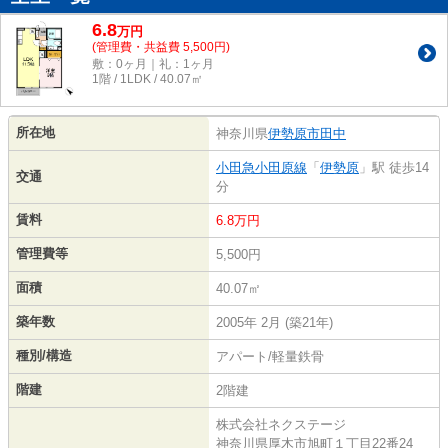
6.8
万
円
(管理費・共益費 5,500円)
敷：0ヶ月｜礼：1ヶ月
1階 / 1LDK / 40.07㎡
所在地
神奈川県
伊勢原市
田中
小田急小田原線
「
伊勢原
」駅 徒歩14
交通
分
賃料
6.8万円
管理費等
5,500円
面積
40.07㎡
築年数
2005年 2月 (築21年)
種別/構造
アパート/軽量鉄骨
階建
2階建
株式会社ネクステージ
神奈川県厚木市旭町１丁目22番24