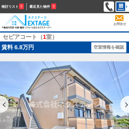
0
0
検討リスト
最近見た物件
お問合せ
セピアコート（
1
室）
賃料
6.8万円
空室情報を確認