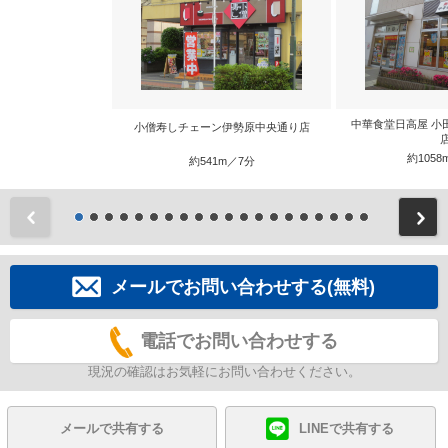
中華食堂日高屋 小
小僧寿しチェーン伊勢原中央通り店
約1058
約541m／7分
前
メールでお問い合わせする(無料)
電話でお問い合わせする
現況の確認はお気軽にお問い合わせください。
メールで共有する
LINEで共有する